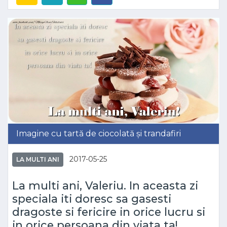
Imagine cu tartă de ciocolată și trandafiri
2017-05-25
LA MULTI ANI
La multi ani, Valeriu. In aceasta zi
speciala iti doresc sa gasesti
dragoste si fericire in orice lucru si
in orice persoana din viata ta!