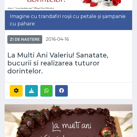
Imagine cu trandafiri roșii cu petale și șampanie
cu pahare
2016-04-16
ZI DE NASTERE
La Multi Ani Valeriu! Sanatate,
bucurii si realizarea tuturor
dorintelor.