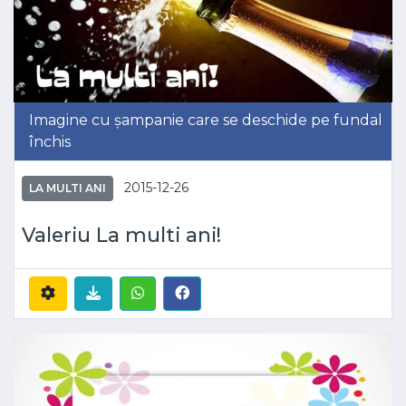
Imagine cu șampanie care se deschide pe fundal
închis
2015-12-26
LA MULTI ANI
Valeriu La multi ani!