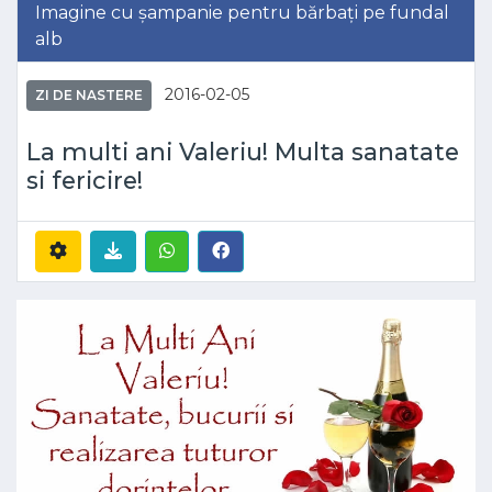
Imagine cu șampanie pentru bărbați pe fundal
alb
2016-02-05
ZI DE NASTERE
La multi ani Valeriu! Multa sanatate
si fericire!