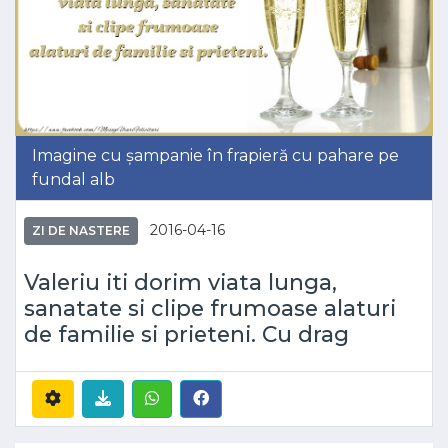
Imagine cu șampanie în frapieră cu pahare pe
fundal alb
2016-04-16
ZI DE NASTERE
Valeriu iti dorim viata lunga,
sanatate si clipe frumoase alaturi
de familie si prieteni. Cu drag