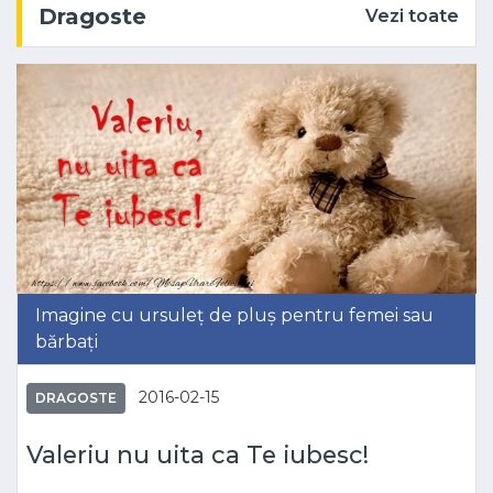
Dragoste
Vezi toate
Imagine cu ursuleț de pluș pentru femei sau
bărbați
2016-02-15
DRAGOSTE
Valeriu nu uita ca Te iubesc!