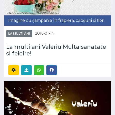
Imagine cu șampanie în frapieră, căpșuni și flori
2016-01-14
LA MULTI ANI
La multi ani Valeriu Multa sanatate
si feicire!