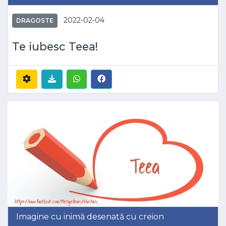
2022-02-04
DRAGOSTE
Te iubesc Teea!
Imagine cu inimă desenată cu creion