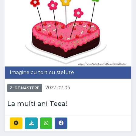
Imagine cu tort cu steluțe
2022-02-04
ZI DE NASTERE
La multi ani Teea!