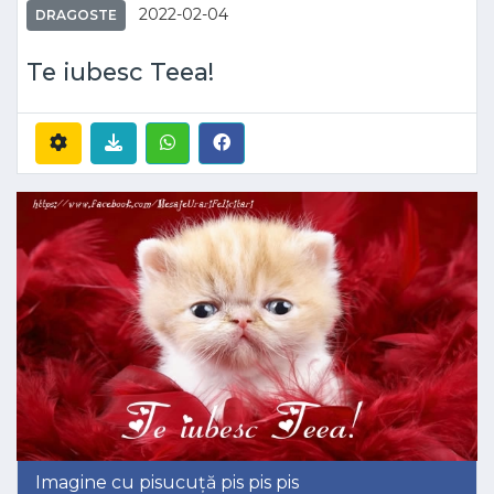
2022-02-04
DRAGOSTE
Te iubesc Teea!
Imagine cu pisucuță pis pis pis