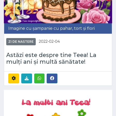
Imagine cu șampanie cu pahar, tort și flori
2022-02-04
ZI DE NASTERE
Astăzi este despre tine Teea! La
mulți ani și multă sănătate!