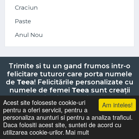
Craciun
Paste
Anul Nou
Trimite si tu un gand frumos intr-o
felicitare tuturor care porta numele
de
Teea
! Felicitările personalizate cu
numele de femei
Teea
sunt creații
speciale și unice, menite să aducă
Acest site foloseste cookie-uri
Am inteles!
bucurie și emoții pozitive
pentru a oferi servicii, pentru a
destinatarei. Aceste felicitări sunt
personaliza anunturi si pentru a analiza traficul.
realizate cu grijă pentru a sărbători
Daca folositi acest site, sunteti de acord cu
momentele importante din viața ei.
utilizarea cookie-urilor.
Mai mult
Fie că este vorba de aniversarea unei