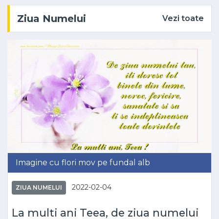
Ziua Numelui
Vezi toate
Imagine cu flori mov pe fundal alb
2022-02-04
ZIUA NUMELUI
La multi ani Teea, de ziua numelui