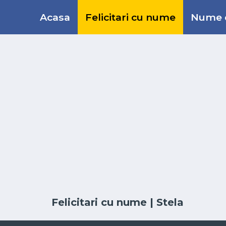
Acasa
Felicitari cu nume
Nume d
Felicitari cu nume
| Stela