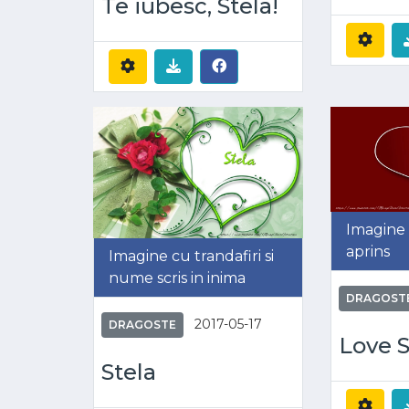
Te iubesc, Stela!
Imagine 
aprins
Imagine cu trandafiri si
nume scris in inima
DRAGOST
2017-05-17
DRAGOSTE
Love S
Stela