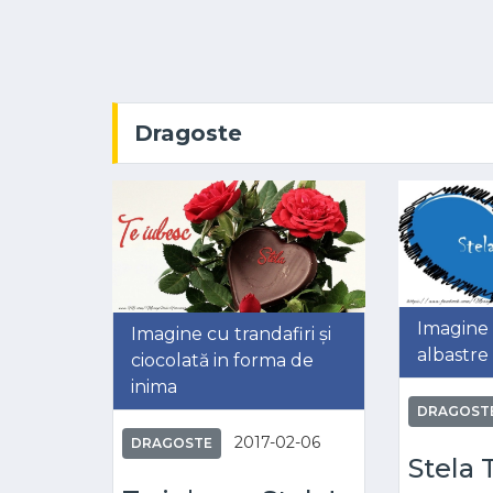
Dragoste
Imagine 
Imagine cu trandafiri și
albastre
ciocolată in forma de
inima
DRAGOST
2017-02-06
DRAGOSTE
Stela 