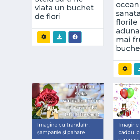
ocean
viata un buchet
sanata
de flori
florile
adunat
mai f
buche
Imagine cu trandafir,
Imagine 
șampanie și pahare
cadou, co
șampani