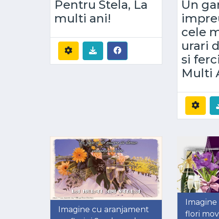
Pentru Stela, La
Un ga
multi ani!
impre
cele m
urari 
si ferc
Multi 
Imagine
Imagine cu aranjament
flori mo