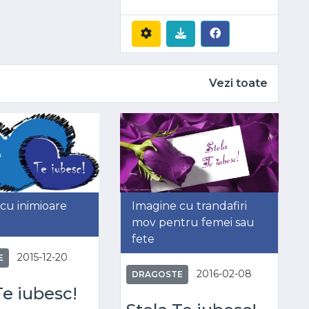
Vezi toate
cu inimioare
Imagine cu trandafiri
mov pentru femei sau
fete
2015-12-20
E
2016-02-08
DRAGOSTE
Te iubesc!