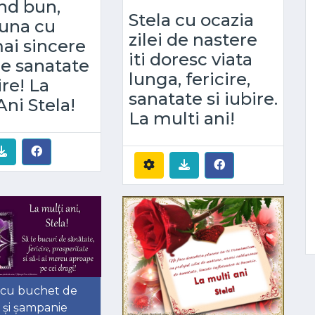
nd bun,
Stela cu ocazia
una cu
zilei de nastere
ai sincere
iti doresc viata
de sanatate
lunga, fericire,
ire! La
sanatate si iubire.
Ani Stela!
La multi ani!
 cu buchet de
v și șampanie