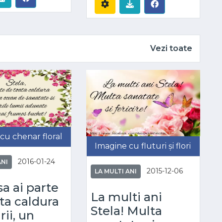
Vezi toate
cu chenar floral
Imagine cu fluturi și flori
2016-01-24
ANI
2015-12-06
LA MULTI ANI
sa ai parte
La multi ani
ta caldura
Stela! Multa
ii, un