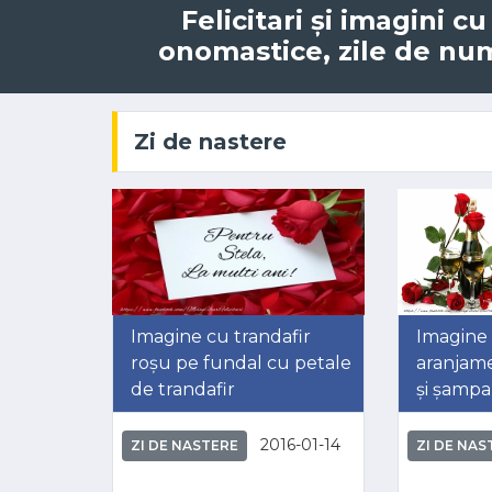
Felicitari și imagini c
onomastice, zile de nume
Zi de nastere
Imagine cu trandafir
Imagine
roșu pe fundal cu petale
aranjame
de trandafir
și șampa
2016-01-14
ZI DE NASTERE
ZI DE NAS