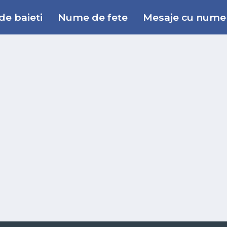
e baieti
Nume de fete
Mesaje cu nume