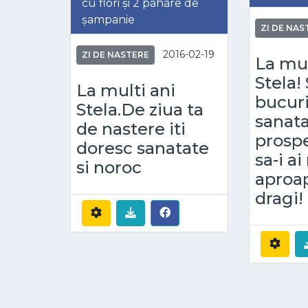
cu flori și 2 pahare de
șampanie
ZI DE NAS
2016-02-19
ZI DE NASTERE
La mul
Stela! 
La multi ani
bucur
Stela.De ziua ta
sanatat
de nastere iti
prospe
doresc sanatate
sa-i a
si noroc
aproap
dragi!