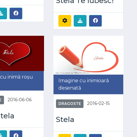
Stela Te iubesc!
cu inimă roșu
Imagine cu inimioară
desenată
2016-06-06
E
2016-02-15
DRAGOSTE
tela
Stela