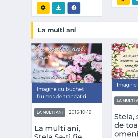
La multi ani
Imagine 
Imagine cu buchet
frumos de trandafiri
LA MULTI 
2016-10-19
LA MULTI ANI
Stela, 
de toa
La multi ani,
omenir
Stela Sa-ti fie