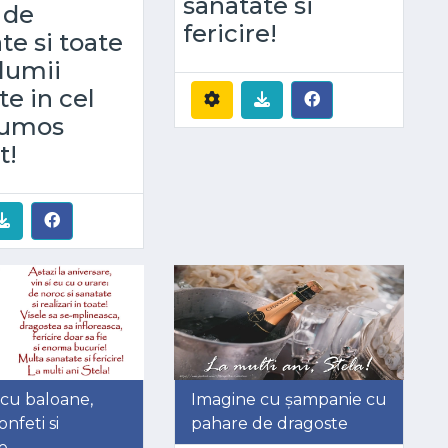
sanatate si
 de
fericire!
te si toate
 lumii
e in cel
rumos
t!
cu baloane,
Imagine cu șampanie cu
nfeti si
pahare de dragoste
e