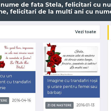
u nume de fata Stela, felicitari cu 
, felicitari de la multi ani cu nume
Vezi toate
 cu un
Imagine cu trandafiri roșii
nt cu trandafiri
și urare pentru femei sau
nie
bărbați
2016-04-16
TERE
2016-01-13
ZI DE NASTERE