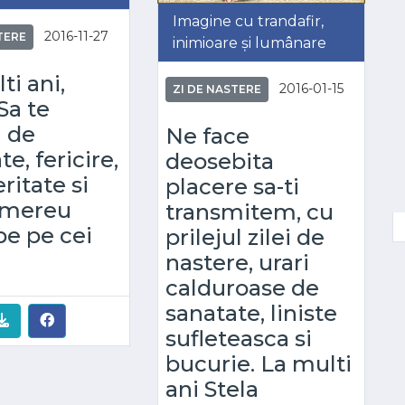
Imagine cu trandafir,
2016-11-27
TERE
inimioare și lumânare
ti ani,
2016-01-15
ZI DE NASTERE
Sa te
i de
Ne face
e, fericire,
deosebita
ritate si
placere sa-ti
i mereu
transmitem, cu
e pe cei
prilejul zilei de
nastere, urari
calduroase de
sanatate, liniste
sufleteasca si
bucurie. La multi
ani Stela