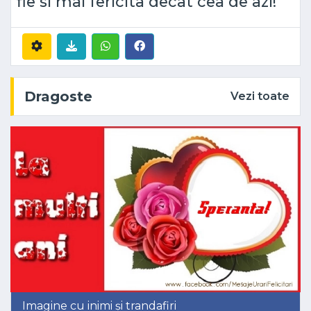
fie si mai fericita decat cea de azi!
Dragoste
Vezi toate
Imagine cu inimi și trandafiri