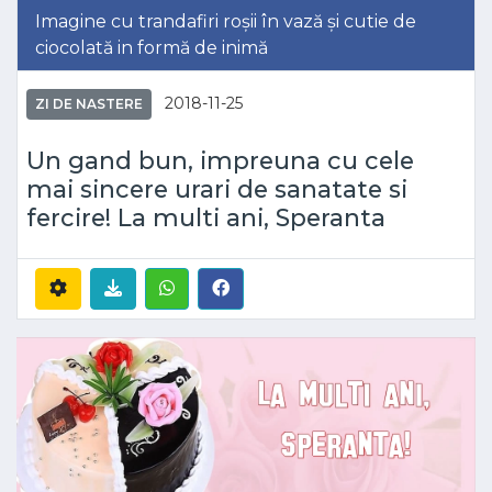
Imagine cu trandafiri roșii în vază și cutie de
ciocolată in formă de inimă
2018-11-25
ZI DE NASTERE
Un gand bun, impreuna cu cele
mai sincere urari de sanatate si
fercire! La multi ani, Speranta