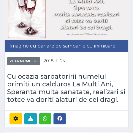
Imagine cu pahare de sampanie cu inimioare
2018-11-25
ZIUA NUMELUI
Cu ocazia sarbatoririi numelui
primiti un calduros La Multi Ani,
Speranta multa sanatate, realizari si
totce va doriti alaturi de cei dragi.