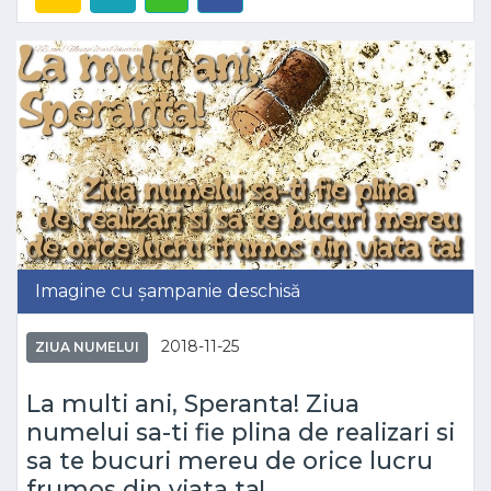
Imagine cu șampanie deschisă
2018-11-25
ZIUA NUMELUI
La multi ani, Speranta! Ziua
numelui sa-ti fie plina de realizari si
sa te bucuri mereu de orice lucru
frumos din viata ta!