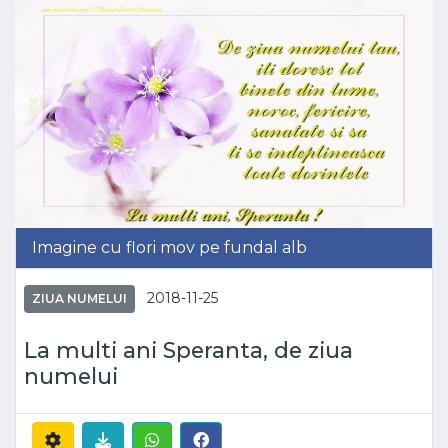
Imagine cu flori mov pe fundal alb
2018-11-25
ZIUA NUMELUI
La multi ani Speranta, de ziua
numelui