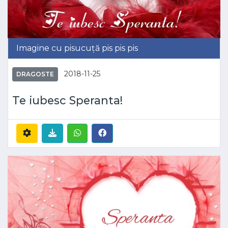
Imagine cu pisucuță pis pis pis
2018-11-25
DRAGOSTE
Te iubesc Speranta!