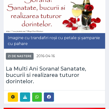
Imagine cu trandafiri roșii cu petale și șampanie
cu pahare
2016-04-16
ZI DE NASTERE
La Multi Ani Sorana! Sanatate,
bucurii si realizarea tuturor
dorintelor.