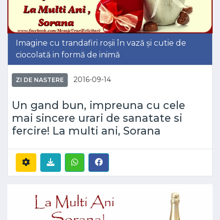
Imagine cu trandafiri roșii în vază și cutie de
ciocolată in formă de inimă
2016-09-14
ZI DE NASTERE
Un gand bun, impreuna cu cele
mai sincere urari de sanatate si
fercire! La multi ani, Sorana