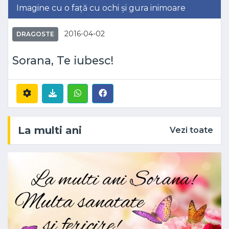
Imagine cu o față cu ochi și gura inimoare
2016-04-02
DRAGOSTE
Sorana, Te iubesc!
La multi ani
Vezi toate