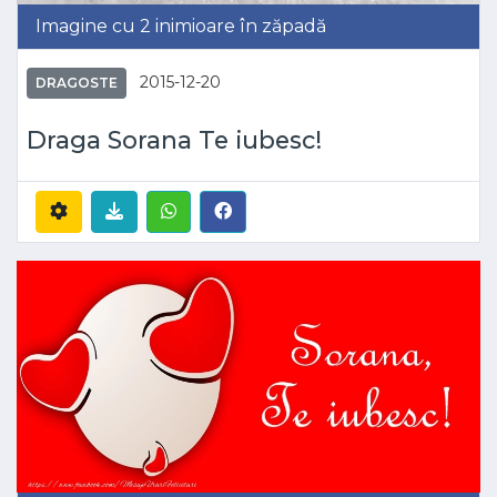
Imagine cu 2 inimioare în zăpadă
2015-12-20
DRAGOSTE
Draga Sorana Te iubesc!