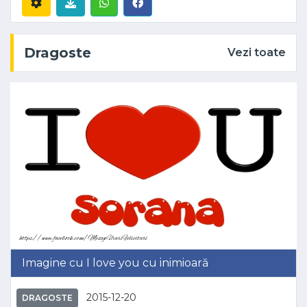
Dragoste
Vezi toate
Imagine cu I love you cu inimioară
2015-12-20
DRAGOSTE