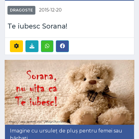
2015-12-20
DRAGOSTE
Te iubesc Sorana!
Imagine cu ursuleț de pluș pentru femei sau
bărbați