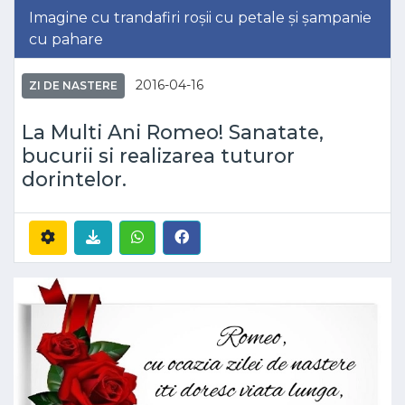
Imagine cu trandafiri roșii cu petale și șampanie
cu pahare
2016-04-16
ZI DE NASTERE
La Multi Ani Romeo! Sanatate,
bucurii si realizarea tuturor
dorintelor.