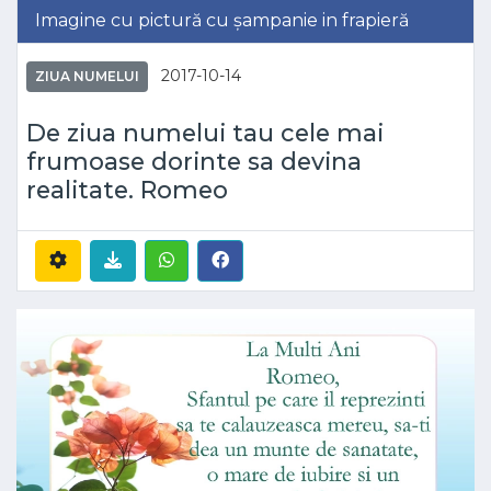
Imagine cu pictură cu șampanie in frapieră
2017-10-14
ZIUA NUMELUI
De ziua numelui tau cele mai
frumoase dorinte sa devina
realitate. Romeo