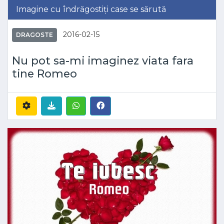
Imagine cu îndrăgostiți case se sărută
2016-02-15
DRAGOSTE
Nu pot sa-mi imaginez viata fara
tine Romeo