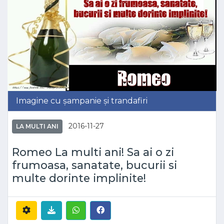
Imagine cu șampanie și trandafiri
2016-11-27
LA MULTI ANI
Romeo La multi ani! Sa ai o zi
frumoasa, sanatate, bucurii si
multe dorinte implinite!