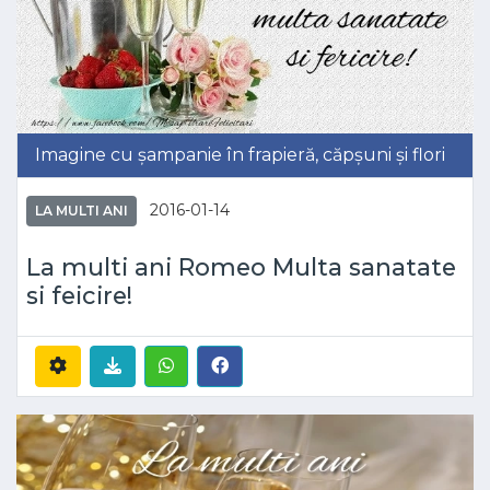
Imagine cu șampanie în frapieră, căpșuni și flori
2016-01-14
LA MULTI ANI
La multi ani Romeo Multa sanatate
si feicire!