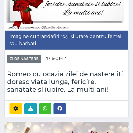
Imagine cu trandafiri roșii și urare pentru femei
sau bărbați
2016-01-12
ZI DE NASTERE
Romeo cu ocazia zilei de nastere iti
doresc viata lunga, fericire,
sanatate si iubire. La multi ani!