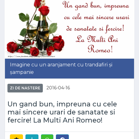
Imagine cu un aranjament cu trandafiri și
șampanie
2016-04-16
ZI DE NASTERE
Un gand bun, impreuna cu cele
mai sincere urari de sanatate si
fercire! La Multi Ani Romeo!