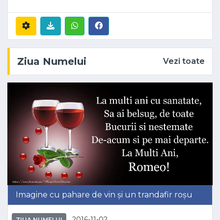
Ziua Numelui
Vezi toate
Imagine cu pahare de vin și un trandafir roșu
2016-11-02
ZIUA NUMELUI