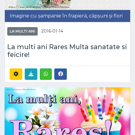
Imagine cu șampanie în frapieră, căpșuni și flori
2016-01-14
LA MULTI ANI
La multi ani Rares Multa sanatate si
feicire!