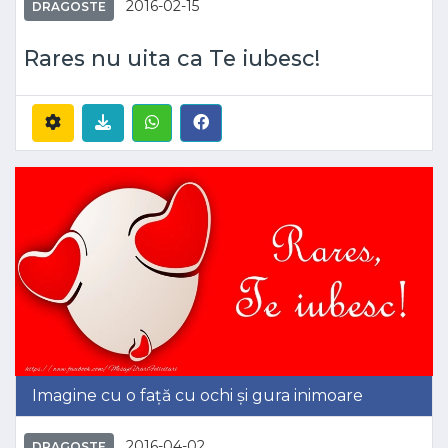
2016-02-15
DRAGOSTE
Rares nu uita ca Te iubesc!
Imagine cu o față cu ochi și gura inimoare
2016-04-02
DRAGOSTE