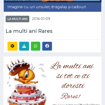
Imagine cu un ursuleț drăgalaș și cadouri
2016-01-09
LA MULTI ANI
La multi ani Rares