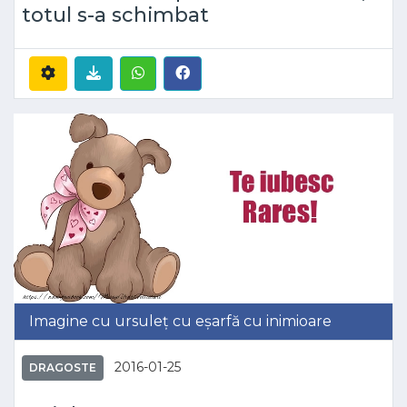
totul s-a schimbat
Imagine cu ursuleț cu eșarfă cu inimioare
2016-01-25
DRAGOSTE