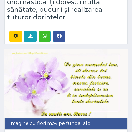
onomastică iți doresc multă
sănătate, bucurii și realizarea
tuturor dorințelor.
Imagine cu flori mov pe fundal alb