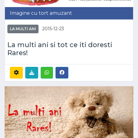
Imagine cu tort amuzant
2015-12-23
LA MULTI ANI
La multi ani si tot ce iti doresti
Rares!