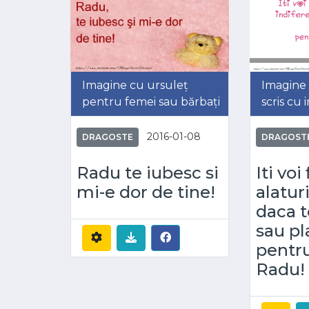
Imagine cu ursuleț
Imagine 
pentru femei sau bărbați
scris cu 
2016-01-08
DRAGOSTE
DRAGOST
Radu te iubesc si
Iti voi
mi-e dor de tine!
alatur
daca t
sau pl
pentru
Radu!