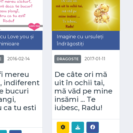
cu Love you și
Imagine cu ursuleți
inimioare
îndrăgostiți
2016-02-14
2017-01-11
E
DRAGOSTE
 fi mereu
De câte ori mă
i, indiferent
uit în ochii tai,
e bucuri
mă văd pe mine
angi,
insămi ... Te
 ca tu esti
iubesc, Radu!