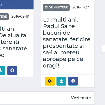
e
2016-11-27
ZI DE NASTERE
2016-02-19
TERE
La multi ani,
Radu! Sa te
ti ani
bucuri de
e ziua ta
sanatate, fericire,
tere iti
prosperitate si
c sanatate
sa-i ai mereu
oc
aproape pe cei
dragi!
Vezi toate