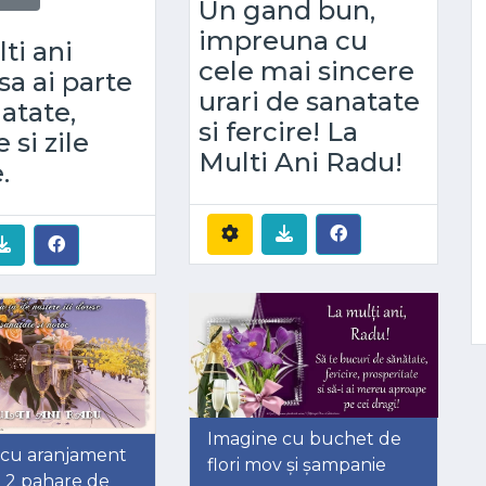
Un gand bun,
impreuna cu
ti ani
cele mai sincere
sa ai parte
urari de sanatate
atate,
si fercire! La
e si zile
Multi Ani Radu!
.
Imagine cu buchet de
 cu aranjament
flori mov și șampanie
și 2 pahare de