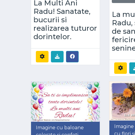
La Multi Ani
Radu! Sanatate,
La mul
bucurii si
Radu, 
realizarea tuturor
de san
dorintelor.
fericir
senine
Imagine
Imagine cu baloane
cu flori 
colorate și confeti