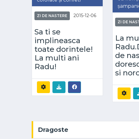
șampani
2015-12-06
ZI DE NASTERE
ZI DE NAS
Sa ti se
La mul
implineasca
Radu.D
toate dorintele!
de nas
La multi ani
dores
Radu!
si nor
Dragoste