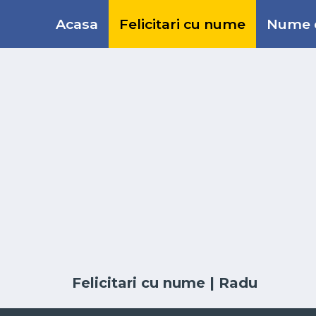
Acasa
Felicitari cu nume
Nume d
Felicitari cu nume
| Radu