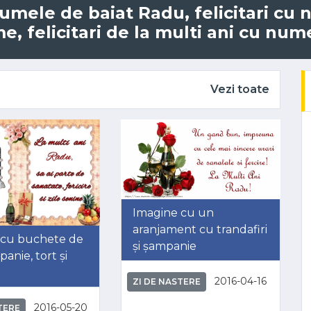
 numele de baiat Radu, felicitari c
, felicitari de la multi ani cu num
Vezi toate
Imagine cu un
aranjament cu trandafiri
 cu buchete de
și șampanie
mpanie, tort și
2016-04-16
ZI DE NASTERE
2016-05-20
TERE