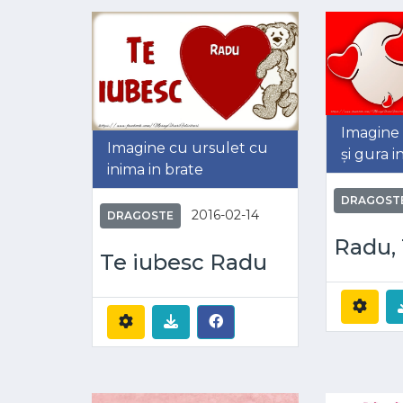
Imagine 
Imagine cu ursulet cu
și gura 
inima in brate
DRAGOST
2016-02-14
DRAGOSTE
Radu, 
Te iubesc Radu