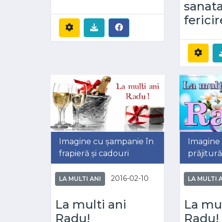
sanata
fericir
Imagine cu șampanie în
Imagine c
frapieră și cadouri
prăjitur
2016-02-10
LA MULTI ANI
LA MULTI 
La multi ani
La mul
Radu!
Radu!