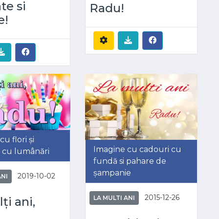
te si
Radu!
e!
u flori și
Imagine cu cadouri cu
ă cu lumânări
fundă si pahare de
șampanie
2019-10-02
ANI
2015-12-26
LA MULTI ANI
ți ani,