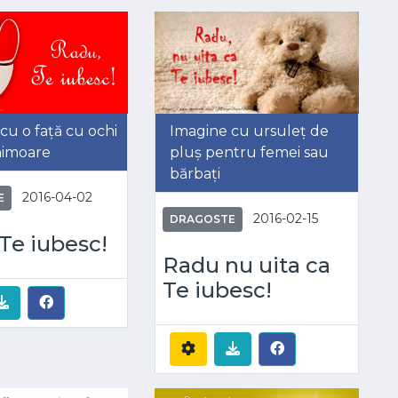
cu o față cu ochi
Imagine cu ursuleț de
inimoare
pluș pentru femei sau
bărbați
2016-04-02
E
2016-02-15
DRAGOSTE
Te iubesc!
Radu nu uita ca
Te iubesc!