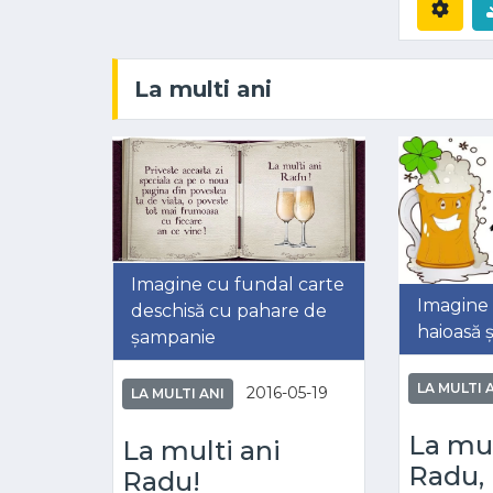
La multi ani
Imagine cu fundal carte
Imagine 
deschisă cu pahare de
haioasă ș
șampanie
LA MULTI 
2016-05-19
LA MULTI ANI
La mul
La multi ani
Radu,
Radu!