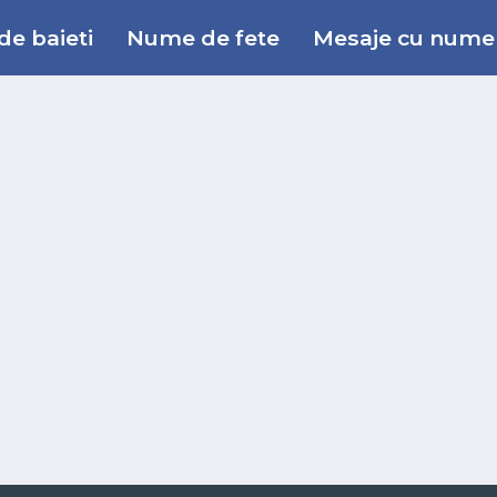
e baieti
Nume de fete
Mesaje cu nume