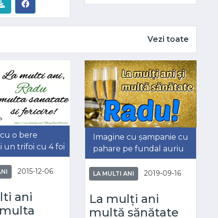
Vezi toate
cu o bere
Imagine cu șampanie cu
i un trifoi cu 4 foi
pahare pe fundal auriu
2015-12-06
ANI
2019-09-16
LA MULTI ANI
ti ani
La mulți ani
 multa
multă sănătate