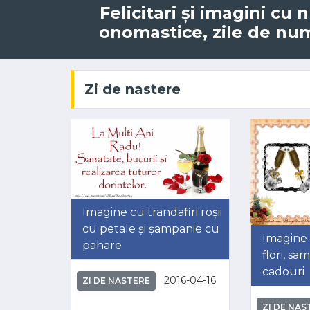
Felicitari și imagini cu
onomastice, zile de nume
Zi de nastere
Imagine cu trandafiri roșii
cu petale și șampanie cu
Imagine
pahare
flori, sa
cadouri
2016-04-16
ZI DE NASTERE
ZI DE NAS