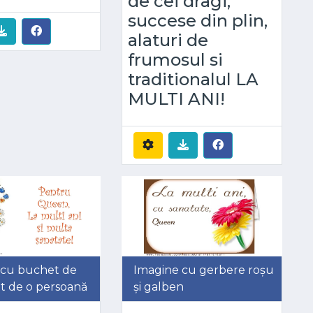
de cei dragi,
succese din plin,
alaturi de
frumosul si
traditionalul LA
MULTI ANI!
 cu buchet de
Imagine cu gerbere roșu
rit de o persoană
și galben