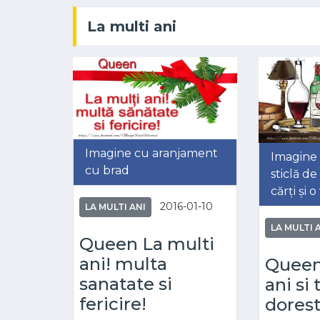
La multi ani
Imagine cu aranjament
Imagine 
cu brad
sticlă de
cărți și 
2016-01-10
LA MULTI ANI
LA MULTI 
Queen La multi
ani! multa
Queen
sanatate si
ani si 
fericire!
dorest