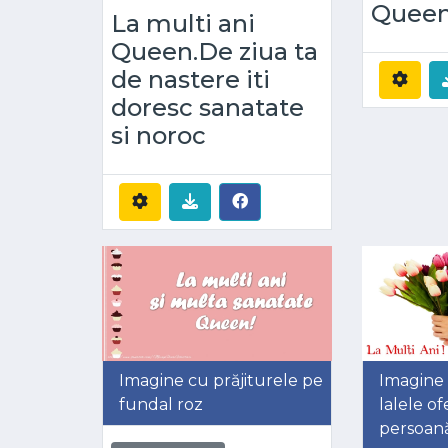
Queen!
La multi ani
Queen.De ziua ta
de nastere iti
doresc sanatate
si noroc
Imagine cu prăjiturele pe
Imagine
fundal roz
lalele of
persoan