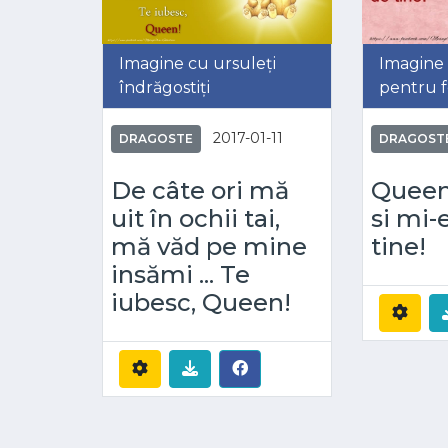
Imagine cu ursuleți
Imagine 
îndrăgostiți
pentru f
2017-01-11
DRAGOSTE
DRAGOST
De câte ori mă
Queen
uit în ochii tai,
si mi-
mă văd pe mine
tine!
insămi ... Te
iubesc, Queen!