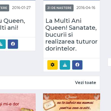
2016-01-27
2016-04-16
TERE
ZI DE NASTERE
u Queen,
La Multi Ani
ti ani!
Queen! Sanatate,
bucurii si
realizarea tuturor
dorintelor.
Vezi toate