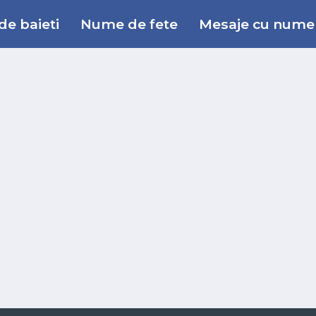
e baieti
Nume de fete
Mesaje cu nume