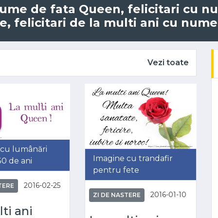
u nume de fata Queen, felicitari cu 
, felicitari de la multi ani cu nume
Vezi toate
 cu lumânări
Imagine cu trandafir
0 de ani
pentru fete
2016-02-25
TERE
2016-01-10
ZI DE NASTERE
ti ani