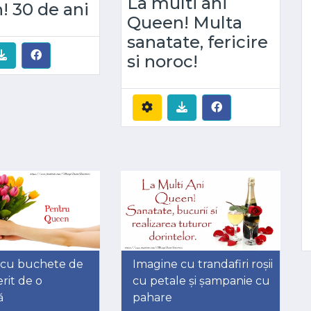
La multi ani
 30 de ani
Queen! Multa
sanatate, fericire
si noroc!
 cu buchete de
Imagine cu trandafiri roșii
erit de o
cu petale și șampanie cu
ă
pahare