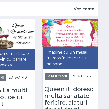
Vezi toate
Imagine cu un mesaj
cu o masă cu o
frumos în chenar cu
 vin cu pahare,
baloane
o veioză
2016-06-26
LA MULTI ANI
2016-01-10
ANI
Queen iti doresc
 La multi
multa sanatate,
tot ce iti
fericire, alaturi
i!