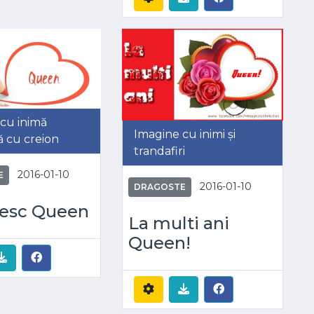
cu inimă
Imagine cu inimi și
 cu creion
trandafiri
2016-01-10
E
2016-01-10
DRAGOSTE
besc Queen
La multi ani
Queen!