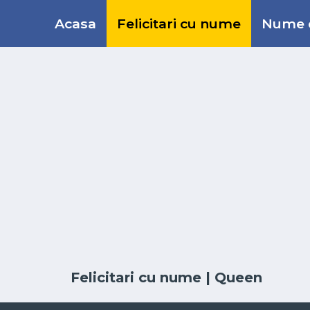
Acasa
Felicitari cu nume
Nume d
Felicitari cu nume
| Queen