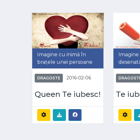
Imagine cu inimă în
Imagine 
brațele unei persoane
desenată
2016-02-06
DRAGOSTE
DRAGOST
Queen Te iubesc!
Te iu