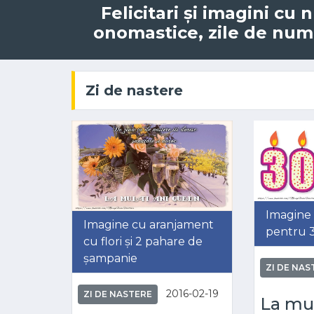
Felicitari și imagini c
onomastice, zile de nume
Zi de nastere
Imagine
Imagine cu aranjament
pentru 3
cu flori și 2 pahare de
șampanie
ZI DE NAS
2016-02-19
ZI DE NASTERE
La mul