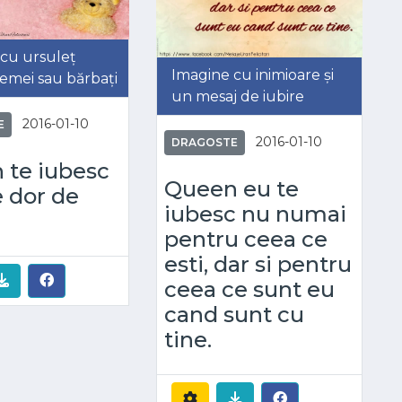
cu ursuleț
Imagine cu inimioare și
emei sau bărbați
un mesaj de iubire
2016-01-10
E
2016-01-10
DRAGOSTE
 te iubesc
Queen eu te
e dor de
iubesc nu numai
pentru ceea ce
esti, dar si pentru
ceea ce sunt eu
cand sunt cu
tine.