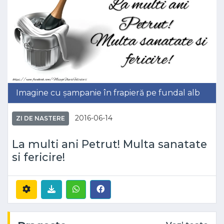
Imagine cu șampanie în frapieră pe fundal alb
2016-06-14
ZI DE NASTERE
La multi ani Petrut! Multa sanatate
si fericire!