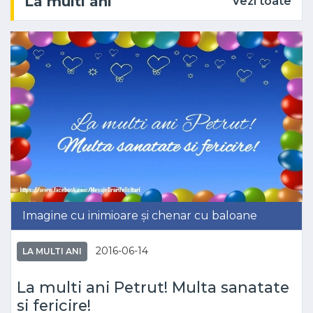
La multi ani
Vezi toate
Imagine cu inimioare și chenar cu baloane
2016-06-14
LA MULTI ANI
La multi ani Petrut! Multa sanatate
si fericire!