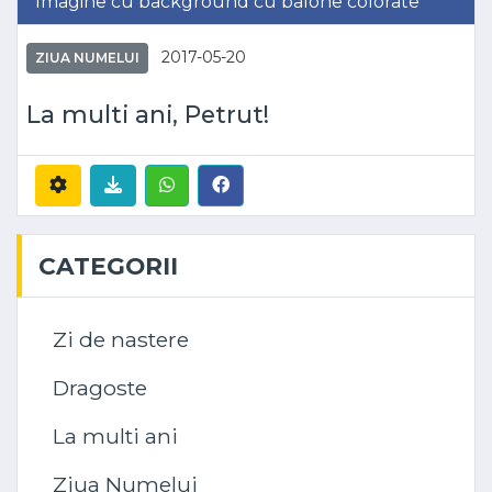
Imagine cu background cu balone colorate
2017-05-20
ZIUA NUMELUI
La multi ani, Petrut!
CATEGORII
Zi de nastere
Dragoste
La multi ani
Ziua Numelui