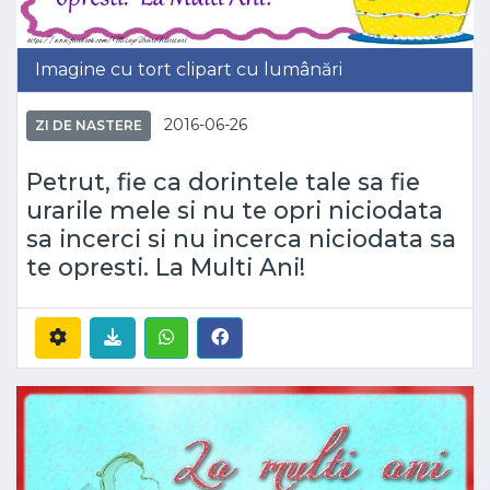
Imagine cu tort clipart cu lumânări
2016-06-26
ZI DE NASTERE
Petrut, fie ca dorintele tale sa fie
urarile mele si nu te opri niciodata
sa incerci si nu incerca niciodata sa
te opresti. La Multi Ani!