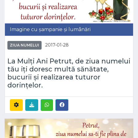
Imagine cu șampanie și lumânări
2017-01-28
ZIUA NUMELUI
La Mulți Ani Petrut, de ziua numelui
tău iți doresc multă sănătate,
bucurii și realizarea tuturor
dorințelor.