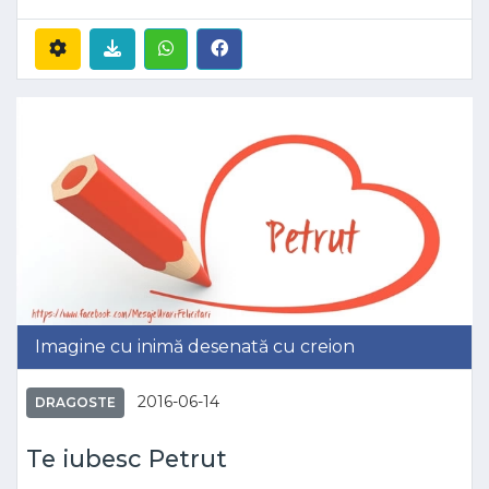
Imagine cu inimă desenată cu creion
2016-06-14
DRAGOSTE
Te iubesc Petrut