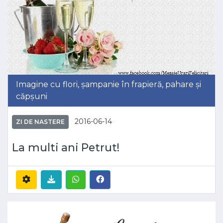
Imagine cu flori, șampanie în frapieră, pahare și
căpșuni
2016-06-14
ZI DE NASTERE
La multi ani Petrut!