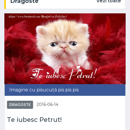
Dragoste
Vezi toate
Imagine cu pisucuță pis pis pis
2016-06-14
DRAGOSTE
Te iubesc Petrut!