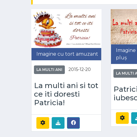
Imagine 
Imagine cu tort amuzant
pluș
2015-12-20
LA MULTI ANI
LA MULTI 
La multi ani si tot
Patric
ce iti doresti
iubesc
Patricia!