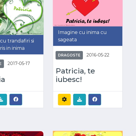
Imagine cu inima cu
sageata
u trandafiri si
is in inima
2016-05-22
DRAGOSTE
2017-05-17
E
Patricia, te
iubesc!
ia