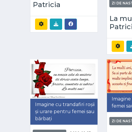
Patricia
ZI DE NAS
La mul
Patric
Imagine 
Imagine cu trandafiri roșii
femei sa
și urare pentru femei sau
bărbați
ZI DE NAS