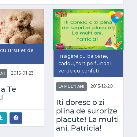
cu ursuleț de
Imagine cu baloane,
cadou, tort pe fundal
verde cu confeti
2016-01-23
ANI
2015-12-20
LA MULTI ANI
ia Te
!
Iti doresc o zi
plina de surprize
placute! La multi
ani, Patricia!