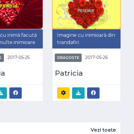
cu inimă facută
Imagine cu inimioară din
multe inimioare
trandafiri
2017-05-25
2017-05-26
E
DRAGOSTE
ia
Patricia
Vezi toate