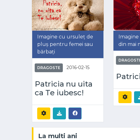
Imagine cu ursuleț de
Imagine 
pluș pentru femei sau
din mai 
bărbați
DRAGOST
2016-02-15
DRAGOSTE
Patric
Patricia nu uita
ca Te iubesc!
La multi ani