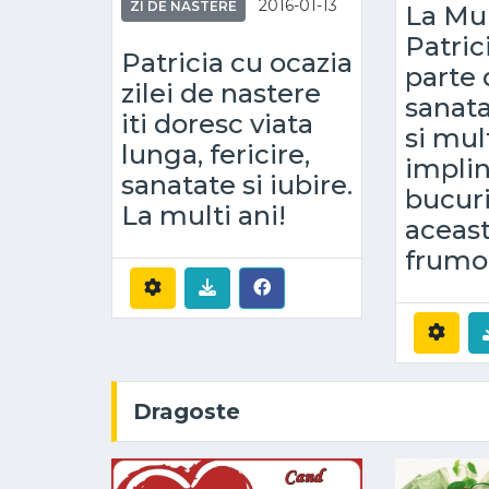
2016-01-13
ZI DE NASTERE
La Mul
Patrici
Patricia cu ocazia
parte
zilei de nastere
sanata
iti doresc viata
si mul
lunga, fericire,
implini
sanatate si iubire.
bucur
La multi ani!
aceast
frumo
Dragoste