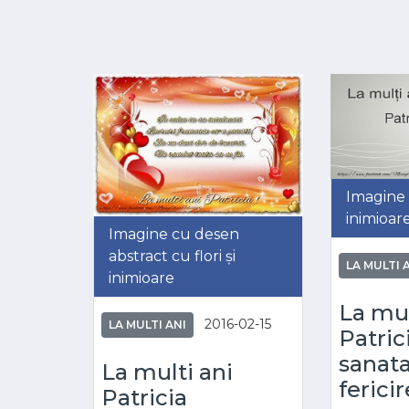
Imagine
inimioar
Imagine cu desen
abstract cu flori și
LA MULTI 
inimioare
La mul
2016-02-15
LA MULTI ANI
Patric
sanata
La multi ani
fericir
Patricia