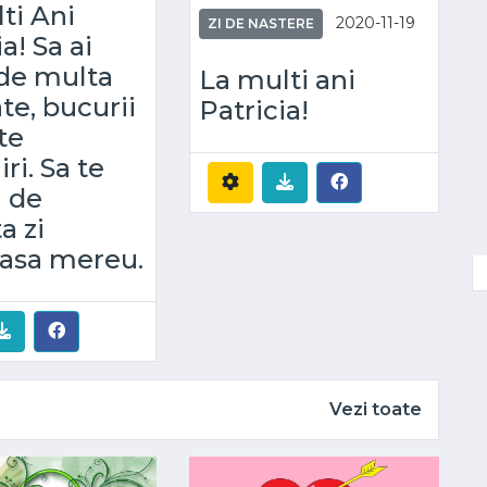
ti Ani
2020-11-19
ZI DE NASTERE
a! Sa ai
 de multa
La multi ani
te, bucurii
Patricia!
te
ri. Sa te
i de
a zi
asa mereu.
Vezi toate