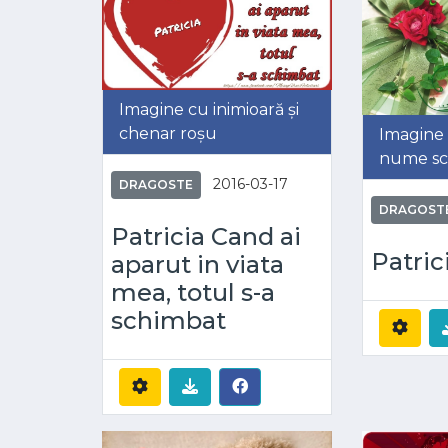
Imagine cu inimioară și
chenar roșu
Imagine c
nume scr
2016-03-17
DRAGOSTE
DRAGOST
Patricia Cand ai
Patric
aparut in viata
mea, totul s-a
schimbat