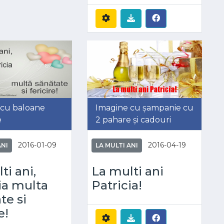
 cu baloane
Imagine cu șampanie cu
e
2 pahare și cadouri
2016-01-09
2016-04-19
ANI
LA MULTI ANI
ti ani,
La multi ani
ia multa
Patricia!
te si
e!