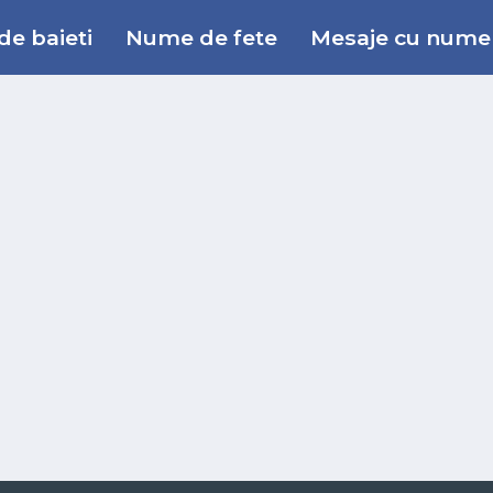
e baieti
Nume de fete
Mesaje cu nume