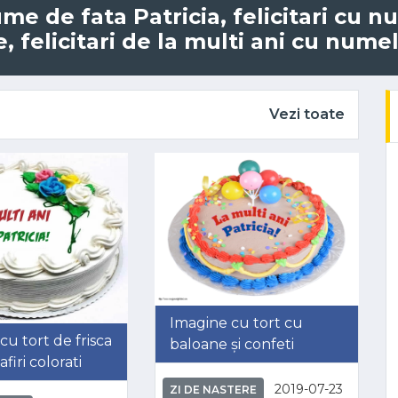
ume de fata Patricia, felicitari cu 
 felicitari de la multi ani cu numele
Vezi toate
Imagine cu tort cu
cu tort de frisca
baloane și confeti
firi colorati
2019-07-23
ZI DE NASTERE