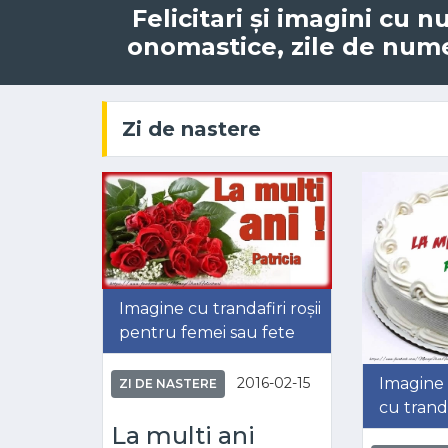
Felicitari și imagini cu n
onomastice, zile de nume,
Zi de nastere
Imagine cu trandafiri roșii
pentru femei sau fete
Imagine 
2016-02-15
ZI DE NASTERE
cu tranda
La multi ani