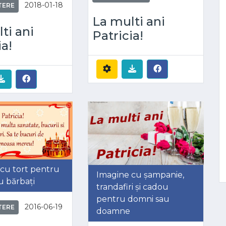
2018-01-18
TERE
La multi ani
ti ani
Patricia!
ia!
cu tort pentru
Imagine cu șampanie,
u bărbați
trandafiri și cadou
pentru domni sau
2016-06-19
TERE
doamne