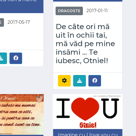
2017-01-11
DRAGOSTE
2017-05-17
E
De câte ori mă
uit în ochii tai,
mă văd pe mine
insămi ... Te
iubesc, Otniel!
Imagine cu I love you cu