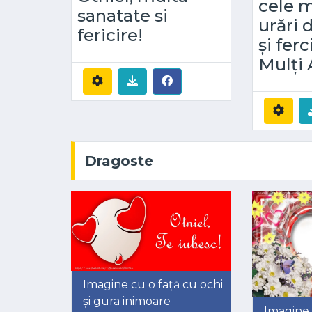
cele m
sanatate si
urări 
fericire!
și ferc
Mulți 
Dragoste
Imagine cu o față cu ochi
și gura inimoare
Imagine 