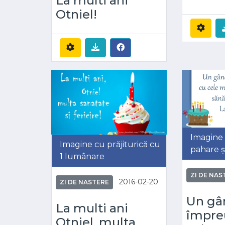
La multi ani
Otniel!
Imagine
Imagine cu prăjiturică cu
pahare ș
1 lumânare
ZI DE NAS
2016-02-20
ZI DE NASTERE
Un gâ
La multi ani
împre
Otniel, multa