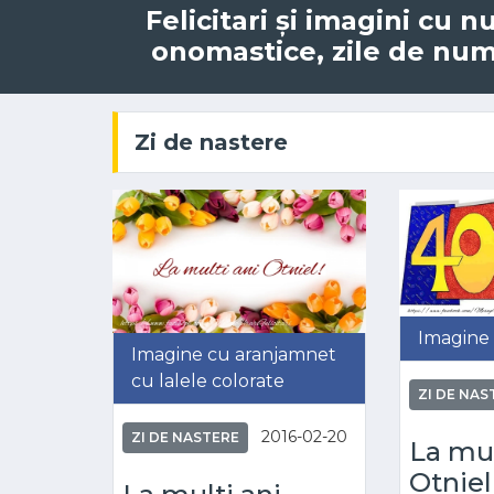
Felicitari și imagini cu 
onomastice, zile de nume,
Zi de nastere
Imagine 
Imagine cu aranjamnet
cu lalele colorate
ZI DE NAS
2016-02-20
ZI DE NASTERE
La mul
Otniel