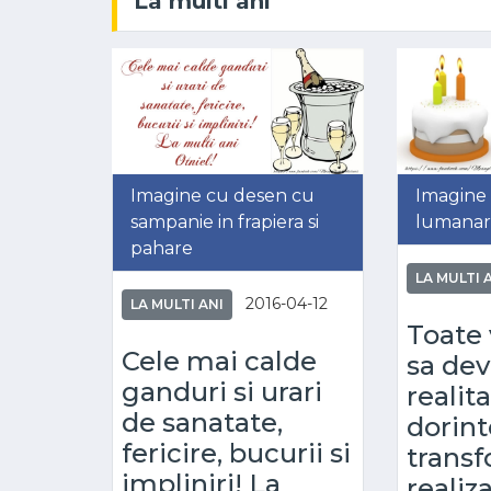
La multi ani
Imagine cu desen cu
Imagine 
sampanie in frapiera si
lumanari
pahare
LA MULTI 
2016-04-12
LA MULTI ANI
Toate 
Cele mai calde
sa dev
ganduri si urari
realita
de sanatate,
dorint
fericire, bucurii si
transf
impliniri! La
realiz