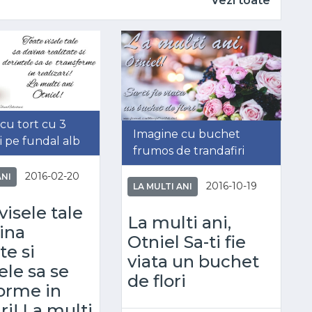
Vezi toate
cu tort cu 3
Imagine cu buchet
 pe fundal alb
frumos de trandafiri
2016-02-20
ANI
2016-10-19
LA MULTI ANI
visele tale
La multi ani,
ina
Otniel Sa-ti fie
te si
viata un buchet
ele sa se
de flori
orme in
ari! La multi