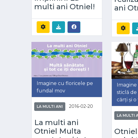
multi ani Otniel!
ani Ot
Imagine cu floricele pe
Imagine 
fundal mov
sticlă de
cărți și 
2016-02-20
LA MULTI ANI
LA MULTI 
La multi ani
Otniel Multa
Otniel