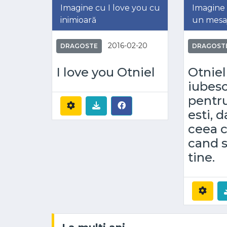
Imagine cu I love you cu
Imagine 
inimioară
un mesaj
2016-02-20
DRAGOSTE
DRAGOST
I love you Otniel
Otniel
iubes
pentr
esti, d
ceea c
cand 
tine.