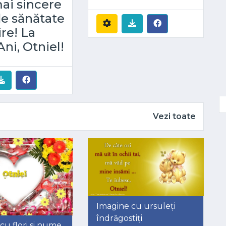
ai sincere
de sănătate
ire! La
Ani, Otniel!
Vezi toate
Imagine cu ursuleți
îndrăgostiți
cu flori si nume