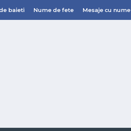
e baieti
Nume de fete
Mesaje cu nume