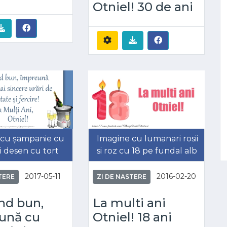
Otniel! 30 de ani
 cu șampanie cu
Imagine cu lumanari rosii
i desen cu tort
si roz cu 18 pe fundal alb
2017-05-11
2016-02-20
TERE
ZI DE NASTERE
nd bun,
La multi ani
ună cu
Otniel! 18 ani