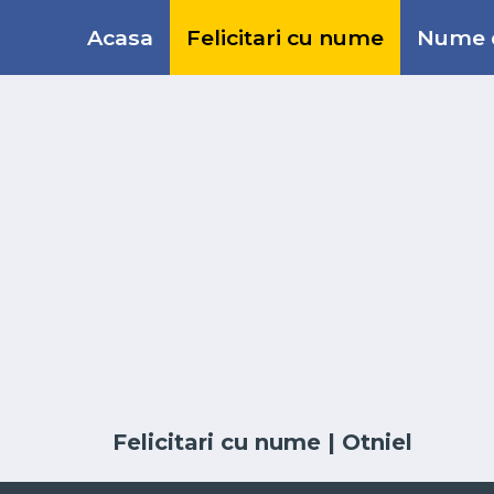
Acasa
Felicitari cu nume
Nume d
Felicitari cu nume
| Otniel