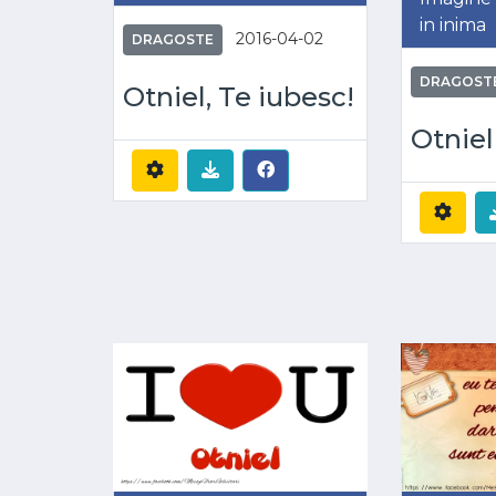
in inima
2016-04-02
DRAGOSTE
DRAGOST
Otniel, Te iubesc!
Otniel