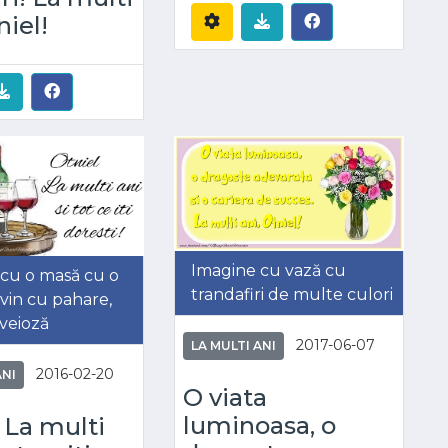
niel!
Imagine cu vază cu
cu o masă cu o
trandafiri de multe culori
 vin cu pahare,
o veioză
2017-06-07
LA MULTI ANI
2016-02-20
ANI
O viata
luminoasa, o
 La multi