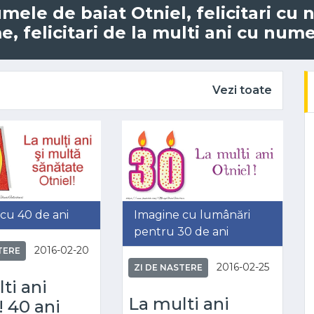
numele de baiat Otniel, felicitari cu
 felicitari de la multi ani cu nume
Vezi toate
cu 40 de ani
Imagine cu lumânări
pentru 30 de ani
2016-02-20
TERE
2016-02-25
ZI DE NASTERE
ti ani
La multi ani
! 40 ani