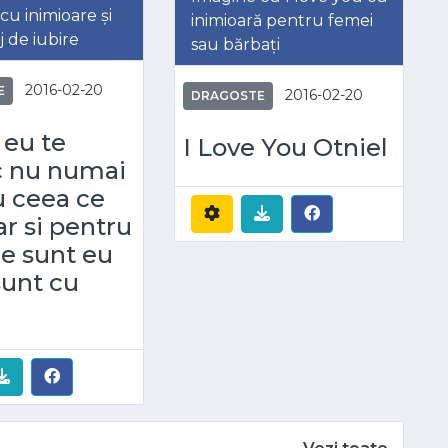
cu inimioare și
inimioară pentru femei
 de iubire
sau bărbați
2016-02-20
E
2016-02-20
DRAGOSTE
 eu te
I Love You Otniel
c nu numai
u ceea ce
ar si pentru
e sunt eu
sunt cu