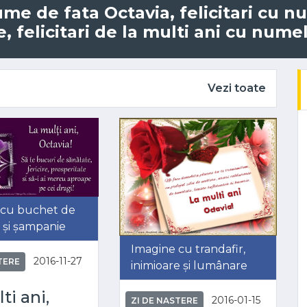
nume de fata Octavia, felicitari cu 
 felicitari de la multi ani cu numel
Vezi toate
 cu buchet de
v și șampanie
Imagine cu trandafir,
2016-11-27
TERE
inimioare și lumânare
ti ani,
2016-01-15
ZI DE NASTERE