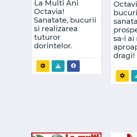
La Multi Ani
Octavi
Octavia!
bucur
Sanatate, bucurii
sanatat
si realizarea
prospe
tuturor
sa-i a
dorintelor.
aproap
dragi!