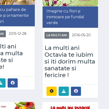
 cu pahare de
Imagine cu flori și
e și ornamente
inimioare pe fundal
ri
verde
2015-12-28
ANI
2016-05-20
LA MULTI ANI
ti ani
La multi ani
ia multa
Octavia te iubim
te si
si iti dorim multa
e!
sanatate si
fericire !