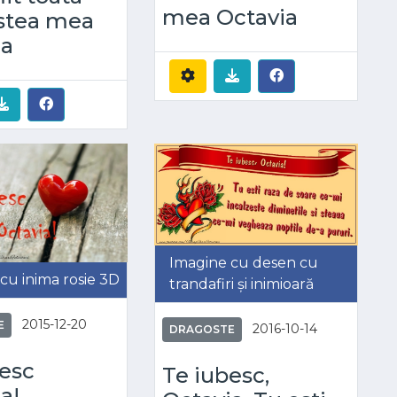
mea Octavia
stea mea
ia
Imagine cu desen cu
cu inima rosie 3D
trandafiri și inimioară
2015-12-20
E
2016-10-14
DRAGOSTE
besc
Te iubesc,
a!