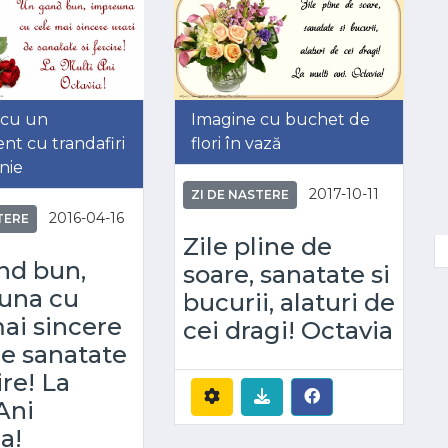
 cu un
Imagine cu buchet de
nt cu trandafiri
flori în vază
nie
2017-10-11
ZI DE NASTERE
2016-04-16
TERE
Zile pline de
nd bun,
soare, sanatate si
una cu
bucurii, alaturi de
ai sincere
cei dragi! Octavia
de sanatate
ire! La
Ani
a!