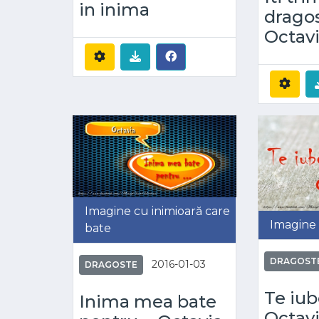
in inima
drago
Octav
Imagine cu inimioară care
Imagine 
bate
DRAGOST
2016-01-03
DRAGOSTE
Te iu
Inima mea bate
Octavi