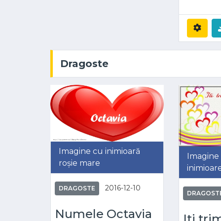
Dragoste
Imagine cu inimioară
Imagine 
roșie mare
inimioar
2016-12-10
DRAGOSTE
DRAGOST
Numele Octavia
Iti tri