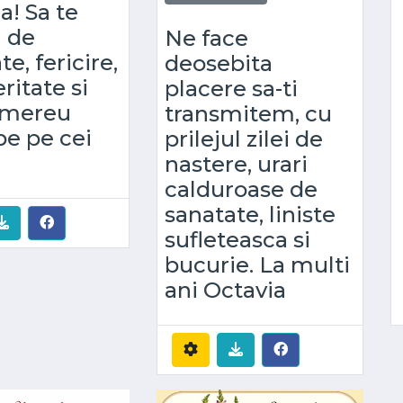
a! Sa te
i de
Ne face
e, fericire,
deosebita
ritate si
placere sa-ti
i mereu
transmitem, cu
e pe cei
prilejul zilei de
nastere, urari
calduroase de
sanatate, liniste
sufleteasca si
bucurie. La multi
ani Octavia