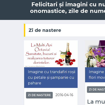
Felicitari și imagini cu 
onomastice, zile de nume,
Zi de nastere
Imagine cu trandafiri roșii
Imagine
cu petale și șampanie cu
flori mo
pahare
ZI DE NAS
2016-04-16
ZI DE NASTERE
La mul