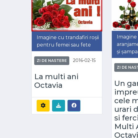
Imagine
Imagine cu trandafiri roșii
aranjame
pentru femei sau fete
și șampa
2016-02-15
ZI DE NASTERE
ZI DE NAS
La multi ani
Un ga
Octavia
impre
cele m
urari 
si ferc
Multi 
Octavi