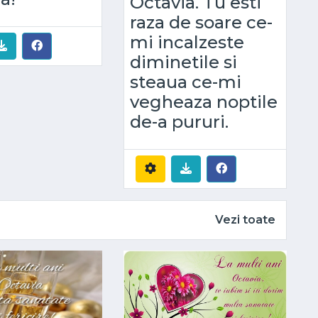
Octavia. Tu esti
raza de soare ce-
mi incalzeste
diminetile si
steaua ce-mi
vegheaza noptile
de-a pururi.
Vezi toate