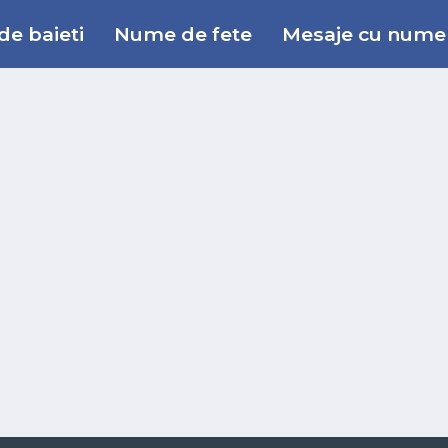
e baieti
Nume de fete
Mesaje cu nume