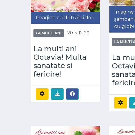
Imagine
Imagine cu fluturi și flori
șampani
cu globu
2015-12-20
LA MULTI ANI
LA MULTI 
La multi ani
Octavia! Multa
La mul
sanatate si
Octav
fericire!
sanata
fericir