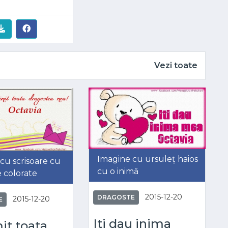
Vezi toate
Imagine cu ursuleț haios
cu scrisoare cu
cu o inimă
e colorate
2015-12-20
DRAGOSTE
2015-12-20
E
Iti dau inima
mit toata