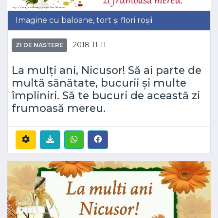
Imagine cu baloane, tort și flori roșii
2018-11-11
ZI DE NASTERE
La mulți ani, Nicusor! Să ai parte de
multă sănătate, bucurii și multe
împliniri. Să te bucuri de această zi
frumoasă mereu.