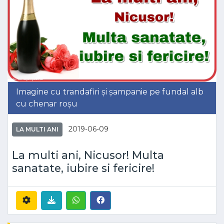
Imagine cu trandafiri și șampanie pe fundal alb
cu chenar roșu
2019-06-09
LA MULTI ANI
La multi ani, Nicusor! Multa
sanatate, iubire si fericire!