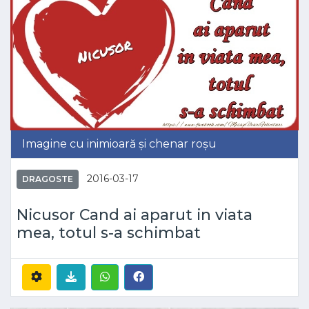
Imagine cu inimioară și chenar roșu
2016-03-17
DRAGOSTE
Nicusor Cand ai aparut in viata
mea, totul s-a schimbat