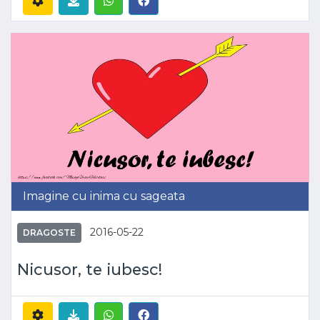
Imagine cu inima cu sageata
2016-05-22
DRAGOSTE
Nicusor, te iubesc!