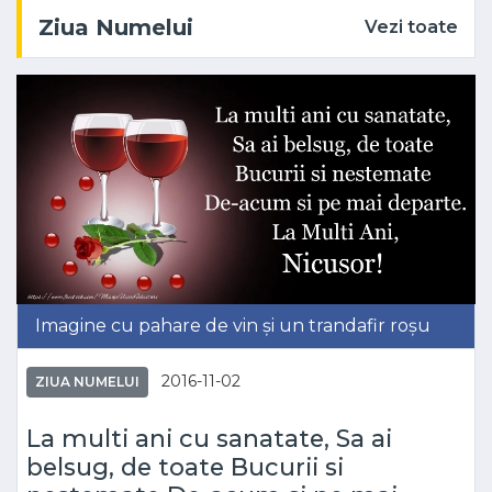
Ziua Numelui
Vezi toate
Imagine cu pahare de vin și un trandafir roșu
2016-11-02
ZIUA NUMELUI
La multi ani cu sanatate, Sa ai
belsug, de toate Bucurii si