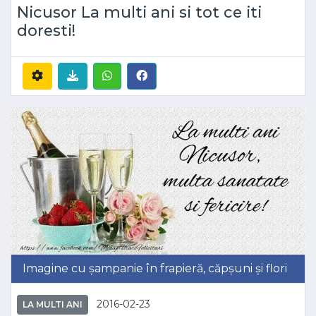
Nicusor La multi ani si tot ce iti
doresti!
Imagine cu șampanie în frapieră, căpșuni și flori
2016-02-23
LA MULTI ANI