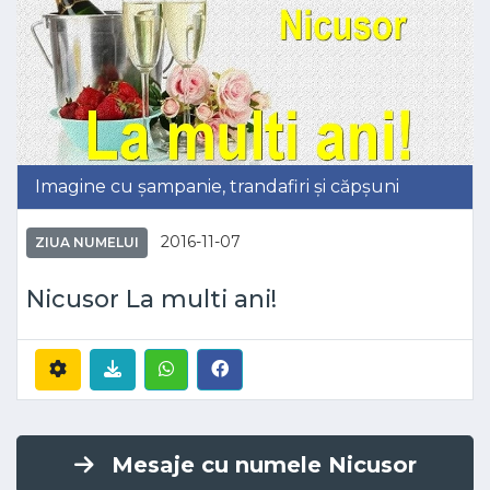
Imagine cu șampanie, trandafiri și căpșuni
2016-11-07
ZIUA NUMELUI
Nicusor La multi ani!
Mesaje cu numele Nicusor