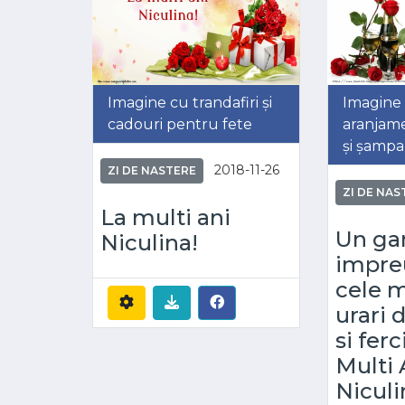
Imagine cu trandafiri și
Imagine
cadouri pentru fete
aranjame
și șampa
2018-11-26
ZI DE NASTERE
ZI DE NAS
La multi ani
Un ga
Niculina!
impre
cele m
urari 
si ferc
Multi 
Niculi