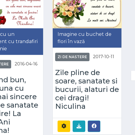
 cu un
Imagine cu buchet de
nt cu trandafiri
flori în vază
nie
2017-10-11
ZI DE NASTERE
2016-04-16
TERE
Zile pline de
nd bun,
soare, sanatate si
una cu
bucurii, alaturi de
ai sincere
cei dragi!
de sanatate
Niculina
ire! La
Ani
na!