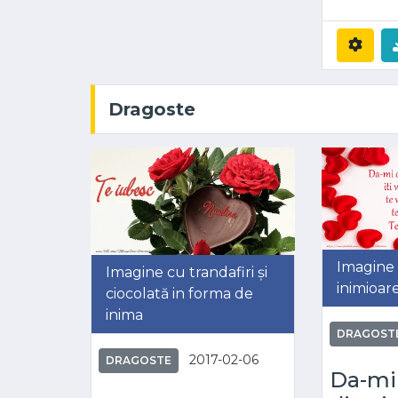
Dragoste
Imagine
Imagine cu trandafiri și
inimioar
ciocolată in forma de
inima
DRAGOST
2017-02-06
DRAGOSTE
Da-mi