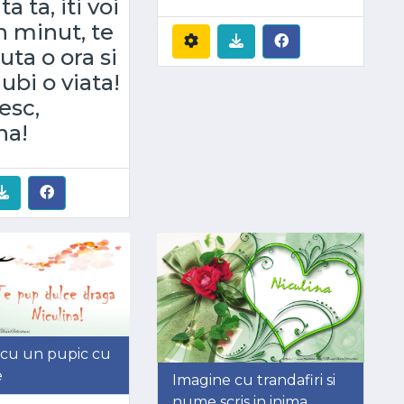
ta ta, iti voi
n minut, te
uta o ora si
iubi o viata!
esc,
na!
 cu un pupic cu
e
Imagine cu trandafiri si
nume scris in inima