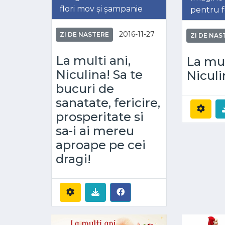
flori mov și șampanie
pentru f
2016-11-27
ZI DE NASTERE
ZI DE NAS
La multi ani,
La mul
Niculina! Sa te
Niculi
bucuri de
sanatate, fericire,
prosperitate si
sa-i ai mereu
aproape pe cei
dragi!