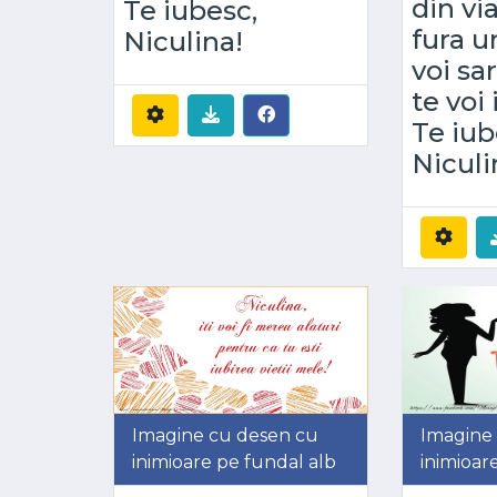
din via
Te iubesc,
fura u
Niculina!
voi sar
te voi 
Te iub
Niculi
Imagine cu desen cu
Imagine
inimioare pe fundal alb
inimioar