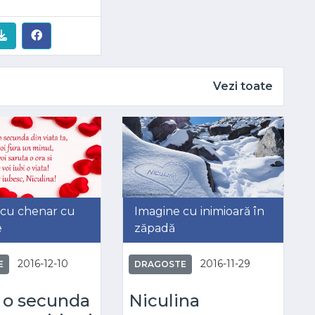
Vezi toate
 cu chenar cu
Imagine cu inimioară în
e
zăpadă
2016-12-10
2016-11-29
E
DRAGOSTE
 o secunda
Niculina