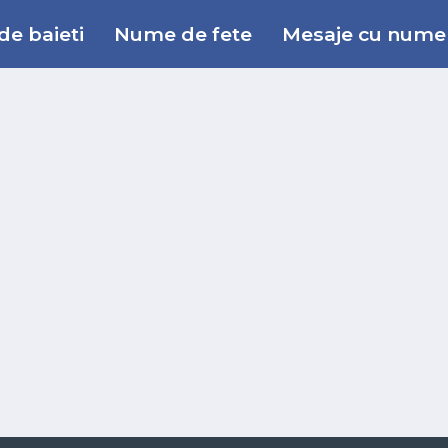
e baieti
Nume de fete
Mesaje cu nume