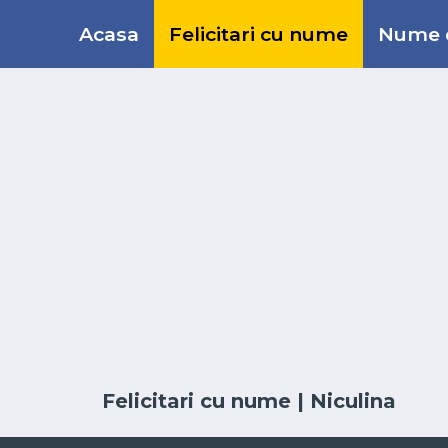
Acasa
Felicitari cu nume
Nume d
Felicitari cu nume
| Niculina