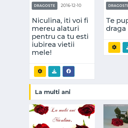
2016-12-10
DRAGOSTE
DRAGOST
Niculina, iti voi fi
Te pu
mereu alaturi
draga 
pentru ca tu esti
iubirea vietii
mele!
La multi ani