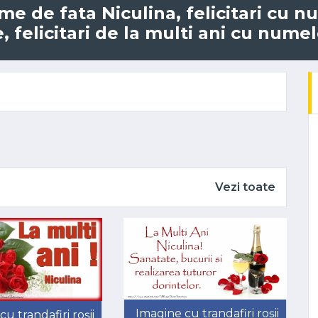
ume de fata Niculina, felicitari cu 
felicitari de la multi ani cu numel
Vezi toate
Imagine cu trandafiri roșii
u trandafiri roșii