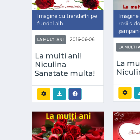
Imagine cu trandafiri pe
Imagine c
fundal alb
roșii si
șampani
2016-06-06
LA MULTI ANI
LA MULTI 
La multi ani!
La mul
Niculina
Niculi
Sanatate multa!