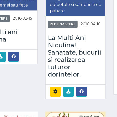
cu petale și șampanie cu
emei sau fete
pahare
2016-02-15
TERE
2016-04-16
ZI DE NASTERE
ti ani
La Multi Ani
na
Niculina!
Sanatate, bucurii
si realizarea
tuturor
dorintelor.