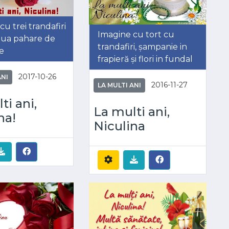
u trei trandafiri
Imagine cu tort cu
 doua pahare de
trandafiri, șampanie in
e
frapieră și flori in fundal
2017-10-26
ANI
2016-11-27
LA MULTI ANI
ti ani,
La multi ani,
na!
Niculina