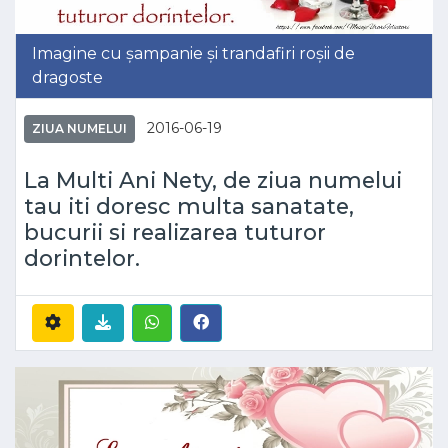
Imagine cu șampanie și trandafiri roșii de
dragoste
2016-06-19
ZIUA NUMELUI
La Multi Ani Nety, de ziua numelui
tau iti doresc multa sanatate,
bucurii si realizarea tuturor
dorintelor.