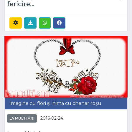
fericire...
Imagine cu flori și inimă cu chenar roșu
2016-02-24
LA MULTI ANI