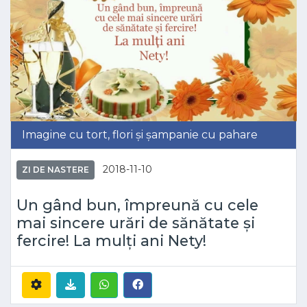
Imagine cu tort, flori și șampanie cu pahare
2018-11-10
ZI DE NASTERE
Un gând bun, împreună cu cele
mai sincere urări de sănătate și
fercire! La mulți ani Nety!