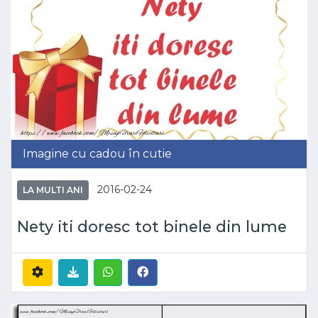
Imagine cu cadou în cutie
2016-02-24
LA MULTI ANI
Nety iti doresc tot binele din lume