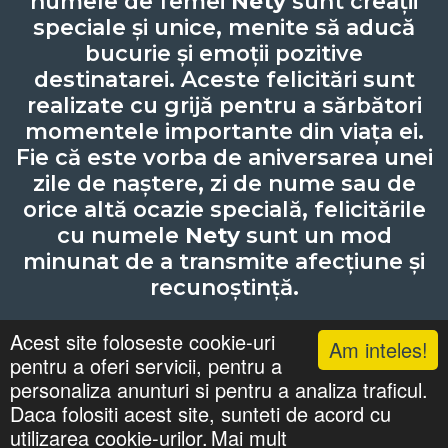
numele de femei
Nety
sunt creații
speciale și unice, menite să aducă
bucurie și emoții pozitive
destinatarei. Aceste felicitări sunt
realizate cu grijă pentru a sărbători
momentele importante din viața ei.
Fie că este vorba de aniversarea unei
zile de naștere, zi de nume sau de
orice altă ocazie specială, felicitările
cu numele
Nety
sunt un mod
minunat de a transmite afecțiune și
recunoștință.
Acest site foloseste cookie-uri
Am inteles!
pentru a oferi servicii, pentru a
Lista cu nume
Căutari
Zile Onomastice
personaliza anunturi si pentru a analiza traficul.
Confidentialitate
Gif-uri Animate
Daca folositi acest site, sunteti de acord cu
©
felicitaricunume.com
. All Rights Reserved.
utilizarea cookie-urilor.
Mai mult