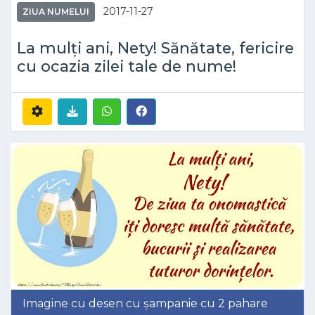
2017-11-27
ZIUA NUMELUI
La mulți ani, Nety! Sănătate, fericire
cu ocazia zilei tale de nume!
Imagine cu desen cu șampanie cu 2 pahare