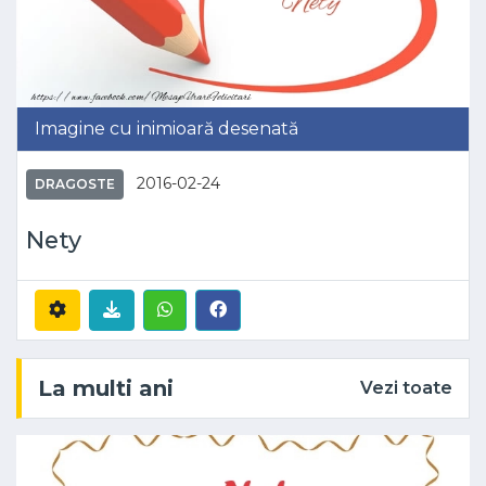
Imagine cu inimioară desenată
2016-02-24
DRAGOSTE
Nety
La multi ani
Vezi toate