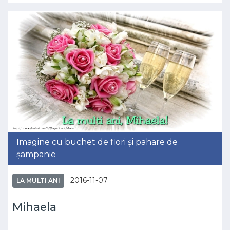
Imagine cu buchet de flori și pahare de
șampanie
2016-11-07
LA MULTI ANI
Mihaela