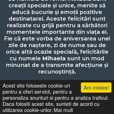
creații speciale și unice, menite să
aducă bucurie și emoții pozitive
destinatarei. Aceste felicitări sunt
realizate cu grijă pentru a sărbători
momentele importante din viața ei.
Fie că este vorba de aniversarea unei
zile de naștere, zi de nume sau de
orice altă ocazie specială, felicitările
cu numele
Mihaela
sunt un mod
minunat de a transmite afecțiune și
recunoștință.
Acest site foloseste cookie-uri
Am inteles!
pentru a oferi servicii, pentru a
Lista cu nume
Căutari
Zile Onomastice
personaliza anunturi si pentru a analiza traficul.
Confidentialitate
Gif-uri Animate
Daca folositi acest site, sunteti de acord cu
©
felicitaricunume.com
. All Rights Reserved.
utilizarea cookie-urilor.
Mai mult