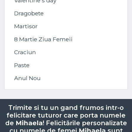
Valentine's day
Dragobete
Martisor
8 Martie Ziua Femeii
Craciun
Paste
Anul Nou
Trimite si tu un gand frumos intr-o
felicitare tuturor care porta numele
de
Mihaela
! Felicitările personalizate
cu numele de femei
Mihaela
sunt