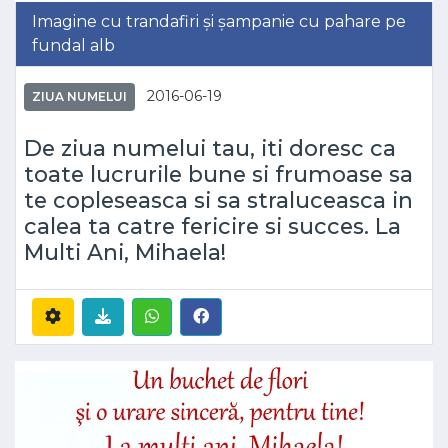
Imagine cu trandafiri și șampanie cu pahare pe
fundal alb
2016-06-19
ZIUA NUMELUI
De ziua numelui tau, iti doresc ca
toate lucrurile bune si frumoase sa
te copleseasca si sa straluceasca in
calea ta catre fericire si succes. La
Multi Ani, Mihaela!