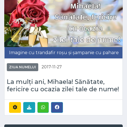
Imagine cu trandafir roșu și șampanie cu pahare
2017-11-27
ZIUA NUMELUI
La mulți ani, Mihaela! Sănătate,
fericire cu ocazia zilei tale de nume!