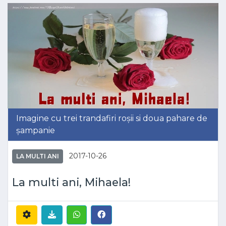
Imagine cu trei trandafiri roșii si doua pahare de
șampanie
2017-10-26
LA MULTI ANI
La multi ani, Mihaela!