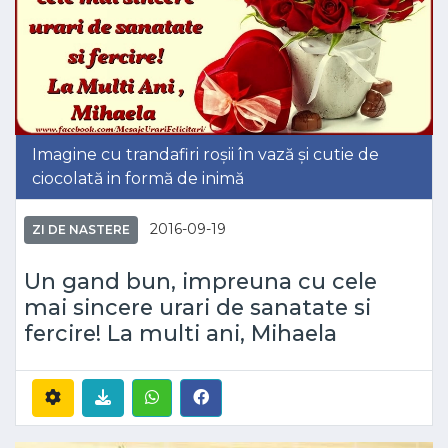
Imagine cu trandafiri roșii în vază și cutie de
ciocolată in formă de inimă
2016-09-19
ZI DE NASTERE
Un gand bun, impreuna cu cele
mai sincere urari de sanatate si
fercire! La multi ani, Mihaela