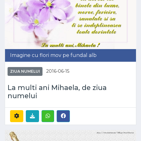
Imagine cu flori mov pe fundal alb
2016-06-15
ZIUA NUMELUI
La multi ani Mihaela, de ziua
numelui