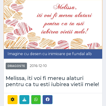
Imagine cu desen cu inimioare pe fundal alb
2016-12-10
DRAGOSTE
Melissa, iti voi fi mereu alaturi
pentru ca tu esti iubirea vietii mele!