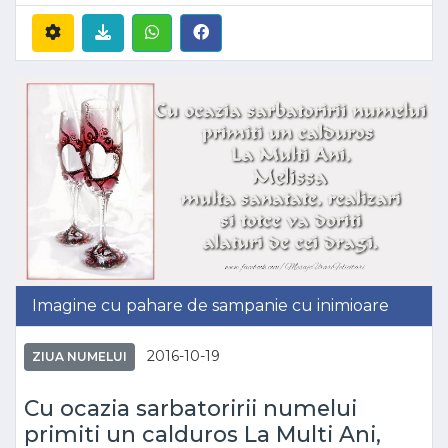
Imagine cu pahare de sampanie cu inimioare
2016-10-19
ZIUA NUMELUI
Cu ocazia sarbatoririi numelui
primiti un calduros La Multi Ani,