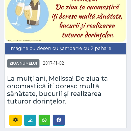
Imagine cu desen cu șampanie cu 2 pahare
2017-11-02
ZIUA NUMELUI
La mulți ani, Melissa! De ziua ta
onomastică iți doresc multă
sănătate, bucurii și realizarea
tuturor dorințelor.