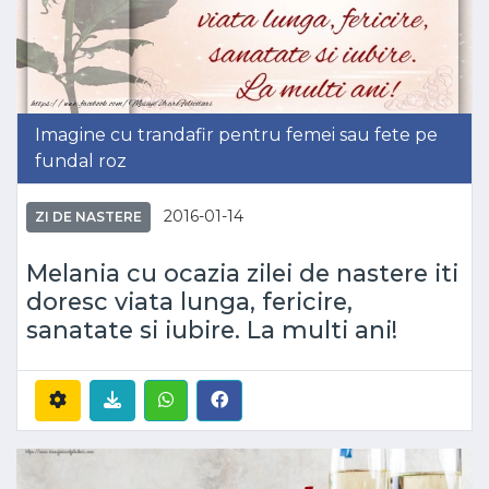
Imagine cu trandafir pentru femei sau fete pe
fundal roz
2016-01-14
ZI DE NASTERE
Melania cu ocazia zilei de nastere iti
doresc viata lunga, fericire,
sanatate si iubire. La multi ani!