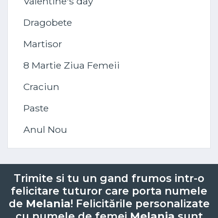
Valentine's day
Dragobete
Martisor
8 Martie Ziua Femeii
Craciun
Paste
Anul Nou
Trimite si tu un gand frumos intr-o
felicitare tuturor care porta numele
de
Melania
! Felicitările personalizate
cu numele de femei
Melania
sunt