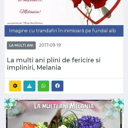
Imagine cu trandafiri în inimioară pe fundal alb
2017-09-19
LA MULTI ANI
La multi ani plini de fericire si
impliniri, Melania