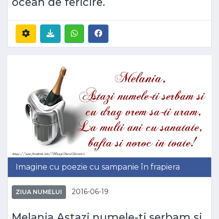
ocean de fericire.
Imagine cu poezie cu sampanie în frapiera
2016-06-19
ZIUA NUMELUI
Melania Astazi numele-ti serbam si