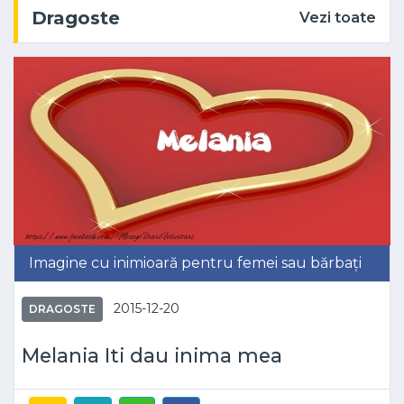
Dragoste
Vezi toate
Imagine cu inimioară pentru femei sau bărbați
2015-12-20
DRAGOSTE
Melania Iti dau inima mea