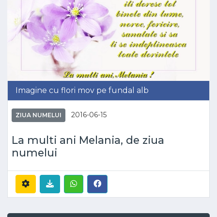
Imagine cu flori mov pe fundal alb
2016-06-15
ZIUA NUMELUI
La multi ani Melania, de ziua
numelui