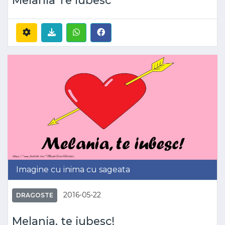
Imagine cu inima cu sageata
2016-05-22
DRAGOSTE
Melania, te iubesc!