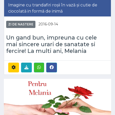
Imagine cu trandafiri roșii în vază și cutie de
ciocolată in formă de inimă
2016-09-14
ZI DE NASTERE
Un gand bun, impreuna cu cele
mai sincere urari de sanatate si
fercire! La multi ani, Melania