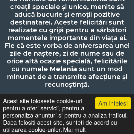
creații speciale și unice, menite să
aducă bucurie și emoții pozitive
destinatarei. Aceste felicitări sunt
realizate cu grijă pentru a sărbători
momentele importante din viața ei.
Fie că este vorba de aniversarea unei
zile de naștere, zi de nume sau de
orice altă ocazie specială, felicitările
cu numele
Melania
sunt un mod
minunat de a transmite afecțiune și
recunoștință.
Acest site foloseste cookie-uri
Am inteles!
pentru a oferi servicii, pentru a
Lista cu nume
Căutari
Zile Onomastice
personaliza anunturi si pentru a analiza traficul.
Confidentialitate
Gif-uri Animate
Daca folositi acest site, sunteti de acord cu
©
felicitaricunume.com
. All Rights Reserved.
utilizarea cookie-urilor.
Mai mult