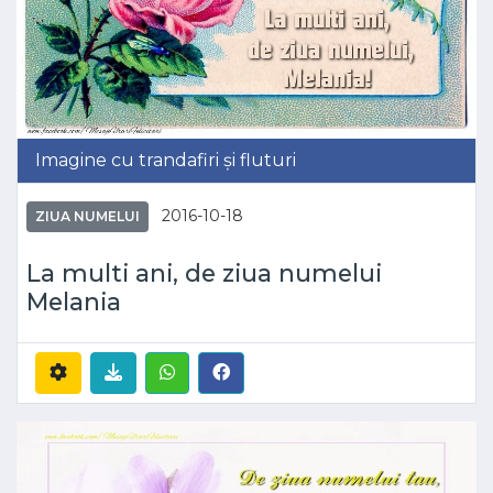
Imagine cu trandafiri și fluturi
2016-10-18
ZIUA NUMELUI
La multi ani, de ziua numelui
Melania