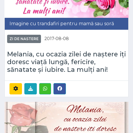
Imagine cu trandafiri pentru mamă sau soră
2017-08-08
ZI DE NASTERE
Melania, cu ocazia zilei de naștere iți
doresc viață lungă, fericire,
sănatate și iubire. La mulți ani!