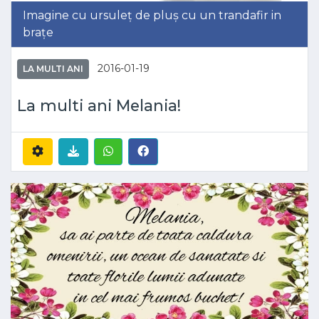
Imagine cu ursuleț de pluș cu un trandafir in
brațe
2016-01-19
LA MULTI ANI
La multi ani Melania!