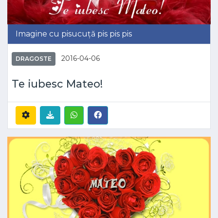
Imagine cu pisucuță pis pis pis
2016-04-06
DRAGOSTE
Te iubesc Mateo!