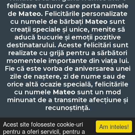
felicitare tuturor care porta numele
de
Mateo
. Felicitările personalizate
cu numele de bărbați
Mateo
sunt
creații speciale și unice, menite să
aducă bucurie și emoții pozitive
destinatarului. Aceste felicitări sunt
realizate cu grijă pentru a sărbători
momentele importante din viața lui.
Fie că este vorba de aniversarea unei
zile de naștere, zi de nume sau de
orice altă ocazie specială, felicitările
cu numele
Mateo
sunt un mod
minunat de a transmite afecțiune și
recunoștință.
Acest site foloseste cookie-uri
Am inteles!
pentru a oferi servicii, pentru a
Lista cu nume
Căutari
Zile Onomastice