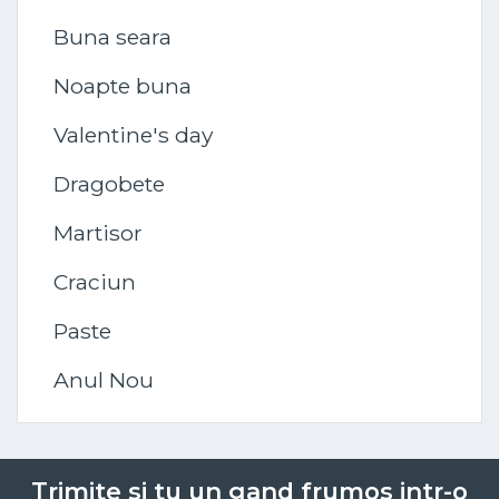
Buna seara
Noapte buna
Valentine's day
Dragobete
Martisor
Craciun
Paste
Anul Nou
Trimite si tu un gand frumos intr-o