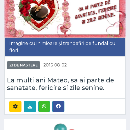
Imagine cu inimioare și trandafiri pe fundal cu
flori
2016-08-02
ZI DE NASTERE
La multi ani Mateo, sa ai parte de
sanatate, fericire si zile senine.