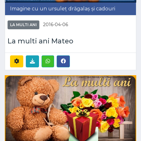
Imagine cu un ursuleț drăgalaș și cadouri
2016-04-06
LA MULTI ANI
La multi ani Mateo