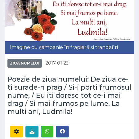
Imagine cu șampanie în frapieră și trandafiri
2017-01-23
ZIUA NUMELUI
Poezie de ziua numelui: De ziua ce-
ti surade-n prag / Si-i porti frumosul
nume, / Eu iti doresc tot ce-i mai
drag / Si mai frumos pe lume. La
multi ani, Ludmila!