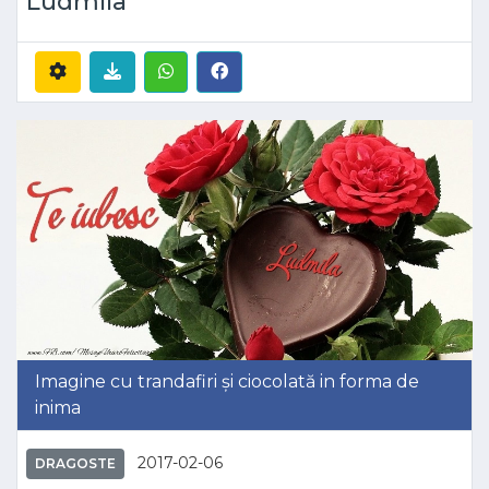
Ludmila
Imagine cu trandafiri și ciocolată in forma de
inima
2017-02-06
DRAGOSTE