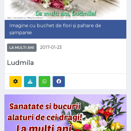
Imagine cu buchet de flori și pahare de
șampanie
2017-01-23
LA MULTI ANI
Ludmila