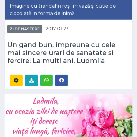
Imagine cu trandafiri roșii în vază și cutie de
ciocolată in formă de inimă
2017-01-23
ZI DE NASTERE
Un gand bun, impreuna cu cele
mai sincere urari de sanatate si
fercire! La multi ani, Ludmila