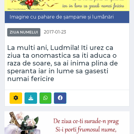
Imagine cu pahare de șampanie și lumânări
2017-01-23
ZIUA NUMELUI
La multi ani, Ludmila! Iti urez ca
ziua ta onomastica sa iti aduca o
raza de soare, sa ai inima plina de
speranta iar in lume sa gasesti
numai fericire