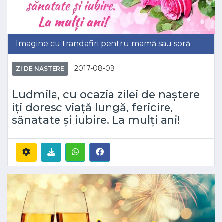
Imagine cu trandafiri pentru mamă sau soră
2017-08-08
ZI DE NASTERE
Ludmila, cu ocazia zilei de naștere
iți doresc viață lungă, fericire,
sănatate și iubire. La mulți ani!