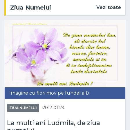
Ziua Numelui
Vezi toate
Imagine cu flori mov pe fundal alb
2017-01-23
ZIUA NUMELUI
La multi ani Ludmila, de ziua