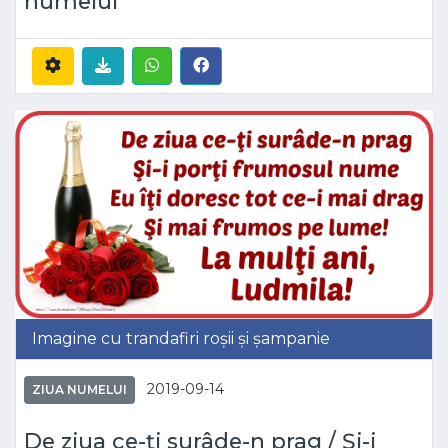
numelui
Imagine cu trandafiri roșii și șampanie
2019-09-14
ZIUA NUMELUI
De ziua ce-ţi surâde-n prag / Şi-i