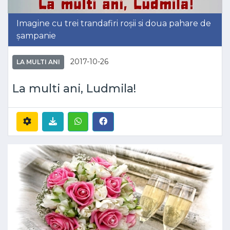
Imagine cu trei trandafiri roșii si doua pahare de
șampanie
2017-10-26
LA MULTI ANI
La multi ani, Ludmila!