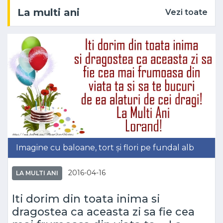
La multi ani
Vezi toate
Imagine cu baloane, tort și flori pe fundal alb
2016-04-16
LA MULTI ANI
Iti dorim din toata inima si
dragostea ca aceasta zi sa fie cea