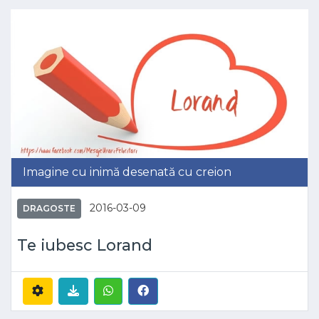
Imagine cu inimă desenată cu creion
2016-03-09
DRAGOSTE
Te iubesc Lorand