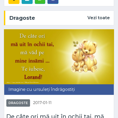
Dragoste
Vezi toate
Imagine cu ursuleți îndrăgostiți
2017-01-11
DRAGOSTE
De câte ori mă uit în ochii tai, mă