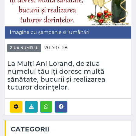
Imagine cu șampanie și lumânări
2017-01-28
ZIUA NUMELUI
La Mulți Ani Lorand, de ziua
numelui tău iți doresc multă
sănătate, bucurii și realizarea
tuturor dorințelor.
CATEGORII