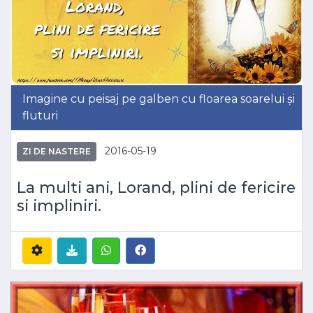
Imagine cu peisaj pe galben cu floarea soarelui și
fluturi
2016-05-19
ZI DE NASTERE
La multi ani, Lorand, plini de fericire
si impliniri.