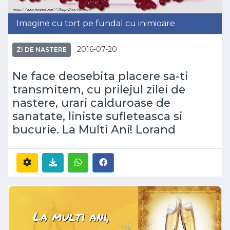
Imagine cu tort pe fundal cu inimioare
2016-07-20
ZI DE NASTERE
Ne face deosebita placere sa-ti
transmitem, cu prilejul zilei de
nastere, urari calduroase de
sanatate, liniste sufleteasca si
bucurie. La Multi Ani! Lorand