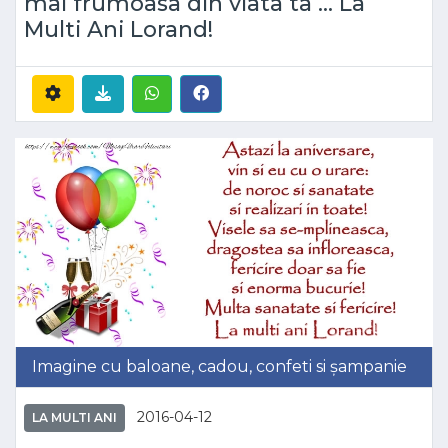
mai frumoasa din viata ta ... La
Multi Ani Lorand!
Imagine cu baloane, cadou, confeti si șampanie
2016-04-12
LA MULTI ANI