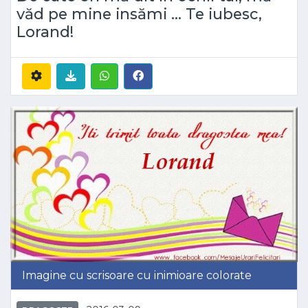
văd pe mine insămi ... Te iubesc,
Lorand!
Imagine cu scrisoare cu inimioare colorate