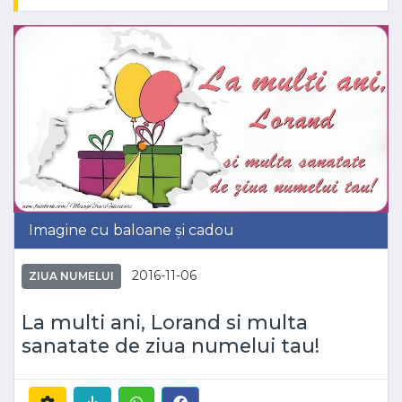
Imagine cu baloane și cadou
2016-11-06
ZIUA NUMELUI
La multi ani, Lorand si multa
sanatate de ziua numelui tau!