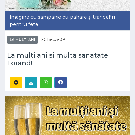
Imagine cu șampanie cu pahare și trandafiri
pentru fete
2016-03-09
LA MULTI ANI
La multi ani si multa sanatate
Lorand!