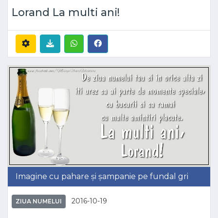
Lorand La multi ani!
Imagine cu pahare și șampanie pe fundal gri
2016-10-19
ZIUA NUMELUI