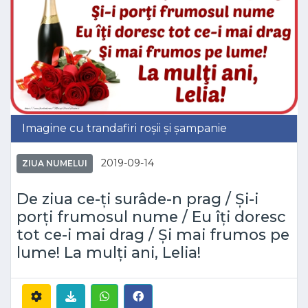
Imagine cu trandafiri roșii și șampanie
2019-09-14
ZIUA NUMELUI
De ziua ce-ţi surâde-n prag / Şi-i
porţi frumosul nume / Eu îţi doresc
tot ce-i mai drag / Şi mai frumos pe
lume! La mulţi ani, Lelia!