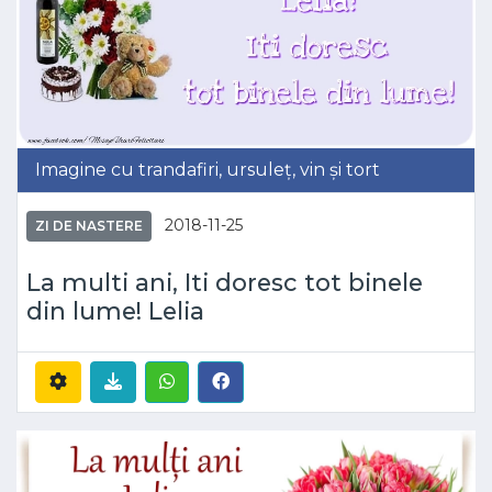
Imagine cu trandafiri, ursuleț, vin și tort
2018-11-25
ZI DE NASTERE
La multi ani, Iti doresc tot binele
din lume! Lelia