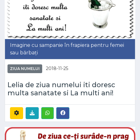
Imagine cu sampanie în frapiera pentru femei
sau bărbați
2018-11-25
ZIUA NUMELUI
Lelia de ziua numelui iti doresc
multa sanatate si La multi ani!