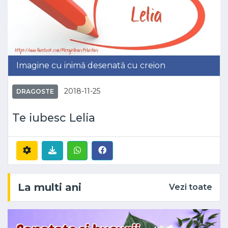
Imagine cu inimă desenată cu creion
2018-11-25
DRAGOSTE
Te iubesc Lelia
La multi ani
Vezi toate