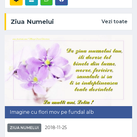
Ziua Numelui
Vezi toate
Imagine cu flori mov pe fundal alb
2018-11-25
ZIUA NUMELUI