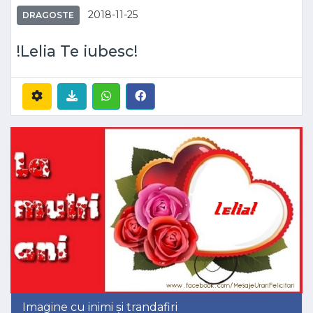
2018-11-25
DRAGOSTE
!Lelia Te iubesc!
Imagine cu inimi și trandafiri