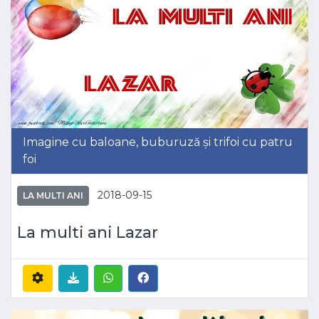
Imagine cu baloane, buburuză și trifoi cu patru
foi
2018-09-15
LA MULTI ANI
La multi ani Lazar