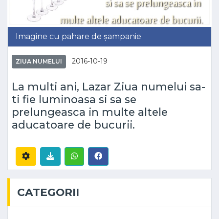
Imagine cu pahare de șampanie
2016-10-19
ZIUA NUMELUI
La multi ani, Lazar Ziua numelui sa-
ti fie luminoasa si sa se
prelungeasca in multe altele
aducatoare de bucurii.
CATEGORII