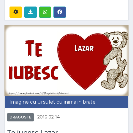
Imagine cu ursulet cu inima in brate
2016-02-14
DRAGOSTE
Te iubesc Lazar