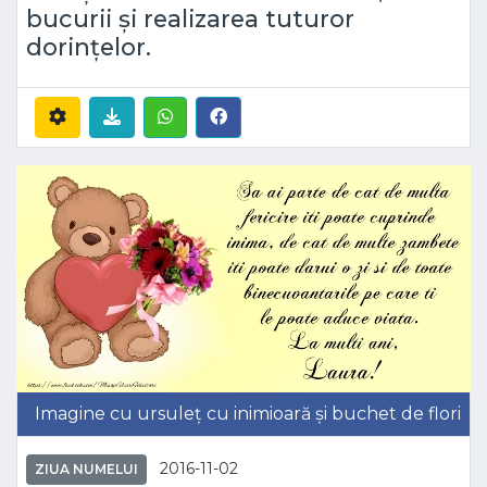
bucurii și realizarea tuturor
dorințelor.
Imagine cu ursuleț cu inimioară și buchet de flori
2016-11-02
ZIUA NUMELUI