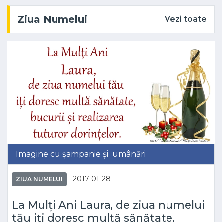
Ziua Numelui
Vezi toate
Imagine cu șampanie și lumânări
2017-01-28
ZIUA NUMELUI
La Mulți Ani Laura, de ziua numelui
tău iți doresc multă sănătate,