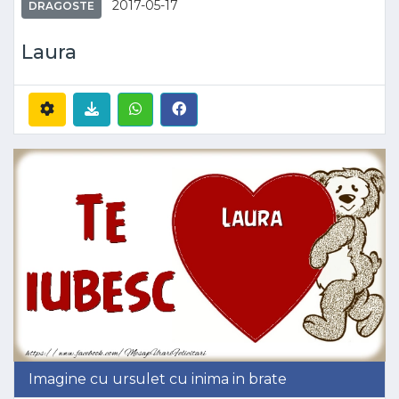
2017-05-17
DRAGOSTE
Laura
Imagine cu ursulet cu inima in brate