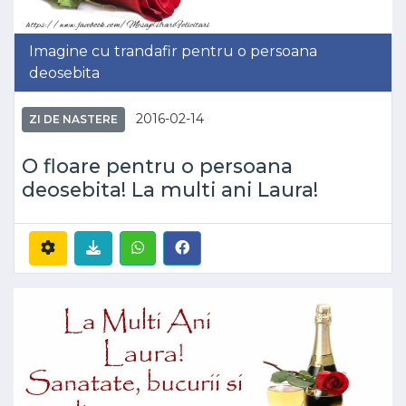
Imagine cu trandafir pentru o persoana
deosebita
2016-02-14
ZI DE NASTERE
O floare pentru o persoana
deosebita! La multi ani Laura!