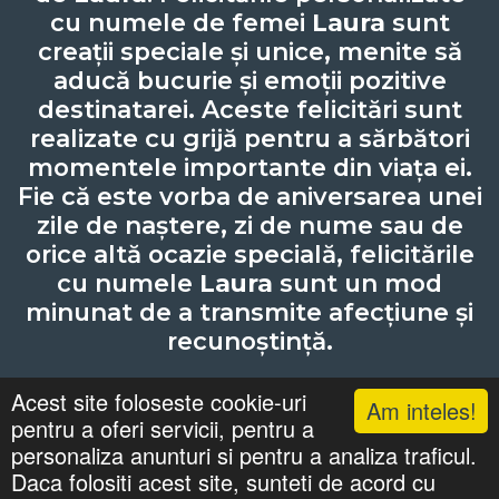
cu numele de femei
Laura
sunt
creații speciale și unice, menite să
aducă bucurie și emoții pozitive
destinatarei. Aceste felicitări sunt
realizate cu grijă pentru a sărbători
momentele importante din viața ei.
Fie că este vorba de aniversarea unei
zile de naștere, zi de nume sau de
orice altă ocazie specială, felicitările
cu numele
Laura
sunt un mod
minunat de a transmite afecțiune și
recunoștință.
Acest site foloseste cookie-uri
Am inteles!
pentru a oferi servicii, pentru a
Lista cu nume
Căutari
Zile Onomastice
personaliza anunturi si pentru a analiza traficul.
Confidentialitate
Gif-uri Animate
Daca folositi acest site, sunteti de acord cu
©
felicitaricunume.com
. All Rights Reserved.