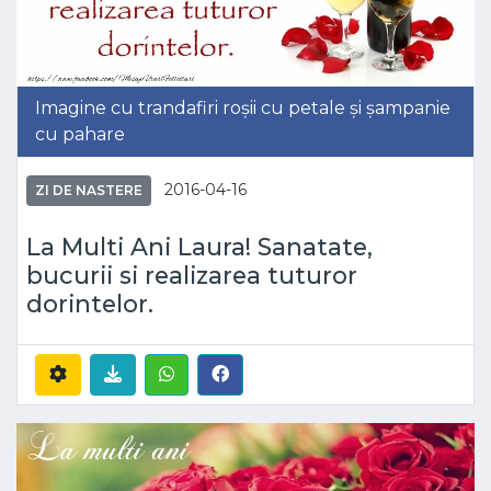
Imagine cu trandafiri roșii cu petale și șampanie
cu pahare
2016-04-16
ZI DE NASTERE
La Multi Ani Laura! Sanatate,
bucurii si realizarea tuturor
dorintelor.