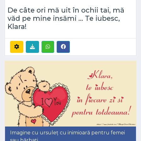
De câte ori mă uit în ochii tai, mă
văd pe mine insămi ... Te iubesc,
Klara!
Imagine cu ursuleț cu inimioară pentru femei
sau bărbați