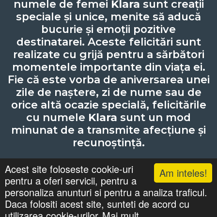
numele de femei
Klara
sunt creații
speciale și unice, menite să aducă
bucurie și emoții pozitive
destinatarei. Aceste felicitări sunt
realizate cu grijă pentru a sărbători
momentele importante din viața ei.
Fie că este vorba de aniversarea unei
zile de naștere, zi de nume sau de
orice altă ocazie specială, felicitările
cu numele
Klara
sunt un mod
minunat de a transmite afecțiune și
recunoștință.
Acest site foloseste cookie-uri
Am inteles!
pentru a oferi servicii, pentru a
Lista cu nume
Căutari
Zile Onomastice
personaliza anunturi si pentru a analiza traficul.
Confidentialitate
Gif-uri Animate
Daca folositi acest site, sunteti de acord cu
©
felicitaricunume.com
. All Rights Reserved.
utilizarea cookie-urilor.
Mai mult