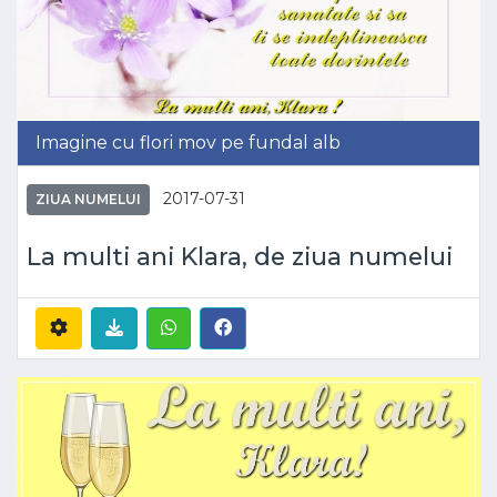
Imagine cu flori mov pe fundal alb
2017-07-31
ZIUA NUMELUI
La multi ani Klara, de ziua numelui