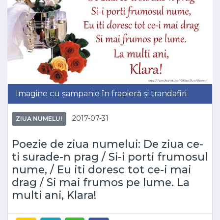
Imagine cu șampanie în frapieră și trandafiri
2017-07-31
ZIUA NUMELUI
Poezie de ziua numelui: De ziua ce-
ti surade-n prag / Si-i porti frumosul
nume, / Eu iti doresc tot ce-i mai
drag / Si mai frumos pe lume. La
multi ani, Klara!