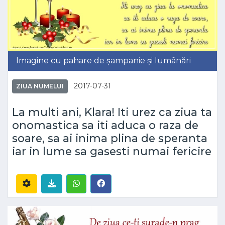
Imagine cu pahare de șampanie și lumânări
2017-07-31
ZIUA NUMELUI
La multi ani, Klara! Iti urez ca ziua ta
onomastica sa iti aduca o raza de
soare, sa ai inima plina de speranta
iar in lume sa gasesti numai fericire