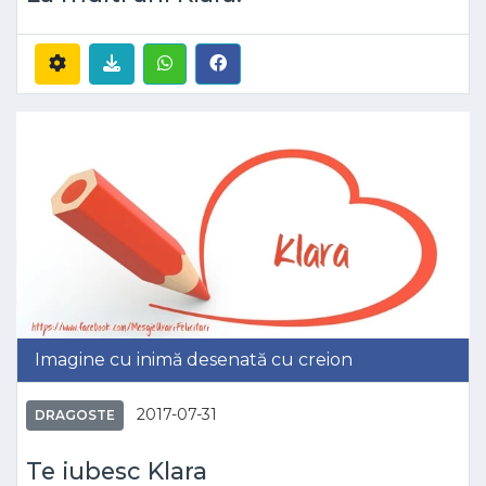
Imagine cu inimă desenată cu creion
2017-07-31
DRAGOSTE
Te iubesc Klara