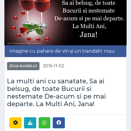
Imagine cu pahare de vin și un trandafir roșu
2016-11-02
ZIUA NUMELUI
La multi ani cu sanatate, Sa ai
belsug, de toate Bucurii si
nestemate De-acum si pe mai
departe. La Multi Ani, Jana!