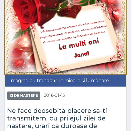
Imagine cu trandafir, inimioare și lumânare
2016-01-15
ZI DE NASTERE
Ne face deosebita placere sa-ti
transmitem, cu prilejul zilei de
nastere, urari calduroase de