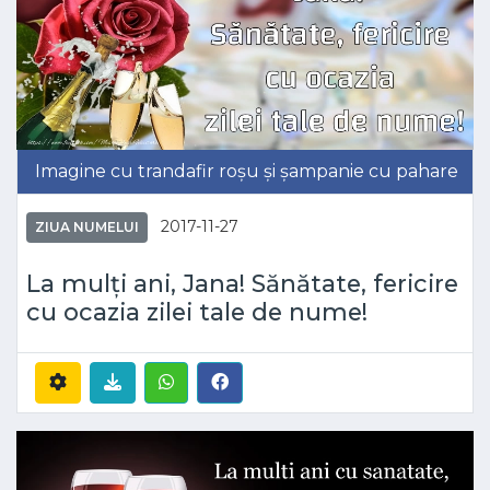
Imagine cu trandafir roșu și șampanie cu pahare
2017-11-27
ZIUA NUMELUI
La mulți ani, Jana! Sănătate, fericire
cu ocazia zilei tale de nume!