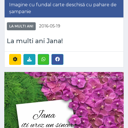
Imagine cu fundal carte deschisă cu pahare de
șampanie
2016-05-19
LA MULTI ANI
La multi ani Jana!