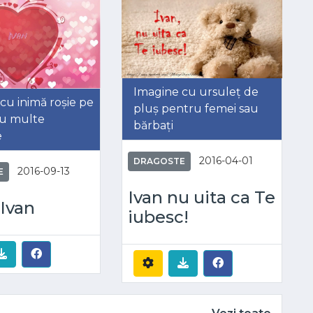
Imagine cu ursuleț de
cu inimă roșie pe
pluș pentru femei sau
cu multe
bărbați
e
2016-04-01
DRAGOSTE
2016-09-13
E
Ivan nu uita ca Te
Ivan
iubesc!