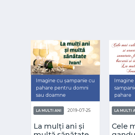
Imagine cu șampanie cu
Imagine
pahare pentru domni
sampanie 
sau doamne
pahare
2019-07-25
LA MULTI ANI
LA MULTI 
La mulți ani și
Cele m
multă sănătate
gandur