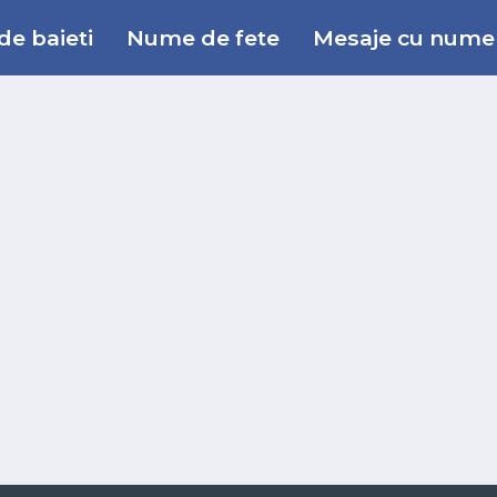
e baieti
Nume de fete
Mesaje cu nume