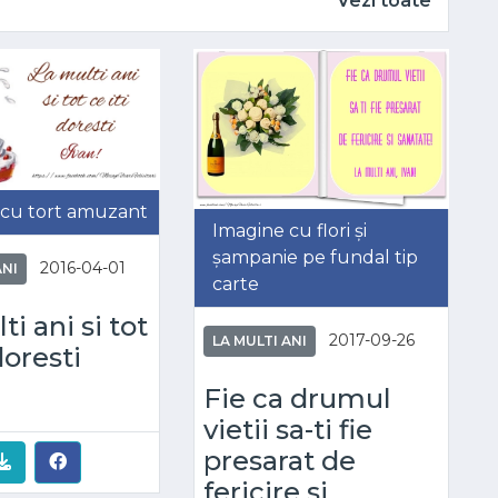
Vezi toate
 cu tort amuzant
Imagine cu flori și
șampanie pe fundal tip
2016-04-01
ANI
carte
ti ani si tot
2017-09-26
LA MULTI ANI
doresti
Fie ca drumul
vietii sa-ti fie
presarat de
fericire si