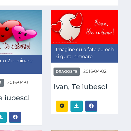
Imagine cu o față cu ochi
și gura inimoare
cu 2 inimioare
2016-04-02
DRAGOSTE
2016-04-01
E
Ivan, Te iubesc!
te iubesc!