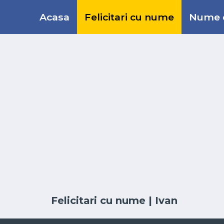
Acasa
Felicitari cu nume
Nume d
Felicitari cu nume
| Ivan