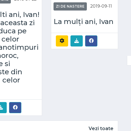
2019-09-11
ZI DE NASTERE
ti ani, Ivan!
La mulți ani, Ivan
 aceasta zi
aduca pe
 celor
 anotimpuri
oroc,
e si
te din
 celor
Vezi toate