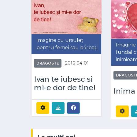
Imagine cu ursuleț
Imagine 
pentru femei sau bărbați
fundal 
inimioar
2016-04-01
DRAGOSTE
DRAGOST
Ivan te iubesc si
mi-e dor de tine!
Inima 