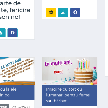
parte de
te, fericire
 senine!
cu lalele
Imagine cu tort cu
in bol
lumanari pentru femei
sau bărbați
2016-07-22
TERE