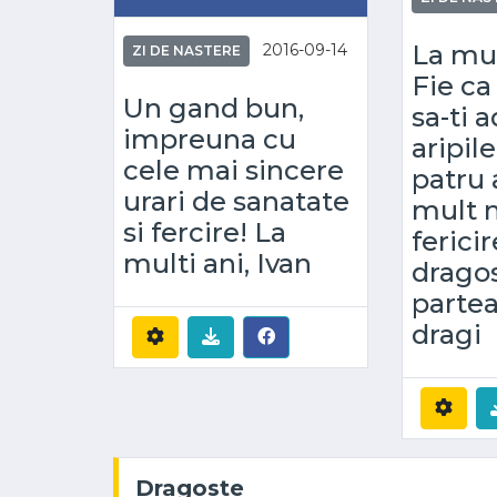
La mul
2016-09-14
ZI DE NASTERE
Fie ca
Un gand bun,
sa-ti 
impreuna cu
aripile
cele mai sincere
patru
urari de sanatate
mult n
si fercire! La
fericir
multi ani, Ivan
dragos
partea
dragi
Dragoste