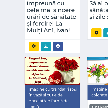
împreună cu
Să ai 
cele mai sincere
sănăta
urări de sănătate
și zile
și fercire! La
Mulți Ani, Ivan!
Imagine cu trandafiri roșii
Imagine 
în vază și cutie de
colorate 
ciocolată in formă de
inimă
ZI DE NAS