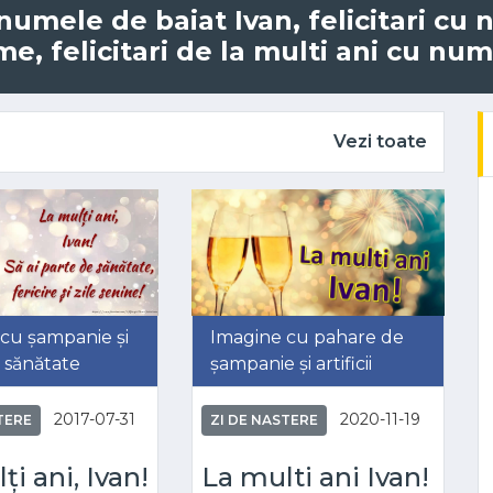
u numele de baiat Ivan, felicitari cu
e, felicitari de la multi ani cu nume
Vezi toate
cu șampanie și
Imagine cu pahare de
 sănătate
șampanie și artificii
2017-07-31
2020-11-19
TERE
ZI DE NASTERE
ți ani, Ivan!
La multi ani Ivan!