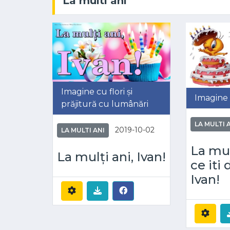
La multi ani
Imagine cu flori și
Imagine
prăjitură cu lumânări
LA MULTI 
2019-10-02
LA MULTI ANI
La mul
La mulți ani, Ivan!
ce iti 
Ivan!