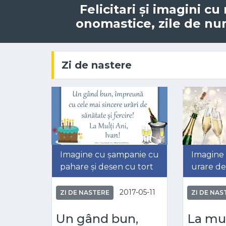
Felicitari și imagini c
onomastice, zile de num
Zi de nastere
Imagine cu șampanie cu
Imagine 
pahare și desen cu tort
urare de
2017-05-11
ZI DE NASTERE
ZI DE NAS
Un gând bun,
La mul