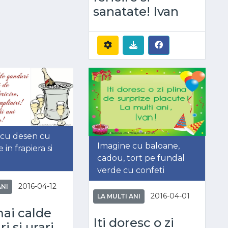
sanatate! Ivan
 cu desen cu
Imagine cu baloane,
in frapiera si
cadou, tort pe fundal
verde cu confeti
2016-04-12
ANI
2016-04-01
LA MULTI ANI
ai calde
Iti doresc o zi
i si urari