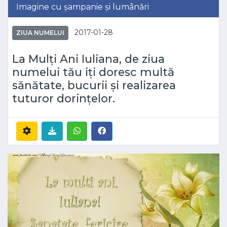
Imagine cu șampanie și lumânări
2017-01-28
ZIUA NUMELUI
La Mulți Ani Iuliana, de ziua
numelui tău iți doresc multă
sănătate, bucurii și realizarea
tuturor dorințelor.