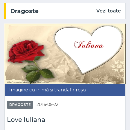
Dragoste
Vezi toate
Imagine cu inimă și trandafir roșu
2016-05-22
DRAGOSTE
Love Iuliana