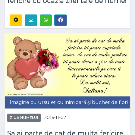
fericire cu ocazia zilei tale de nume!
Imagine cu ursuleț cu inimioară și buchet de flori
2016-11-02
ZIUA NUMELUI
Sa ai parte de cat de multa fericire