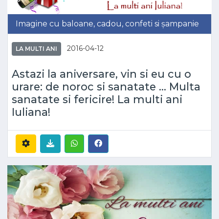
Imagine cu baloane, cadou, confeti si șampanie
2016-04-12
LA MULTI ANI
Astazi la aniversare, vin si eu cu o
urare: de noroc si sanatate ... Multa
sanatate si fericire! La multi ani
Iuliana!