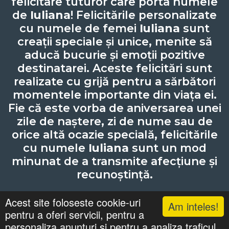
felicitare tuturor care porta numele
de
Iuliana
! Felicitările personalizate
cu numele de femei
Iuliana
sunt
creații speciale și unice, menite să
aducă bucurie și emoții pozitive
destinatarei. Aceste felicitări sunt
realizate cu grijă pentru a sărbători
momentele importante din viața ei.
Fie că este vorba de aniversarea unei
zile de naștere, zi de nume sau de
orice altă ocazie specială, felicitările
cu numele
Iuliana
sunt un mod
minunat de a transmite afecțiune și
recunoștință.
Acest site foloseste cookie-uri
Am inteles!
pentru a oferi servicii, pentru a
Lista cu nume
Căutari
Zile Onomastice
personaliza anunturi si pentru a analiza traficul.