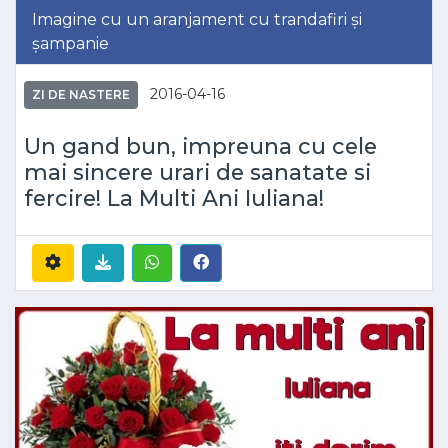
Imagine cu un aranjament cu trandafiri și
șampanie
2016-04-16
ZI DE NASTERE
Un gand bun, impreuna cu cele
mai sincere urari de sanatate si
fercire! La Multi Ani Iuliana!