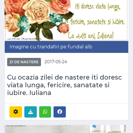
Imagine cu trandafiri pe fundal alb
2017-05-24
ZI DE NASTERE
Cu ocazia zilei de nastere iti doresc
viata lunga, fericire, sanatate si
iubire. Iuliana