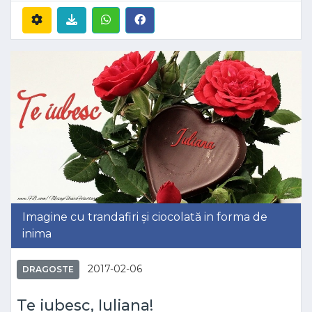
Imagine cu trandafiri și ciocolată in forma de
inima
2017-02-06
DRAGOSTE
Te iubesc, Iuliana!