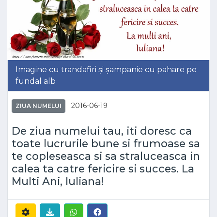
Imagine cu trandafiri și șampanie cu pahare pe
fundal alb
2016-06-19
ZIUA NUMELUI
De ziua numelui tau, iti doresc ca
toate lucrurile bune si frumoase sa
te copleseasca si sa straluceasca in
calea ta catre fericire si succes. La
Multi Ani, Iuliana!