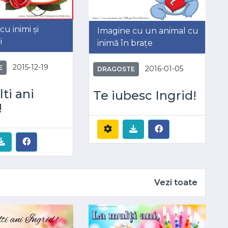
u inimi și
Imagine cu un animal cu
i
inimă în brațe
2015-12-19
E
2016-01-05
DRAGOSTE
ti ani
Te iubesc Ingrid!
!
Vezi toate