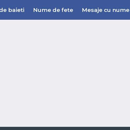
e baieti
Nume de fete
Mesaje cu nume