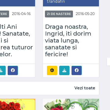
trandafiri
2016-04-16
2016-05-20
TERE
ZI DE NASTERE
ti Ani
Draga noastra,
! Sanatate,
Ingrid, iti dorim
i si
viata lunga,
area tuturor
sanatate si
elor.
fericire!
Vezi toate