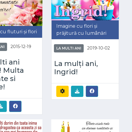
Imagine cu flori și
u fluturi și flori
prăjitură cu lumânări
2015-12-19
ANI
2019-10-02
LA MULTI ANI
ti ani
La mulți ani,
! Multa
Ingrid!
te si
e!