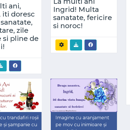
La multi ani
ti ani,
Ingrid! Multa
 iti doresc
sanatate, fericire
sanatate,
si noroc!
are, zile
 si pline de
i!
u trandafiri roșii
Imagine cu aranjament
e și șampanie cu
pe mov cu inimioare și