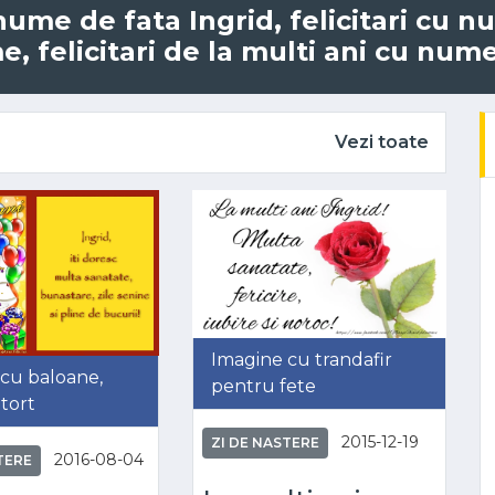
 nume de fata Ingrid, felicitari cu 
, felicitari de la multi ani cu numel
Vezi toate
Imagine cu trandafir
cu baloane,
pentru fete
 tort
2015-12-19
ZI DE NASTERE
2016-08-04
TERE