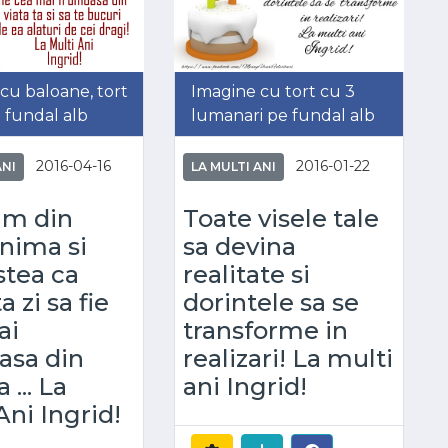
cu baloane, tort
Imagine cu tort cu 3
pe fundal alb
lumanari pe fundal alb
2016-04-16
2016-01-22
ANI
LA MULTI ANI
rim din
Toate visele tale
inima si
sa devina
stea ca
realitate si
 zi sa fie
dorintele sa se
ai
transforme in
asa din
realizari! La multi
 ... La
ani Ingrid!
Ani Ingrid!