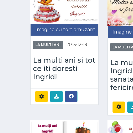
Imagine cu tort amuzant
Imagine c
2015-12-19
LA MULTI ANI
LA MULTI 
La multi ani si tot
La mul
ce iti doresti
Ingrid
Ingrid!
sanata
fericir