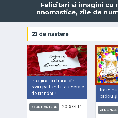
Felicitari și imagini cu
onomastice, zile de nume
Zi de nastere
Imagine cu trandafir
roșu pe fundal cu petale
Imagine 
de trandafir
cadou și
2016-01-14
ZI DE NASTERE
ZI DE NAS