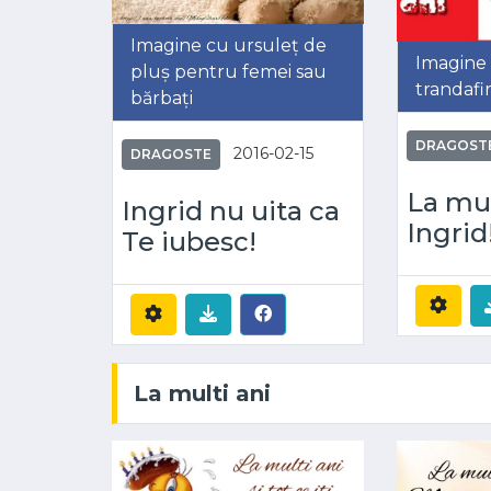
Imagine cu ursuleț de
Imagine c
pluș pentru femei sau
trandafir
bărbați
DRAGOST
2016-02-15
DRAGOSTE
La mul
Ingrid nu uita ca
Ingrid
Te iubesc!
La multi ani