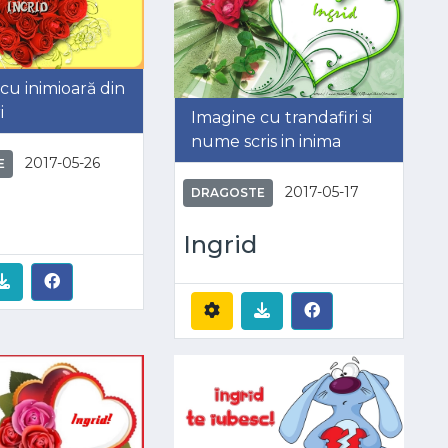
cu inimioară din
i
Imagine cu trandafiri si
nume scris in inima
2017-05-26
E
2017-05-17
DRAGOSTE
Ingrid