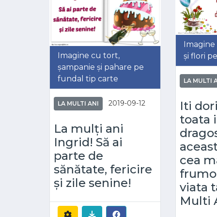
Imagine 
Imagine cu tort,
și flori 
șampanie și pahare pe
fundal tip carte
LA MULTI 
2019-09-12
Iti do
LA MULTI ANI
toata 
La mulți ani
drago
Ingrid! Să ai
aceasta
parte de
cea m
sănătate, fericire
frumo
și zile senine!
viata ta
Multi 