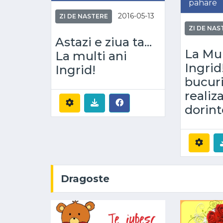
pahare
2016-05-13
ZI DE NASTERE
ZI DE NAS
Astazi e ziua ta...
La Mul
La multi ani
Ingrid
Ingrid!
bucuri
realiz
dorint
Dragoste