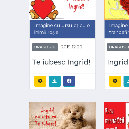
Imagine cu ursuleț cu o
Imagine 
inimă roșie
trandafir
2015-12-20
DRAGOSTE
DRAGOST
Te iubesc Ingrid!
Ingrid