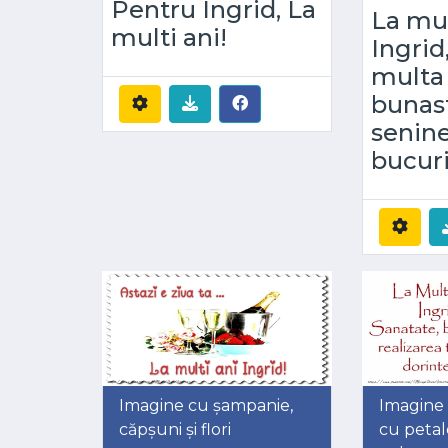
Pentru Ingrid, La
La mul
multi ani!
Ingrid,
multa 
bunast
senine
bucuri
Imagine cu șampanie,
Imagine c
căpșuni și flori
cu petal