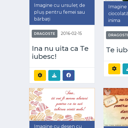
Imagine cu ursuleț de
Imagine c
pluș pentru femei sau
ciocolat
bărbați
inima
2016-02-15
DRAGOSTE
DRAGOST
Ina nu uita ca Te
Te iub
iubesc!
Imagine cu desen cu