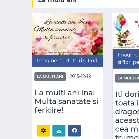
Imagine 
Imagine cu fluturi și flori
și flori 
2015-12-19
LA MULTI ANI
LA MULTI 
La multi ani Ina!
Iti do
Multa sanatate si
toata 
fericire!
drago
aceasta
cea m
frumo