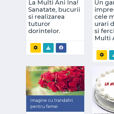
La Multi Ani Ina!
Un ga
Sanatate, bucurii
impre
si realizarea
cele m
tuturor
urari 
dorintelor.
si ferc
Multi 
Imagine cu trandafiri
pentru femei