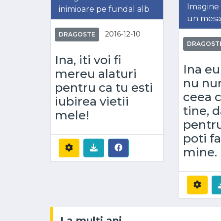
Imagine 
inimioare pe fundal alb
un mesa
2016-12-10
DRAGOSTE
DRAGOST
Ina, iti voi fi
Ina eu
mereu alaturi
nu nu
pentru ca tu esti
ceea c
iubirea vietii
tine, d
mele!
pentr
poti f
mine.
La multi ani