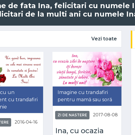
me de fata Ina, felicitari cu numele
icitari de la multi ani cu numele In
Vezi toate
 cu un
Imagine cu trandafiri
nt cu trandafiri
pentru mamă sau soră
nie
2017-08-08
ZI DE NASTERE
2016-04-16
TERE
Ina, cu ocazia