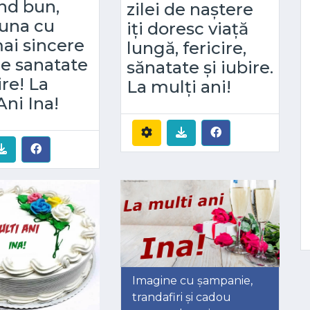
nd bun,
zilei de naștere
una cu
iți doresc viață
ai sincere
lungă, fericire,
de sanatate
sănatate și iubire.
ire! La
La mulți ani!
Ani Ina!
Imagine cu șampanie,
trandafiri și cadou