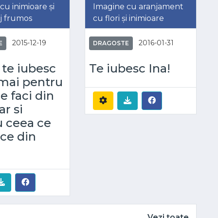
cu inimioare și
Imagine cu aranjament
j frumos
cu flori și inimioare
2015-12-19
2016-01-31
E
DRAGOSTE
 te iubesc
Te iubesc Ina!
mai pentru
e faci din
ar si
u ceea ce
ace din
Vezi toate