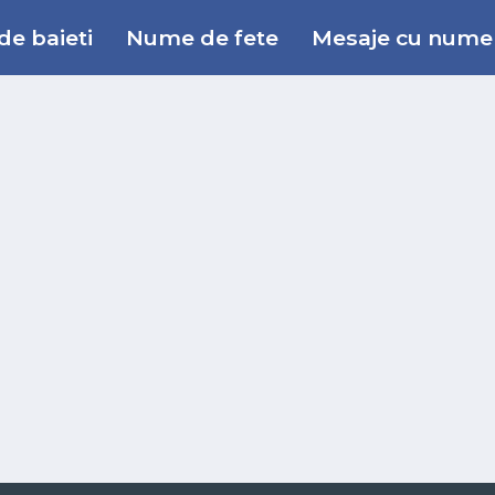
e baieti
Nume de fete
Mesaje cu nume