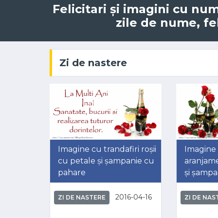
Felicitari și imagini cu nu
zile de nume, fel
Zi de nastere
Imagine cu trandafiri roșii
Imagine
cu petale și șampanie cu
aranjame
pahare
și șampa
2016-04-16
ZI DE NASTERE
ZI DE NAS