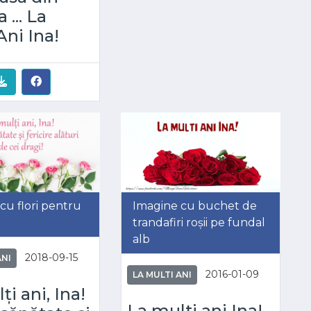
 ... La
Ani Ina!
cu flori pentru
Imagine cu buchet de
trandafiri roșii pe fundal
alb
2018-09-15
ANI
2016-01-09
LA MULTI ANI
ți ani, Ina!
La multi ani Ina!