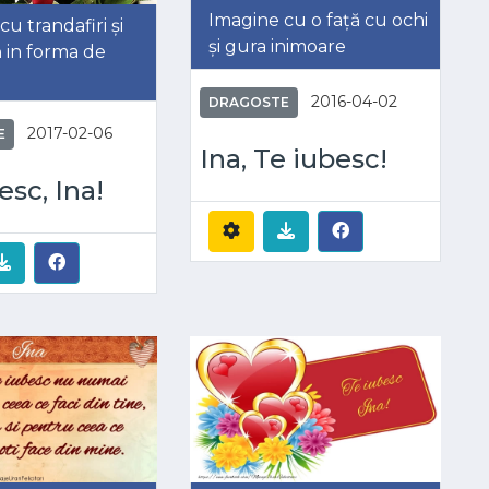
Imagine cu o față cu ochi
u trandafiri și
și gura inimoare
ă in forma de
2016-04-02
DRAGOSTE
2017-02-06
E
Ina, Te iubesc!
esc, Ina!