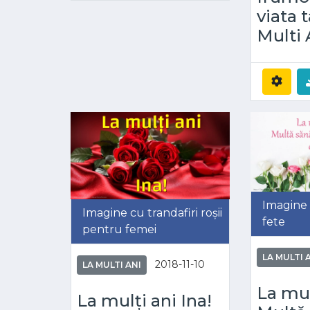
viata ta
Multi 
Imagine 
Imagine cu trandafiri roșii
fete
pentru femei
LA MULTI 
2018-11-10
LA MULTI ANI
La mul
La mulți ani Ina!