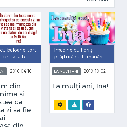
cu baloane, tort
Imagine cu flori și
pe fundal alb
prăjitură cu lumânări
2016-04-16
2019-10-02
ANI
LA MULTI ANI
rim din
La mulți ani, Ina!
inima si
stea ca
 zi sa fie
ai
asa din