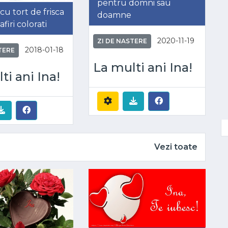
pentru domni sau
cu tort de frisca
doamne
firi colorati
2020-11-19
ZI DE NASTERE
2018-01-18
TERE
La multi ani Ina!
ti ani Ina!
Vezi toate