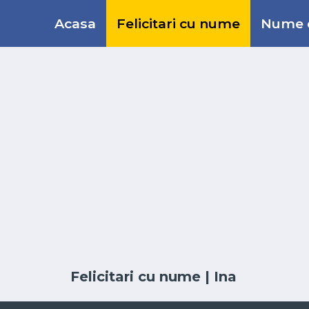
Acasa
Felicitari cu nume
Nume d
Felicitari cu nume
| Ina