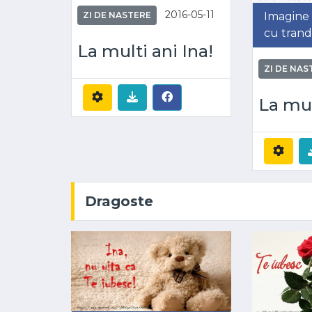
2016-05-11
Imagine 
ZI DE NASTERE
cu tranda
La multi ani Ina!
ZI DE NAS
La mul
Dragoste