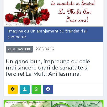
Imagine cu un aranjament cu trandafiri și
șampanie
2016-04-16
ZI DE NASTERE
Un gand bun, impreuna cu cele
mai sincere urari de sanatate si
fercire! La Multi Ani Iasmina!