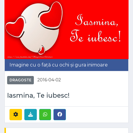
Imagine cu o față cu ochi și gura inimoare
2016-04-02
DRAGOSTE
Iasmina, Te iubesc!