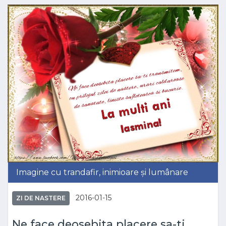
Imagine cu trandafir, inimioare și lumânare
2016-01-15
ZI DE NASTERE
Ne face deosebita placere sa-ti