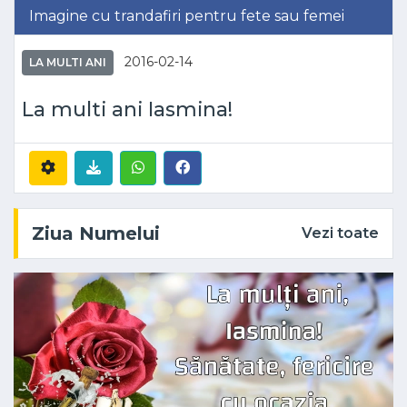
Imagine cu trandafiri pentru fete sau femei
2016-02-14
LA MULTI ANI
La multi ani Iasmina!
Ziua Numelui
Vezi toate