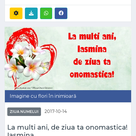
Imagine cu flori în inimioară
2017-10-14
ZIUA NUMELUI
La multi ani, de ziua ta onomastica!
Iasmina