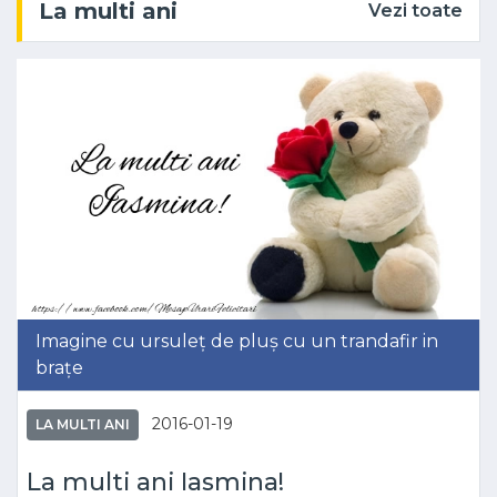
La multi ani
Vezi toate
Imagine cu ursuleț de pluș cu un trandafir in
brațe
2016-01-19
LA MULTI ANI
La multi ani Iasmina!