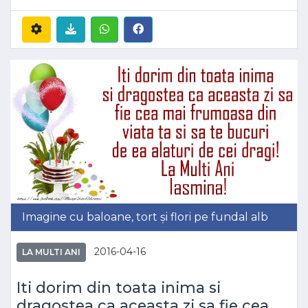
Imagine cu baloane, tort și flori pe fundal alb
2016-04-16
LA MULTI ANI
Iti dorim din toata inima si
dragostea ca aceasta zi sa fie cea