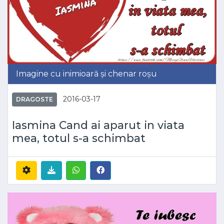
Imagine cu inimioară și chenar roșu
2016-03-17
DRAGOSTE
Iasmina Cand ai aparut in viata
mea, totul s-a schimbat