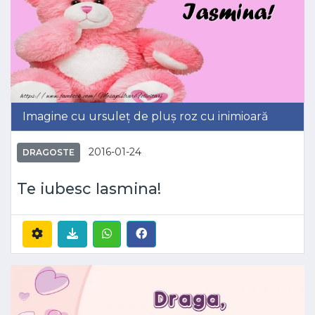
Imagine cu ursuleț de pluș roz cu inimioară
2016-01-24
DRAGOSTE
Te iubesc Iasmina!