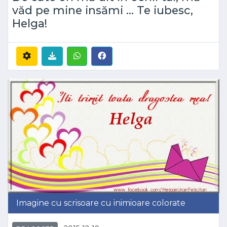
văd pe mine insămi ... Te iubesc,
Helga!
Imagine cu scrisoare cu inimioare colorate