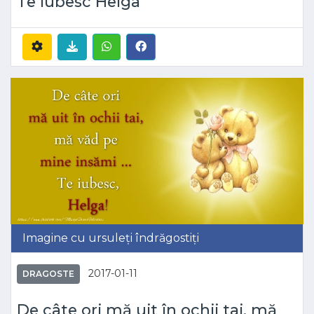
Te iubesc Helga
Imagine cu ursuleți îndrăgostiți
2017-01-11
DRAGOSTE
De câte ori mă uit în ochii tai, mă