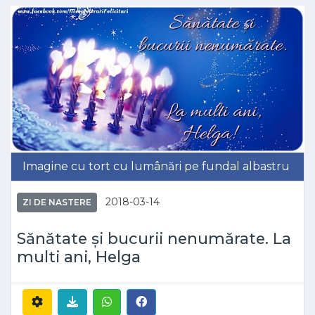
Imagine cu tort cu lumânări pe fundal albastru
2018-03-14
ZI DE NASTERE
Sănătate şi bucurii nenumărate. La
multi ani, Helga