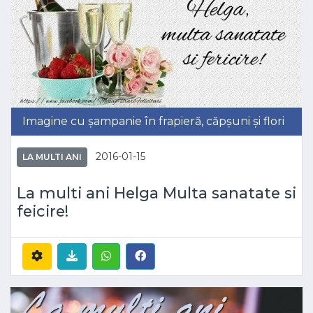
Imagine cu șampanie în frapieră, căpșuni și flori
2016-01-15
LA MULTI ANI
La multi ani Helga Multa sanatate si
feicire!