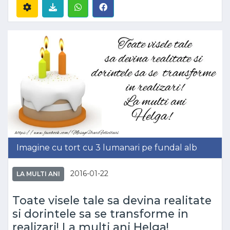
Imagine cu tort cu 3 lumanari pe fundal alb
2016-01-22
LA MULTI ANI
Toate visele tale sa devina realitate
si dorintele sa se transforme in
realizari! La multi ani Helga!