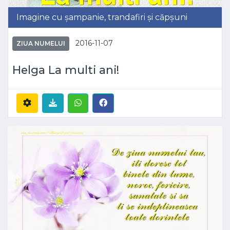
Imagine cu șampanie, trandafiri și căpșuni
2016-11-07
ZIUA NUMELUI
Helga La multi ani!