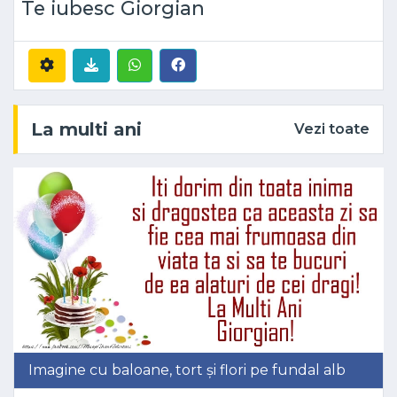
Te iubesc Giorgian
La multi ani
Vezi toate
Imagine cu baloane, tort și flori pe fundal alb