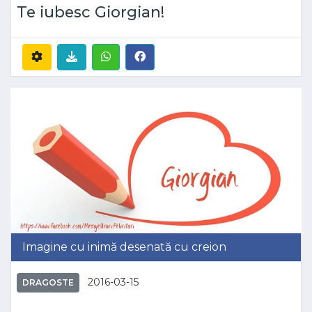
Te iubesc Giorgian!
Imagine cu inimă desenată cu creion
2016-03-15
DRAGOSTE