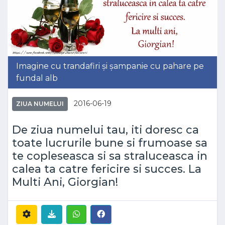
Imagine cu trandafiri și șampanie cu pahare pe
fundal alb
2016-06-19
ZIUA NUMELUI
De ziua numelui tau, iti doresc ca
toate lucrurile bune si frumoase sa
te copleseasca si sa straluceasca in
calea ta catre fericire si succes. La
Multi Ani, Giorgian!