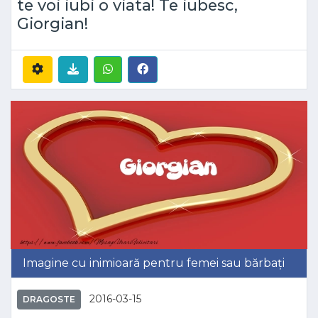
te voi iubi o viata! Te iubesc,
Giorgian!
Imagine cu inimioară pentru femei sau bărbați
2016-03-15
DRAGOSTE