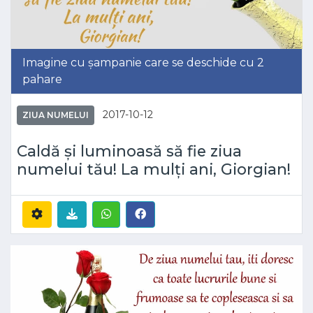
Imagine cu șampanie care se deschide cu 2
pahare
2017-10-12
ZIUA NUMELUI
Caldă și luminoasă să fie ziua
numelui tău! La mulți ani, Giorgian!