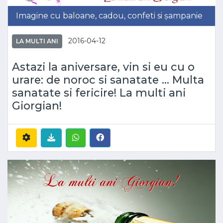
Imagine cu baloane, cadou, confeti si șampanie
2016-04-12
LA MULTI ANI
Astazi la aniversare, vin si eu cu o
urare: de noroc si sanatate ... Multa
sanatate si fericire! La multi ani
Giorgian!