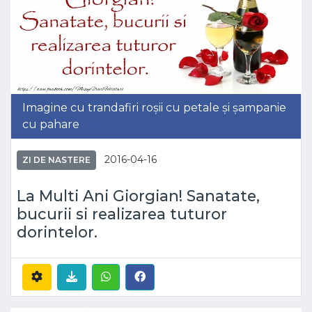
Imagine cu trandafiri roșii cu petale și șampanie
cu pahare
2016-04-16
ZI DE NASTERE
La Multi Ani Giorgian! Sanatate,
bucurii si realizarea tuturor
dorintelor.