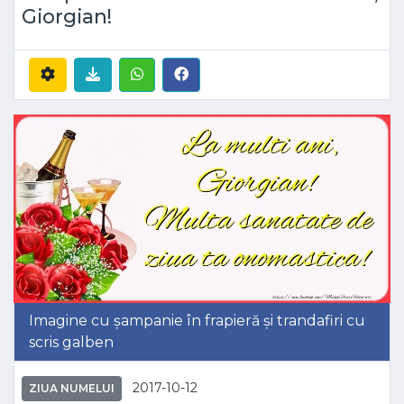
Giorgian!
Imagine cu șampanie în frapieră și trandafiri cu
scris galben
2017-10-12
ZIUA NUMELUI