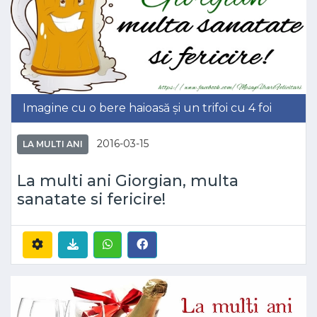
Imagine cu o bere haioasă și un trifoi cu 4 foi
2016-03-15
LA MULTI ANI
La multi ani Giorgian, multa
sanatate si fericire!