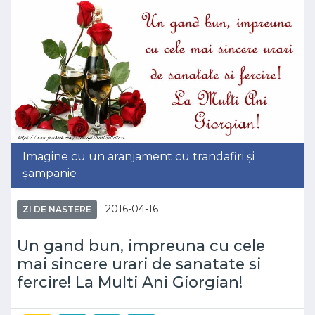
Imagine cu un aranjament cu trandafiri și
șampanie
2016-04-16
ZI DE NASTERE
Un gand bun, impreuna cu cele
mai sincere urari de sanatate si
fercire! La Multi Ani Giorgian!