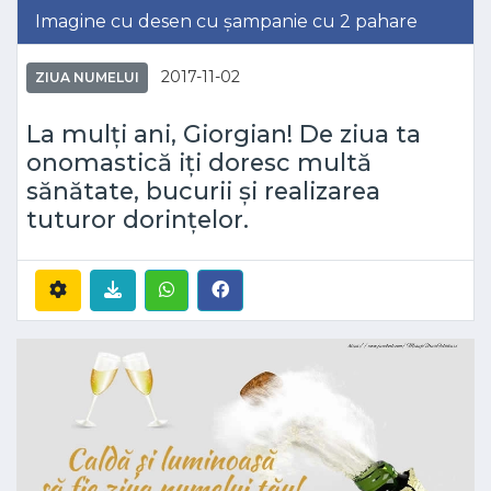
Imagine cu desen cu șampanie cu 2 pahare
2017-11-02
ZIUA NUMELUI
La mulți ani, Giorgian! De ziua ta
onomastică iți doresc multă
sănătate, bucurii și realizarea
tuturor dorințelor.