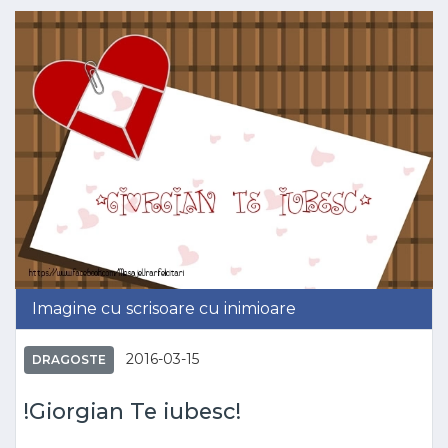
Imagine cu scrisoare cu inimioare
2016-03-15
DRAGOSTE
!Giorgian Te iubesc!