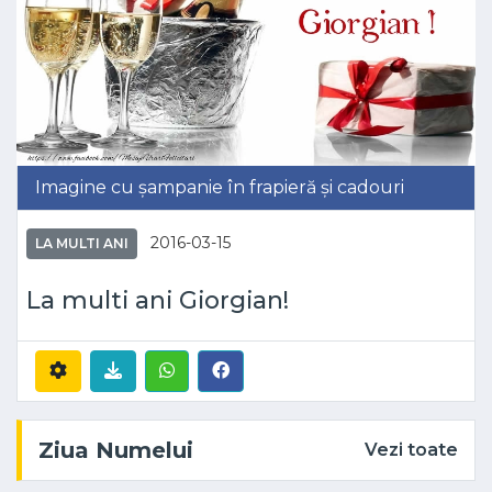
Imagine cu șampanie în frapieră și cadouri
2016-03-15
LA MULTI ANI
La multi ani Giorgian!
Ziua Numelui
Vezi toate