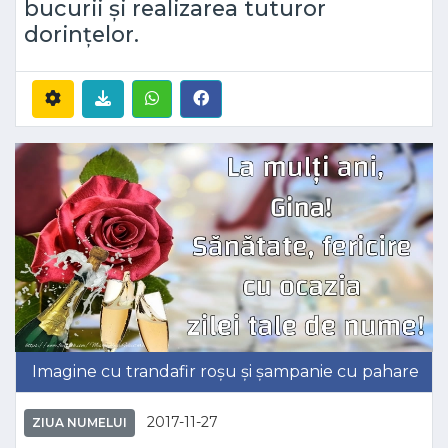
bucurii și realizarea tuturor
dorințelor.
Imagine cu trandafir roșu și șampanie cu pahare
2017-11-27
ZIUA NUMELUI