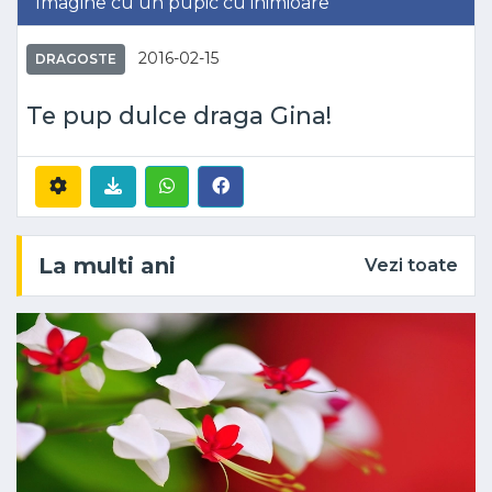
Imagine cu un pupic cu inimioare
2016-02-15
DRAGOSTE
Te pup dulce draga Gina!
La multi ani
Vezi toate