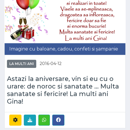
Imagine cu baloane, cadou, confeti si șampanie
2016-04-12
LA MULTI ANI
Astazi la aniversare, vin si eu cu o
urare: de noroc si sanatate ... Multa
sanatate si fericire! La multi ani
Gina!