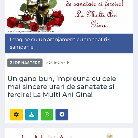
Imagine cu un aranjament cu trandafiri și
șampanie
2016-04-16
ZI DE NASTERE
Un gand bun, impreuna cu cele
mai sincere urari de sanatate si
fercire! La Multi Ani Gina!