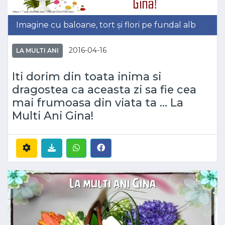
Imagine cu baloane, tort și flori pe fundal alb
2016-04-16
LA MULTI ANI
Iti dorim din toata inima si
dragostea ca aceasta zi sa fie cea
mai frumoasa din viata ta ... La
Multi Ani Gina!