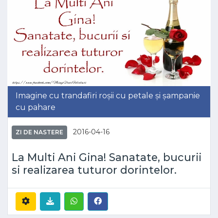
Imagine cu trandafiri roșii cu petale și șampanie
cu pahare
2016-04-16
ZI DE NASTERE
La Multi Ani Gina! Sanatate, bucurii
si realizarea tuturor dorintelor.