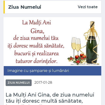
Ziua Numelui
Vezi toate
Imagine cu șampanie și lumânări
2017-01-28
ZIUA NUMELUI
La Mulți Ani Gina, de ziua numelui
tău iți doresc multă sănătate,