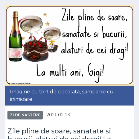
Imagine cu tort de ciocolată, șampanie cu
inimioare
2021-02-23
ZI DE NASTERE
Zile pline de soare, sanatate si
bucurii, alaturi de cei dragi! La