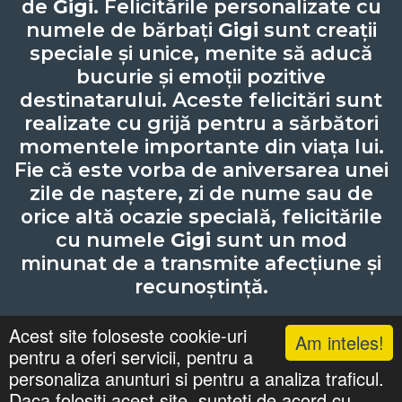
de
Gigi
. Felicitările personalizate cu
numele de bărbați
Gigi
sunt creații
speciale și unice, menite să aducă
bucurie și emoții pozitive
destinatarului. Aceste felicitări sunt
realizate cu grijă pentru a sărbători
momentele importante din viața lui.
Fie că este vorba de aniversarea unei
zile de naștere, zi de nume sau de
orice altă ocazie specială, felicitările
cu numele
Gigi
sunt un mod
minunat de a transmite afecțiune și
recunoștință.
Acest site foloseste cookie-uri
Am inteles!
pentru a oferi servicii, pentru a
Lista cu nume
Căutari
Zile Onomastice
personaliza anunturi si pentru a analiza traficul.
Confidentialitate
Gif-uri Animate
Daca folositi acest site, sunteti de acord cu