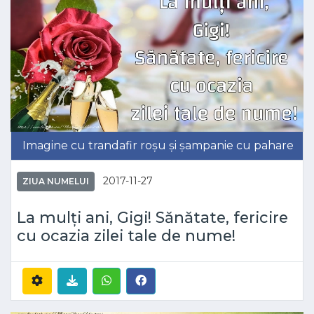
Imagine cu trandafir roșu și șampanie cu pahare
2017-11-27
ZIUA NUMELUI
La mulți ani, Gigi! Sănătate, fericire
cu ocazia zilei tale de nume!