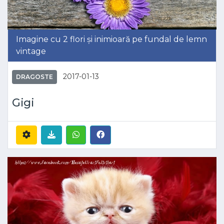
Imagine cu 2 flori și inimioară pe fundal de lemn
vintage
2017-01-13
DRAGOSTE
Gigi