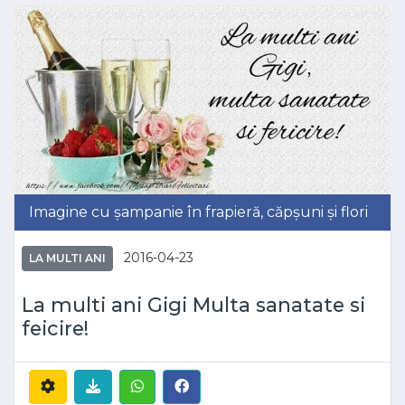
Imagine cu șampanie în frapieră, căpșuni și flori
2016-04-23
LA MULTI ANI
La multi ani Gigi Multa sanatate si
feicire!