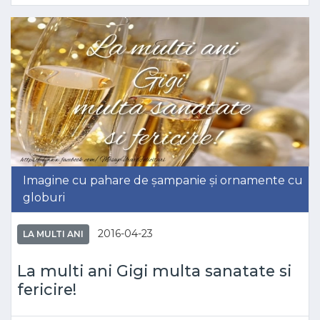
Imagine cu pahare de șampanie și ornamente cu
globuri
2016-04-23
LA MULTI ANI
La multi ani Gigi multa sanatate si
fericire!