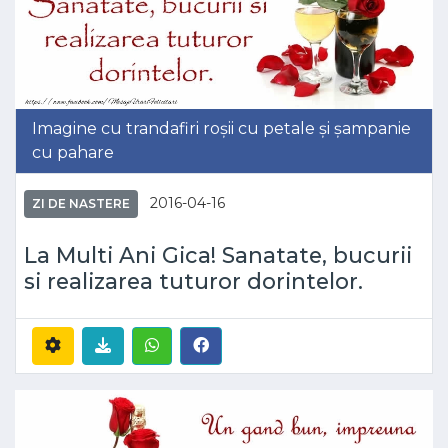
Imagine cu trandafiri roșii cu petale și șampanie
cu pahare
2016-04-16
ZI DE NASTERE
La Multi Ani Gica! Sanatate, bucurii
si realizarea tuturor dorintelor.