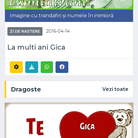
Imagine cu trandafiri și numele în inimioră
2016-04-14
ZI DE NASTERE
La multi ani Gica
Dragoste
Vezi toate