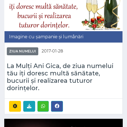
Imagine cu șampanie și lumânări
2017-01-28
ZIUA NUMELUI
La Mulți Ani Gica, de ziua numelui
tău iți doresc multă sănătate,
bucurii și realizarea tuturor
dorințelor.