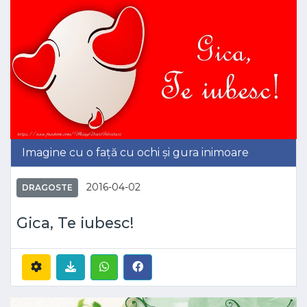
Imagine cu o față cu ochi și gura inimoare
2016-04-02
DRAGOSTE
Gica, Te iubesc!