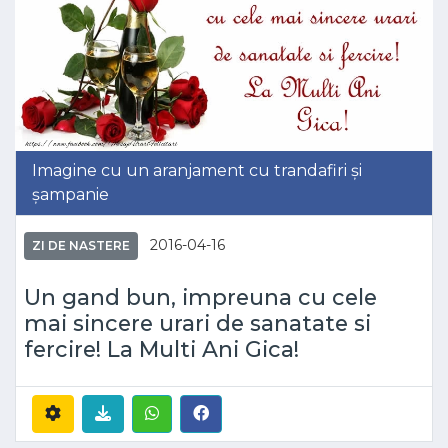
Imagine cu un aranjament cu trandafiri și
șampanie
2016-04-16
ZI DE NASTERE
Un gand bun, impreuna cu cele
mai sincere urari de sanatate si
fercire! La Multi Ani Gica!