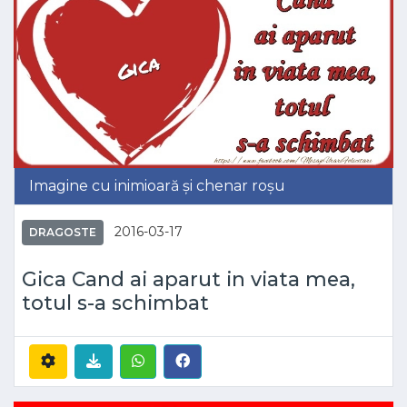
Imagine cu inimioară și chenar roșu
2016-03-17
DRAGOSTE
Gica Cand ai aparut in viata mea,
totul s-a schimbat