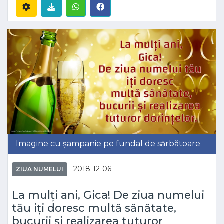
Imagine cu șampanie pe fundal de sărbătoare
2018-12-06
ZIUA NUMELUI
La mulți ani, Gica! De ziua numelui
tău iți doresc multă sănătate,
bucurii și realizarea tuturor