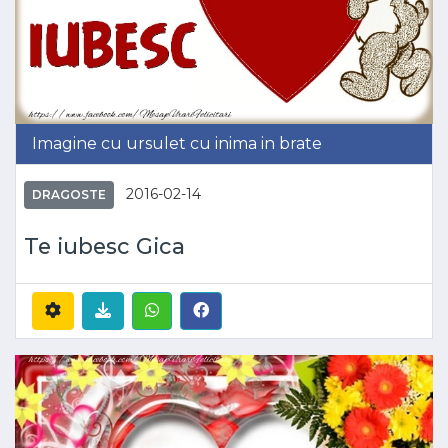
Imagine cu ursulet cu inima in brate
2016-02-14
DRAGOSTE
Te iubesc Gica