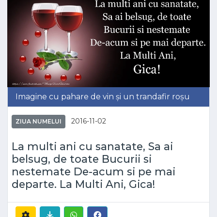
Imagine cu pahare de vin și un trandafir roșu
2016-11-02
ZIUA NUMELUI
La multi ani cu sanatate, Sa ai
belsug, de toate Bucurii si
nestemate De-acum si pe mai
departe. La Multi Ani, Gica!