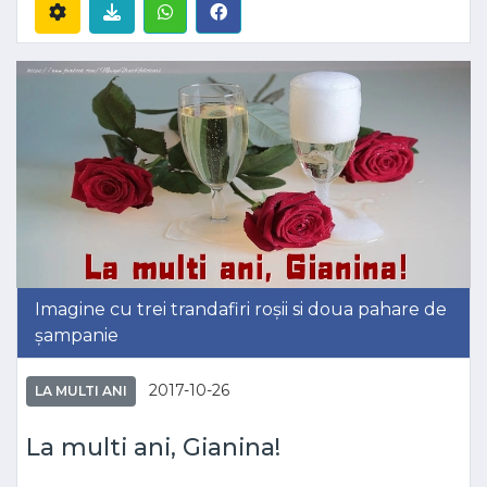
Imagine cu trei trandafiri roșii si doua pahare de
șampanie
2017-10-26
LA MULTI ANI
La multi ani, Gianina!