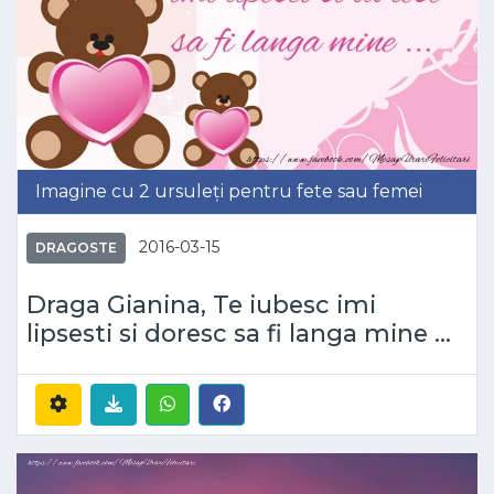
Imagine cu 2 ursuleți pentru fete sau femei
2016-03-15
DRAGOSTE
Draga Gianina, Te iubesc imi
lipsesti si doresc sa fi langa mine ...