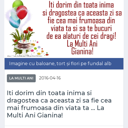
Imagine cu baloane, tort și flori pe fundal alb
2016-04-16
LA MULTI ANI
Iti dorim din toata inima si
dragostea ca aceasta zi sa fie cea
mai frumoasa din viata ta ... La
Multi Ani Gianina!