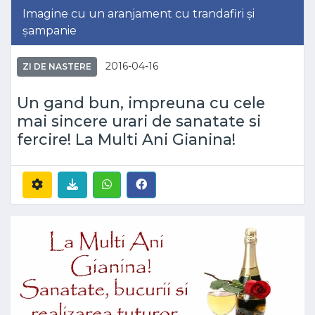
Imagine cu un aranjament cu trandafiri și
șampanie
2016-04-16
ZI DE NASTERE
Un gand bun, impreuna cu cele
mai sincere urari de sanatate si
fercire! La Multi Ani Gianina!