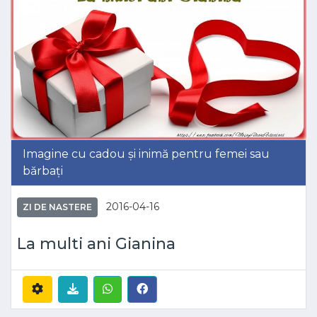
Imagine cu cadou și inimă pentru femei sau
bărbați
2016-04-16
ZI DE NASTERE
La multi ani Gianina