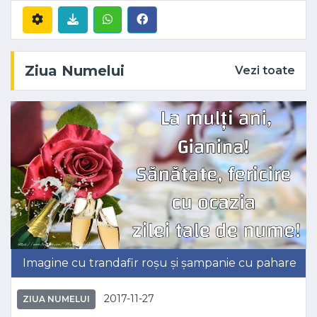
Ziua Numelui
Vezi toate
Imagine cu trandafir roșu și șampanie cu pahare
2017-11-27
ZIUA NUMELUI