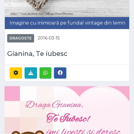
Imagine cu inimioară pe fundal vintage din lemn
2016-03-15
DRAGOSTE
Gianina, Te iubesc