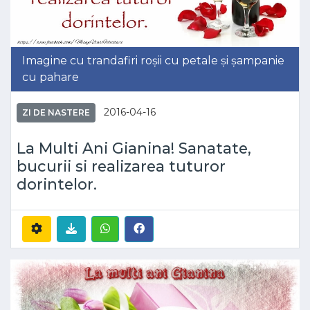
Imagine cu trandafiri roșii cu petale și șampanie
cu pahare
2016-04-16
ZI DE NASTERE
La Multi Ani Gianina! Sanatate,
bucurii si realizarea tuturor
dorintelor.