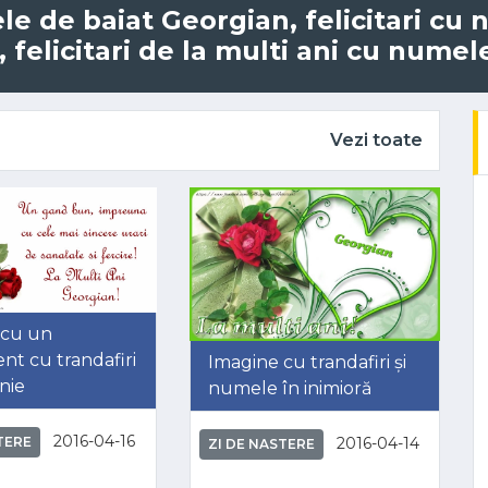
ele de baiat Georgian, felicitari c
felicitari de la multi ani cu numel
Vezi toate
 cu un
nt cu trandafiri
Imagine cu trandafiri și
nie
numele în inimioră
2016-04-16
2016-04-14
TERE
ZI DE NASTERE