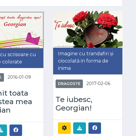
Imagine cu trandafiri și
cu scrisoare cu
ciocolată in forma de
e colorate
inima
2016-01-09
E
2017-02-06
DRAGOSTE
mit toata
Te iubesc,
stea mea
Georgian!
ian