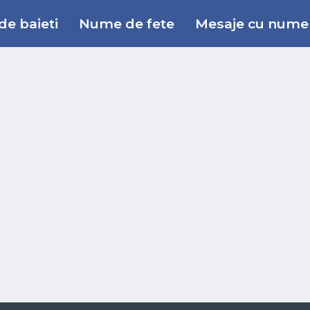
e baieti
Nume de fete
Mesaje cu nume