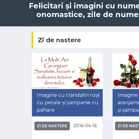
Felicitari și imagini cu num
onomastice, zile de nume, 
Zi de nastere
Imagine cu trandafiri roșii
Imagine
cu petale și șampanie cu
aranjame
pahare
și șampa
2016-04-16
ZI DE NASTERE
ZI DE NAS