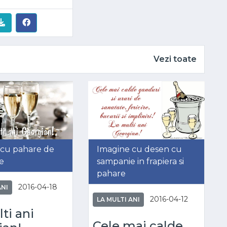
Vezi toate
 cu pahare de
Imagine cu desen cu
e
sampanie in frapiera si
pahare
2016-04-18
ANI
2016-04-12
LA MULTI ANI
ti ani
Cele mai calde