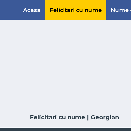
Acasa
Felicitari cu nume
Nume d
Felicitari cu nume
| Georgian