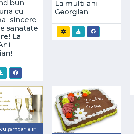
nd bun,
La multi ani
una cu
Georgian
ai sincere
de sanatate
ire! La
Ani
ian!
 cu șampanie în