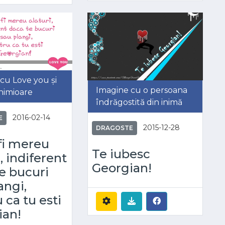
cu Love you și
Imagine cu o persoana
inimioare
îndrăgostită din inimă
2016-02-14
E
2015-12-28
DRAGOSTE
 fi mereu
Te iubesc
i, indiferent
Georgian!
e bucuri
angi,
 ca tu esti
ian!