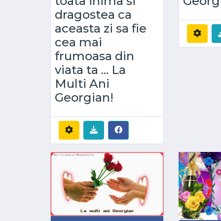
toata inima si
Georg
dragostea ca
aceasta zi sa fie
cea mai
frumoasa din
viata ta ... La
Multi Ani
Georgian!