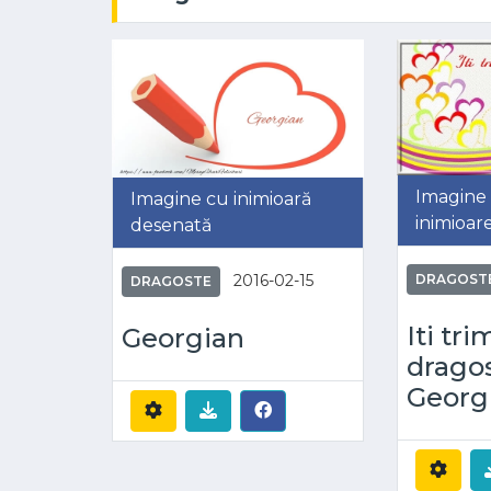
Imagine 
Imagine cu inimioară
inimioar
desenată
2016-02-15
DRAGOST
DRAGOSTE
Iti tri
Georgian
drago
Georg