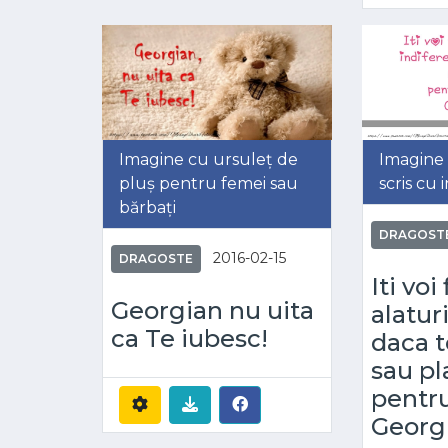
Imagine cu ursuleț de
Imagine 
pluș pentru femei sau
scris cu 
bărbați
DRAGOST
2016-02-15
DRAGOSTE
Iti voi
Georgian nu uita
alatur
ca Te iubesc!
daca t
sau pl
pentru
Georg