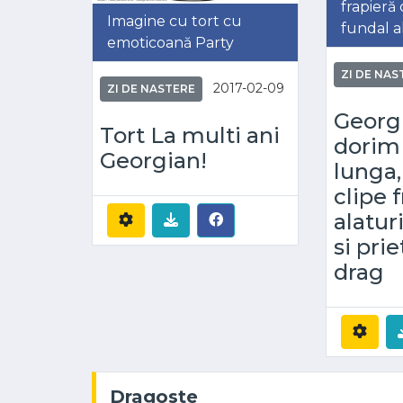
frapieră
Imagine cu tort cu
fundal a
emoticoană Party
ZI DE NAS
2017-02-09
ZI DE NASTERE
Georgi
Tort La multi ani
dorim 
Georgian!
lunga,
clipe
alatur
si prie
drag
Dragoste