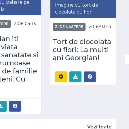
 cu pahare pe
Imagine cu tort de
lb
ciocolata cu flori
2016-04-16
TERE
2018-03-14
ZI DE NASTERE
an iti
Tort de ciocolata
viata
cu flori: La multi
 sanatate si
ani Georgian!
 frumoase
i de familie
teni. Cu
Vezi toate