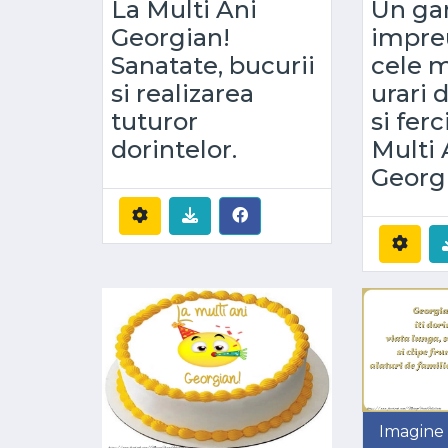
La Multi Ani
Un ga
Georgian!
impre
Sanatate, bucurii
cele m
si realizarea
urari 
tuturor
si ferc
dorintelor.
Multi 
Georg
Imagine