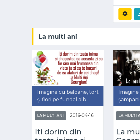
La multi ani
Imagine cu baloane, tort
Imagine
și flori pe fundal alb
șampani
2016-04-16
LA MULTI ANI
LA MULTI 
Iti dorim din
La mul