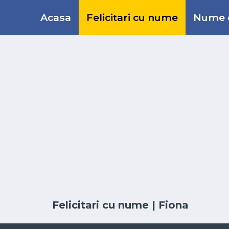
Acasa
Felicitari cu nume
Nume d
Felicitari cu nume
| Fiona