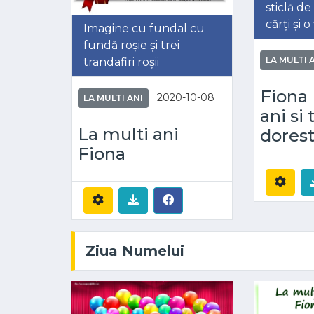
sticlă de
cărți și 
Imagine cu fundal cu
fundă roșie și trei
LA MULTI 
trandafiri roșii
Fiona 
2020-10-08
LA MULTI ANI
ani si 
La multi ani
dorest
Fiona
Ziua Numelui