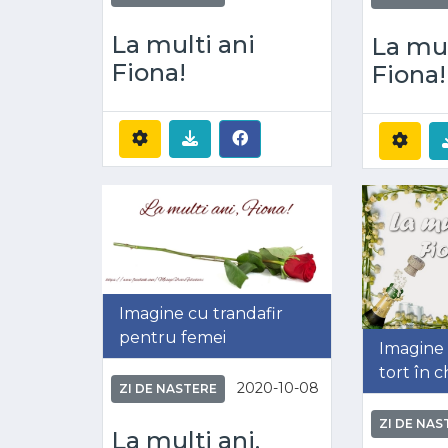
La multi ani
La mul
Fiona!
Fiona!
Imagine cu trandafir
pentru femei
Imagine 
tort în c
2020-10-08
ZI DE NASTERE
ZI DE NAS
La multi ani,