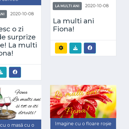
2020-10-08
LA MULTI ANI
2020-10-08
ANI
La multi ani
Fiona!
esc o zi
de surprize
e! La multi
iona!
Imagine cu o floare roșie
cu o masă cu o