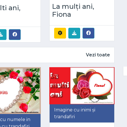
La mulți ani,
ti ani,
Fiona
Vezi toate
Imagine cu inimi și
trandafiri
 cu numele in
 cu trandafiri