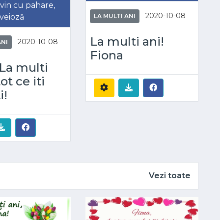
 vin cu pahare,
2020-10-08
o veioză
LA MULTI ANI
La multi ani!
2020-10-08
ANI
Fiona
La multi
tot ce iti
i!
Vezi toate