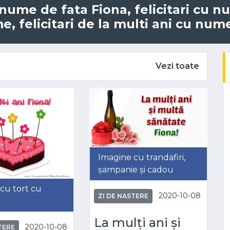
u nume de fata Fiona, felicitari cu 
, felicitari de la multi ani cu nume
Vezi toate
Imagine cu trandafiri,
șampanie și cadou
cu tort cu
2020-10-08
ZI DE NASTERE
La mulți ani și
2020-10-08
TERE