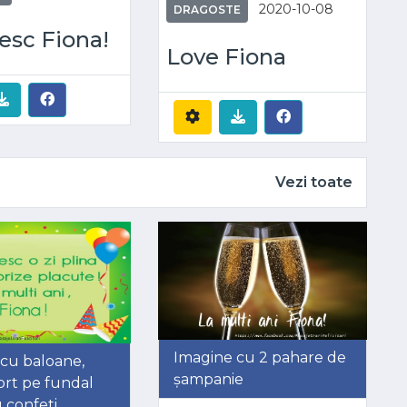
2020-10-08
DRAGOSTE
esc Fiona!
Love Fiona
Vezi toate
Imagine cu 2 pahare de
cu baloane,
șampanie
ort pe fundal
 confeti