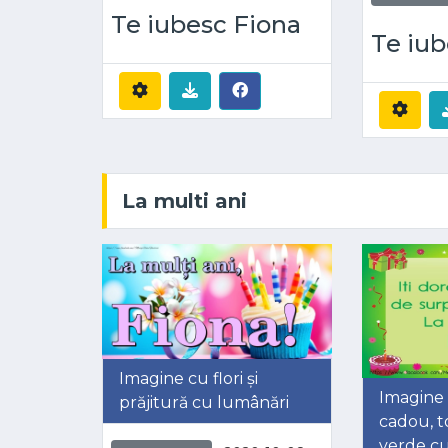
Te iubesc Fiona
Te iub
La multi ani
Imagine cu flori și
Imagine 
prăjitură cu lumânări
cadou, t
verde cu