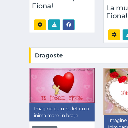
Fiona!
La mul
Fiona!
Dragoste
Imagine cu ursuleț cu o
inimă mare în brațe
Imagine
inimioară