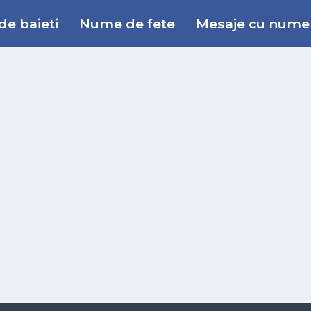
e baieti
Nume de fete
Mesaje cu nume