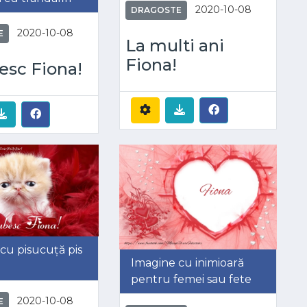
2020-10-08
DRAGOSTE
2020-10-08
E
La multi ani
Fiona!
esc Fiona!
cu pisucuță pis
Imagine cu inimioară
pentru femei sau fete
2020-10-08
E