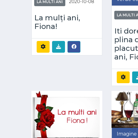
2020-10-08
LA MULTI ANI
LA MULTI 
La mulți ani,
Fiona!
Iti dor
plina 
placut
ani, F
Imagine 