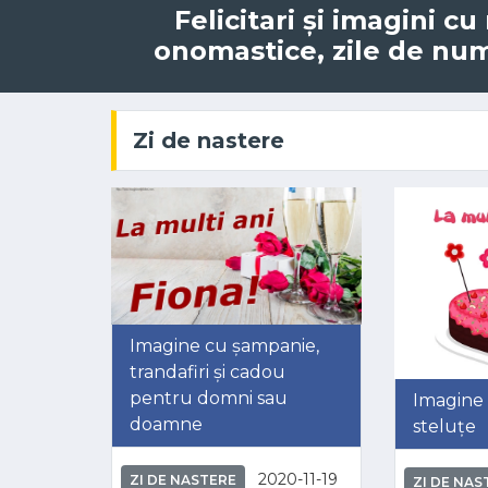
Felicitari și imagini c
onomastice, zile de nume
Zi de nastere
Imagine cu șampanie,
trandafiri și cadou
pentru domni sau
Imagine 
doamne
steluțe
2020-11-19
ZI DE NASTERE
ZI DE NAS