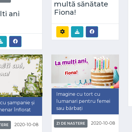
multă sănătate
Fiona!
ti ani
Imagine cu tort cu
lumanari pentru femei
cu șampanie și
sau bărbați
henar înflorat
2020-10-08
ZI DE NASTERE
2020-10-08
TERE