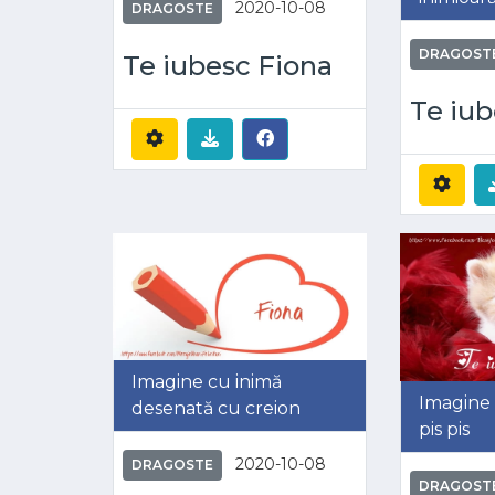
2020-10-08
DRAGOSTE
DRAGOST
Te iubesc Fiona
Te iub
Imagine cu inimă
Imagine 
desenată cu creion
pis pis
2020-10-08
DRAGOSTE
DRAGOST