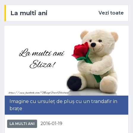
La multi ani
Vezi toate
Imagine cu ursuleț de pluș cu un trandafir in
brațe
2016-01-19
LA MULTI ANI