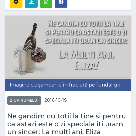
Imagine cu șampanie în frapieră pe fundal gri
2016-10-19
ZIUA NUMELUI
Ne gandim cu totii la tine si pentru
ca astazi este o zi speciala iti uram
un sincer: La multi ani, Eliza