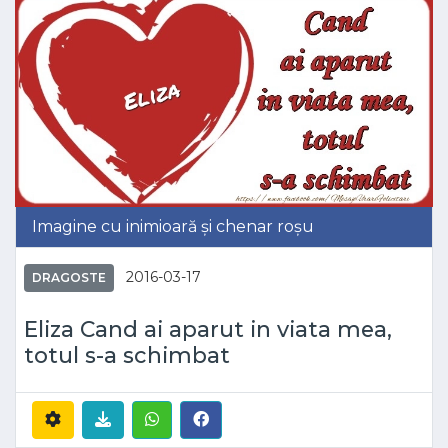
Imagine cu inimioară și chenar roșu
2016-03-17
DRAGOSTE
Eliza Cand ai aparut in viata mea,
totul s-a schimbat