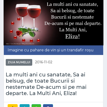
Imagine cu pahare de vin și un trandafir roșu
2016-11-02
ZIUA NUMELUI
La multi ani cu sanatate, Sa ai
belsug, de toate Bucurii si
nestemate De-acum si pe mai
departe. La Multi Ani, Eliza!