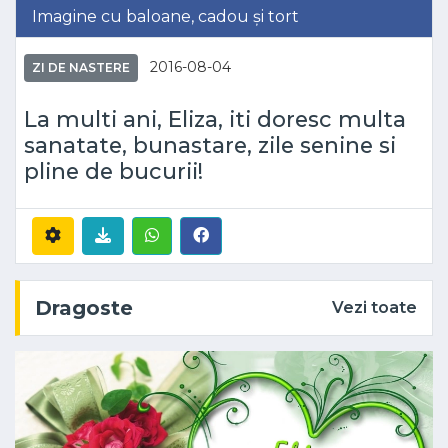
Imagine cu baloane, cadou și tort
2016-08-04
ZI DE NASTERE
La multi ani, Eliza, iti doresc multa
sanatate, bunastare, zile senine si
pline de bucurii!
Dragoste
Vezi toate