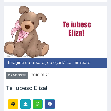
Imagine cu ursuleț cu eșarfă cu inimioare
2016-01-25
DRAGOSTE
Te iubesc Eliza!