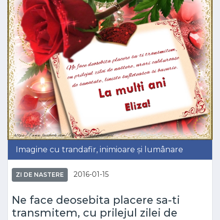
Imagine cu trandafir, inimioare și lumânare
2016-01-15
ZI DE NASTERE
Ne face deosebita placere sa-ti
transmitem, cu prilejul zilei de