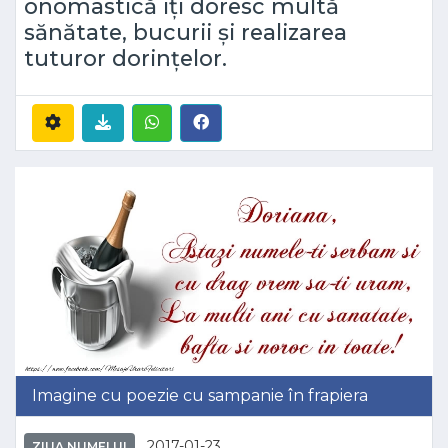
onomastică iți doresc multă
sănătate, bucurii și realizarea
tuturor dorințelor.
Imagine cu poezie cu sampanie în frapiera
2017-01-23
ZIUA NUMELUI