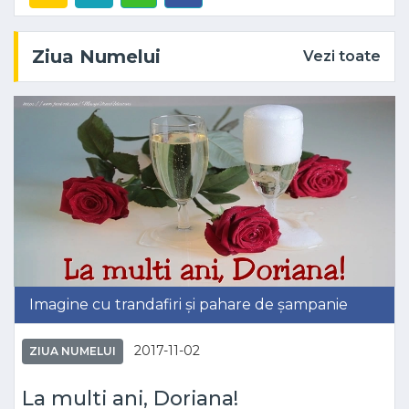
Ziua Numelui
Vezi toate
Imagine cu trandafiri și pahare de șampanie
2017-11-02
ZIUA NUMELUI
La multi ani, Doriana!