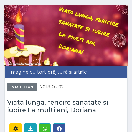
Imagine cu tort prăjitură și artificii
2018-05-02
LA MULTI ANI
Viata lunga, fericire sanatate si
iubire La multi ani, Doriana