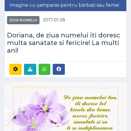
Imagine cu șampanie pentru bărbați sau femei
2017-01-28
ZIUA NUMELUI
Doriana, de ziua numelui iti doresc
multa sanatate si fericire! La multi
ani!