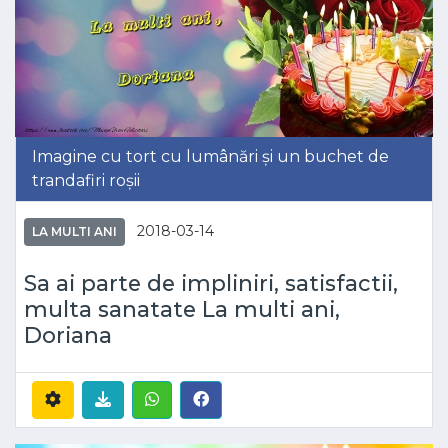
Imagine cu tort cu lumânări și un buchet de
trandafiri roșii
2018-03-14
LA MULTI ANI
Sa ai parte de impliniri, satisfactii,
multa sanatate La multi ani,
Doriana