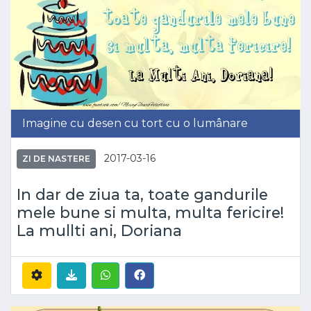
Imagine cu desen cu tort cu o lumânare
2017-03-16
ZI DE NASTERE
In dar de ziua ta, toate gandurile
mele bune si multa, multa fericire!
La mullti ani, Doriana