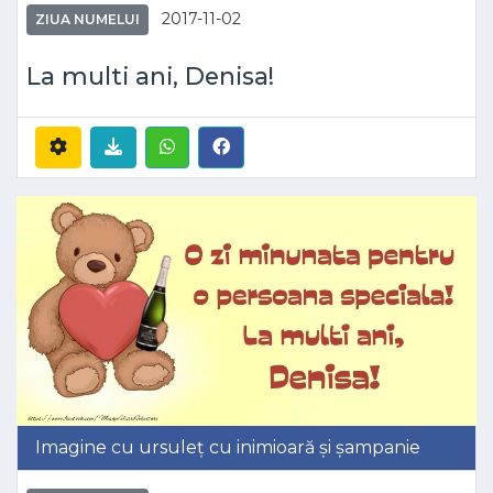
2017-11-02
ZIUA NUMELUI
La multi ani, Denisa!
Imagine cu ursuleț cu inimioară și șampanie