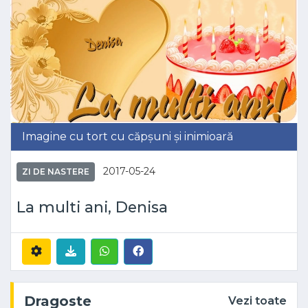
Imagine cu tort cu căpșuni și inimioară
2017-05-24
ZI DE NASTERE
La multi ani, Denisa
Dragoste
Vezi toate