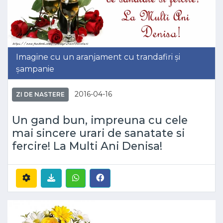
Imagine cu un aranjament cu trandafiri și
șampanie
2016-04-16
ZI DE NASTERE
Un gand bun, impreuna cu cele
mai sincere urari de sanatate si
fercire! La Multi Ani Denisa!