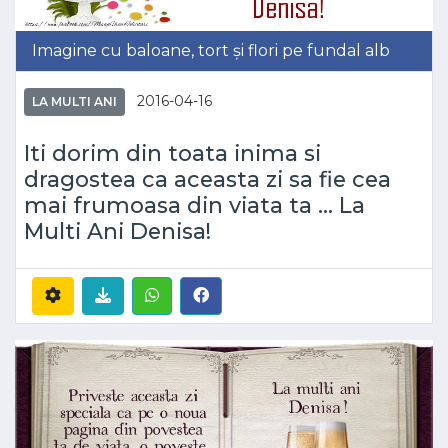
Imagine cu baloane, tort și flori pe fundal alb
2016-04-16
LA MULTI ANI
Iti dorim din toata inima si
dragostea ca aceasta zi sa fie cea
mai frumoasa din viata ta ... La
Multi Ani Denisa!