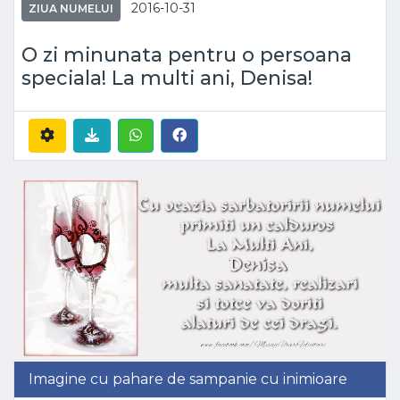
2016-10-31
ZIUA NUMELUI
O zi minunata pentru o persoana
speciala! La multi ani, Denisa!
Imagine cu pahare de sampanie cu inimioare