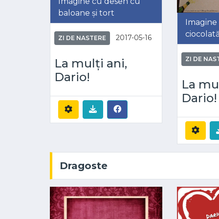
Imagine cu desen cu
baloane și tort
Imagine 
ciocolat
2017-05-16
ZI DE NASTERE
ZI DE NAS
La mulți ani,
Dario!
La mul
Dario!
Dragoste