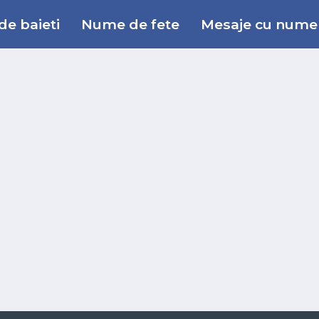
e baieti
Nume de fete
Mesaje cu nume