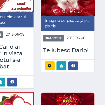
cu inimioară și
Imagine cu pisucuță pis
roșu
pis pis
2016-06-08
E
2016-06-08
DRAGOSTE
Cand ai
Te iubesc Dario!
 in viata
otul s-a
bat