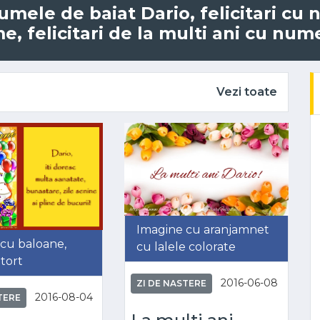
 numele de baiat Dario, felicitari cu
, felicitari de la multi ani cu nume
Vezi toate
Imagine cu aranjamnet
cu baloane,
cu lalele colorate
 tort
2016-06-08
ZI DE NASTERE
2016-08-04
TERE