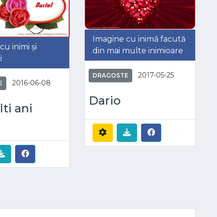
Imagine cu inimă facută
u inimi și
din mai multe inimioare
i
2017-05-25
DRAGOSTE
2016-06-08
E
Dario
ti ani