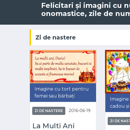
Felicitari și imagini cu
onomastice, zile de nume
Zi de nastere
Imagine cu tort pentru
femei sau bărbați
Imagine 
cadou și
2016-06-19
ZI DE NASTERE
ZI DE NAS
La Multi Ani