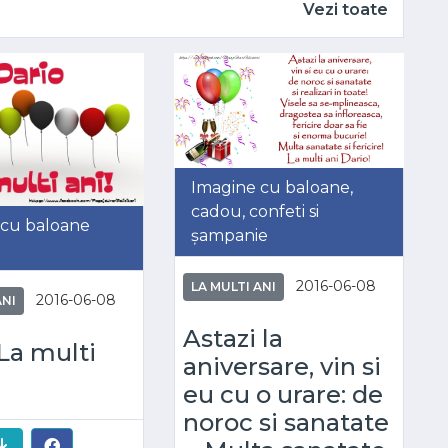
Vezi toate
Imagine cu baloane,
cadou, confeti si
 cu baloane
șampanie
2016-06-08
LA MULTI ANI
2016-06-08
ANI
Astazi la
La multi
aniversare, vin si
eu cu o urare: de
noroc si sanatate