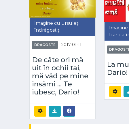
Imagine cu ursuleți
Imagine c
îndrăgostiți
trandafir
2017-01-11
DRAGOSTE
DRAGOST
De câte ori mă
La mul
uit în ochii tai,
Dario!
mă văd pe mine
insămi ... Te
iubesc, Dario!