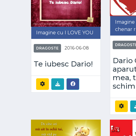
Imagine 
chenar 
Imagine cu I LOVE YOU
DRAGOST
2016-06-08
DRAGOSTE
Dario 
Te iubesc Dario!
aparut
mea, t
schim