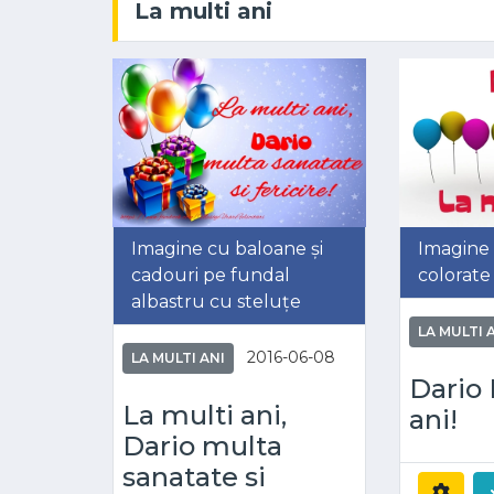
La multi ani
Imagine cu baloane și
Imagine
cadouri pe fundal
colorate
albastru cu steluțe
LA MULTI 
2016-06-08
LA MULTI ANI
Dario 
La multi ani,
ani!
Dario multa
sanatate si