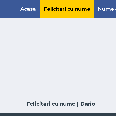
Acasa
Felicitari cu nume
Nume d
Felicitari cu nume
| Dario