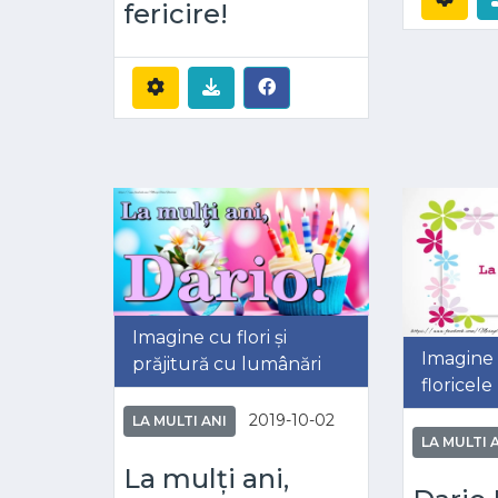
fericire!
Imagine cu flori și
Imagine
prăjitură cu lumânări
floricele
2019-10-02
LA MULTI ANI
LA MULTI 
La mulți ani,