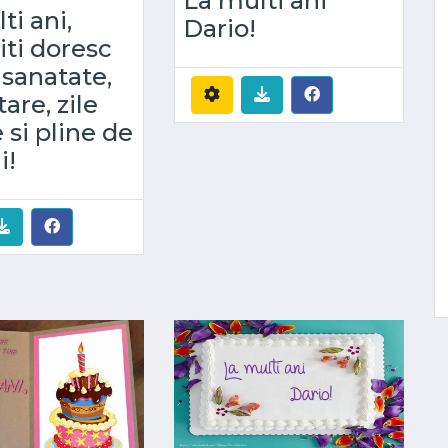
La multi ani
ti ani,
Dario!
 iti doresc
sanatate,
are, zile
 si pline de
i!