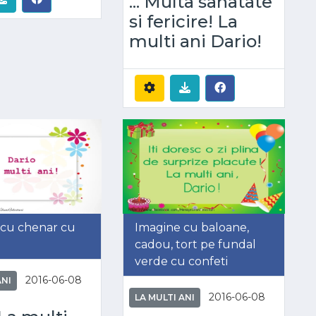
... Multa sanatate
si fericire! La
multi ani Dario!
 cu chenar cu
Imagine cu baloane,
cadou, tort pe fundal
verde cu confeti
2016-06-08
ANI
2016-06-08
LA MULTI ANI