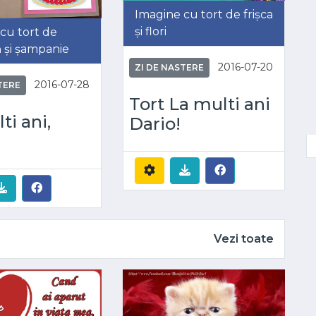
Imagine cu tort de frișca
și flori
cu tort de
ă și șampanie
2016-07-20
ZI DE NASTERE
2016-07-28
TERE
Tort La multi ani
ti ani,
Dario!
Vezi toate