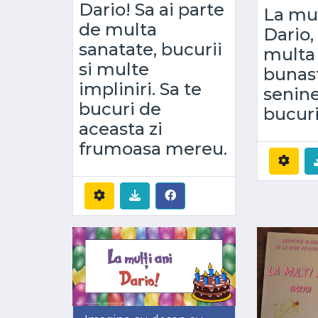
Dario! Sa ai parte
La mul
de multa
Dario,
sanatate, bucurii
multa 
si multe
bunast
impliniri. Sa te
senine
bucuri de
bucuri
aceasta zi
frumoasa mereu.