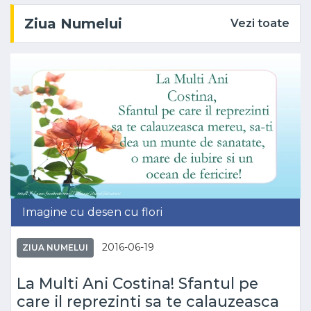
Ziua Numelui
Vezi toate
Imagine cu desen cu flori
2016-06-19
ZIUA NUMELUI
La Multi Ani Costina! Sfantul pe
care il reprezinti sa te calauzeasca