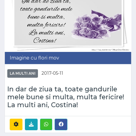
Imagine cu flori mov
2017-05-11
LA MULTI ANI
In dar de ziua ta, toate gandurile
mele bune si multa, multa fericire!
La multi ani, Costina!