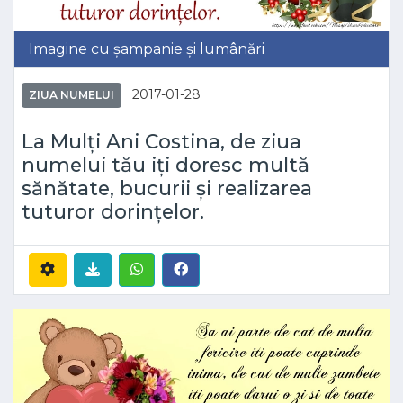
Imagine cu șampanie și lumânări
2017-01-28
ZIUA NUMELUI
La Mulți Ani Costina, de ziua
numelui tău iți doresc multă
sănătate, bucurii și realizarea
tuturor dorințelor.