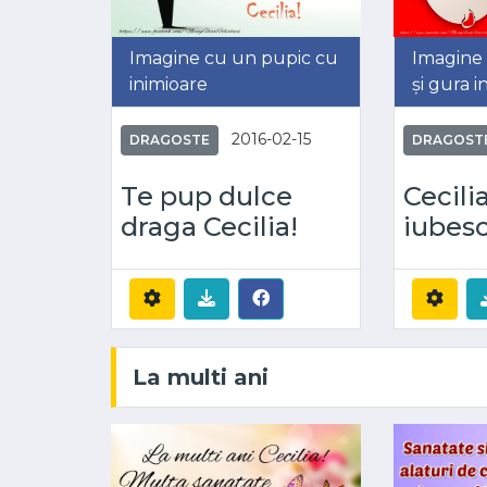
Imagine cu un pupic cu
Imagine 
inimioare
și gura 
2016-02-15
DRAGOSTE
DRAGOST
Te pup dulce
Cecilia
draga Cecilia!
iubesc
La multi ani