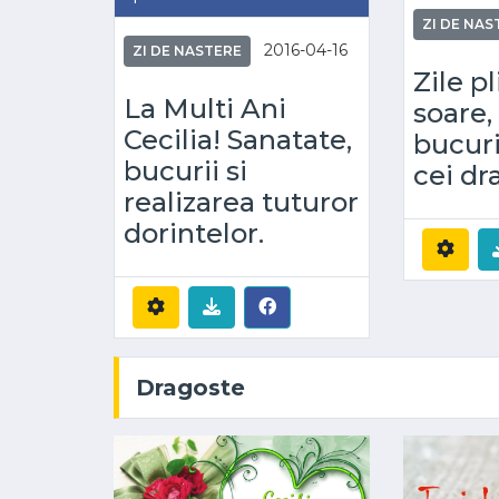
ZI DE NAS
2016-04-16
ZI DE NASTERE
Zile p
La Multi Ani
soare,
Cecilia! Sanatate,
bucuri
bucurii si
cei dra
realizarea tuturor
dorintelor.
Dragoste