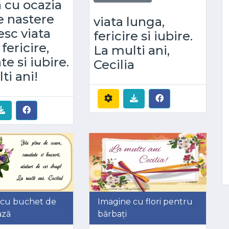
a cu ocazia
de nastere
viata lunga,
esc viata
fericire si iubire.
fericire,
La multi ani,
te si iubire.
Cecilia
ti ani!
 cu buchet de
Imagine cu flori pentru
vază
bărbați