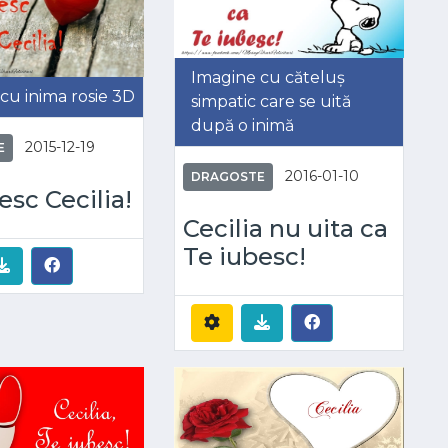
Imagine cu căteluș
cu inima rosie 3D
simpatic care se uită
după o inimă
2015-12-19
E
2016-01-10
DRAGOSTE
esc Cecilia!
Cecilia nu uita ca
Te iubesc!