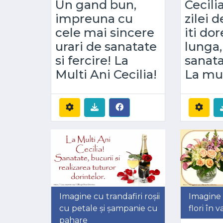
Un gand bun,
Cecili
impreuna cu
zilei 
cele mai sincere
iti dor
urari de sanatate
lunga, 
si fercire! La
sanata
Multi Ani Cecilia!
La mul
Imagine cu trandafiri roșii
Imagine
cu petale și șampanie cu
flori în 
pahare