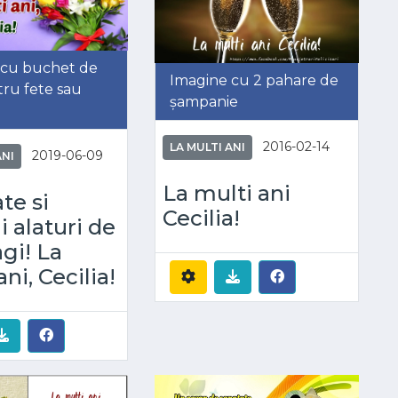
 cu buchet de
Imagine cu 2 pahare de
tru fete sau
șampanie
2016-02-14
LA MULTI ANI
2019-06-09
ANI
La multi ani
te si
Cecilia!
i alaturi de
agi! La
ni, Cecilia!