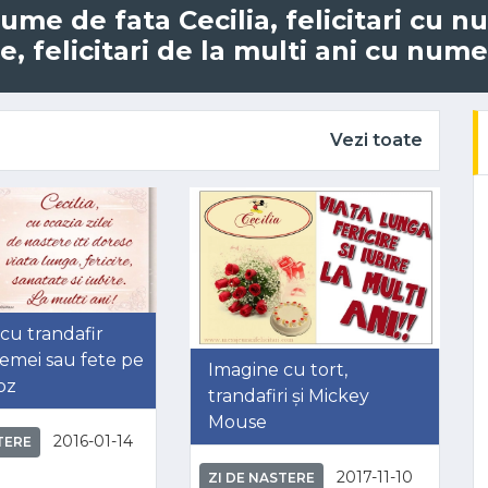
 nume de fata Cecilia, felicitari cu n
 felicitari de la multi ani cu numel
Vezi toate
cu trandafir
emei sau fete pe
Imagine cu tort,
oz
trandafiri și Mickey
Mouse
2016-01-14
TERE
2017-11-10
ZI DE NASTERE