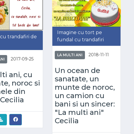
Imagine cu tort pe
cu trandafiri de
fundal cu trandafiri
2018-11-11
LA MULTI ANI
2017-09-25
ANI
Un ocean de
ti ani, cu
sanatate, un
te, noroc si
munte de noroc,
nele din
un camion cu
Cecilia
bani si un sincer:
"La multi ani"
Cecilia