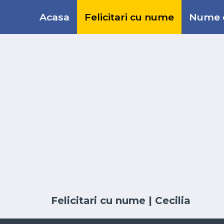
Acasa
Felicitari cu nume
Nume d
Felicitari cu nume
| Cecilia