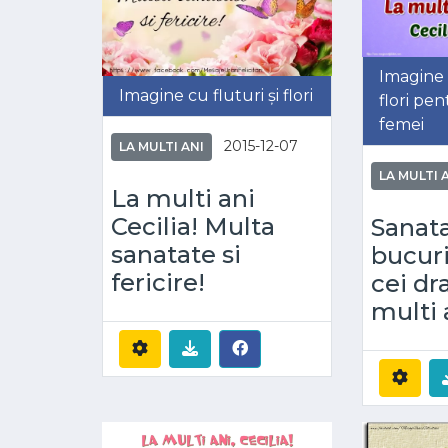
Imagine
Imagine cu fluturi și flori
flori pen
femei
2015-12-07
LA MULTI ANI
LA MULTI 
La multi ani
Cecilia! Multa
Sanata
sanatate si
bucuri
fericire!
cei dr
multi a