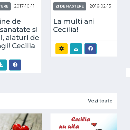
2017-10-11
2016-02-15
TERE
ZI DE NASTERE
line de
La multi ani
 sanatate si
Cecilia!
i, alaturi de
gi! Cecilia
Vezi toate