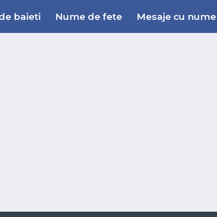
e baieti
Nume de fete
Mesaje cu nume