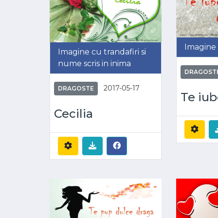
Imagine 
Imagine cu trandafiri si
nume scris in inima
DRAGOST
2017-05-17
DRAGOSTE
Te iub
Cecilia