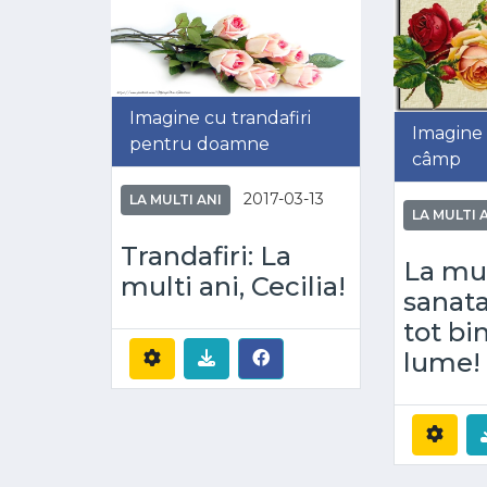
Imagine cu trandafiri
Imagine 
pentru doamne
câmp
2017-03-13
LA MULTI ANI
LA MULTI 
Trandafiri: La
La mul
multi ani, Cecilia!
sanata
tot bi
lume! 