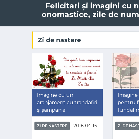
Felicitari și imagini cu
onomastice, zile de nume,
Zi de nastere
Imagine cu un
Imagine 
aranjament cu trandafiri
pentru f
și șampanie
fundal r
2016-04-16
ZI DE NASTERE
ZI DE NAS