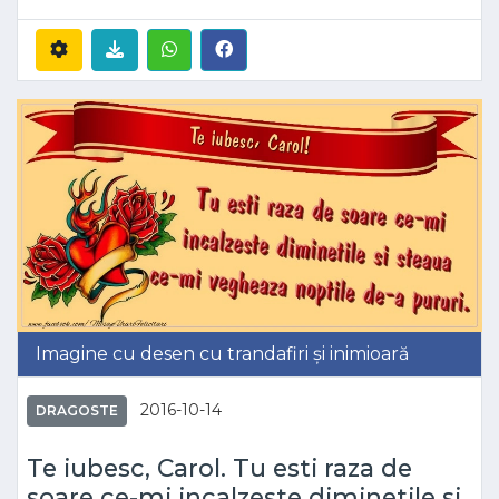
Imagine cu desen cu trandafiri și inimioară
2016-10-14
DRAGOSTE
Te iubesc, Carol. Tu esti raza de
soare ce-mi incalzeste diminetile si