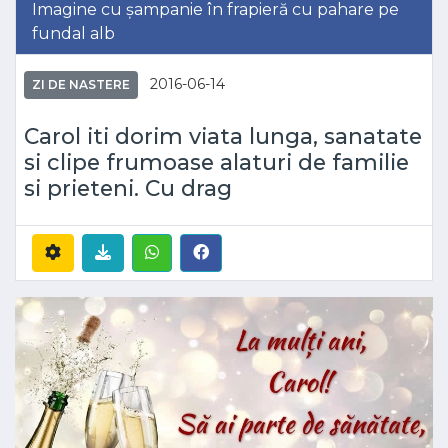
Imagine cu șampanie în frapieră cu pahare pe
fundal alb
2016-06-14
ZI DE NASTERE
Carol iti dorim viata lunga, sanatate
si clipe frumoase alaturi de familie
si prieteni. Cu drag