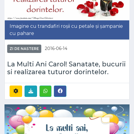
Imagine cu trandafiri roșii cu petale și șampanie
cu pahare
2016-06-14
ZI DE NASTERE
La Multi Ani Carol! Sanatate, bucurii
si realizarea tuturor dorintelor.