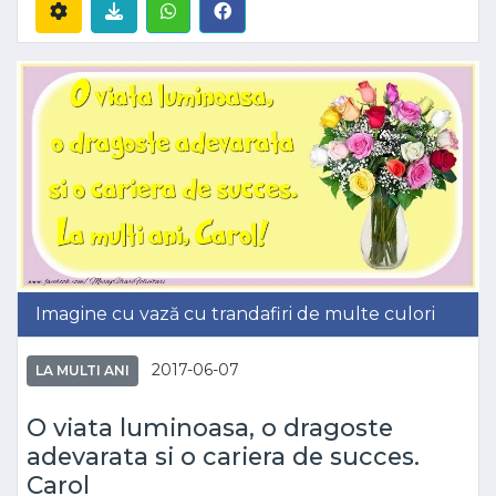
Imagine cu vază cu trandafiri de multe culori
2017-06-07
LA MULTI ANI
O viata luminoasa, o dragoste
adevarata si o cariera de succes.
Carol