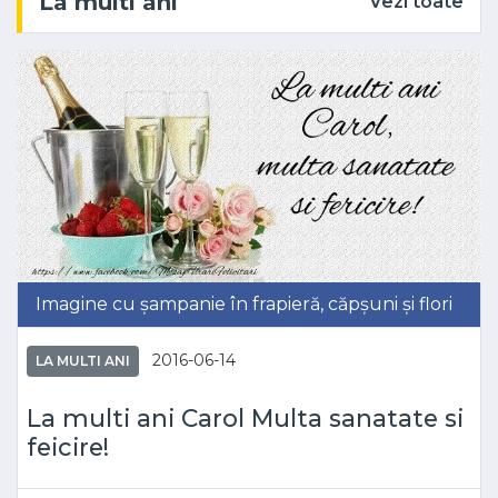
La multi ani
Vezi toate
Imagine cu șampanie în frapieră, căpșuni și flori
2016-06-14
LA MULTI ANI
La multi ani Carol Multa sanatate si
feicire!