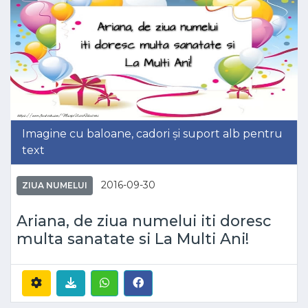
Imagine cu baloane, cadori și suport alb pentru
text
2016-09-30
ZIUA NUMELUI
Ariana, de ziua numelui iti doresc
multa sanatate si La Multi Ani!