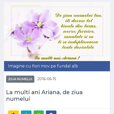
Imagine cu flori mov pe fundal alb
2016-06-15
ZIUA NUMELUI
La multi ani Ariana, de ziua
numelui