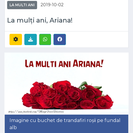
2019-10-02
LA MULTI ANI
La mulți ani, Ariana!
Imagine cu buchet de trandafiri roșii pe fundal
alb