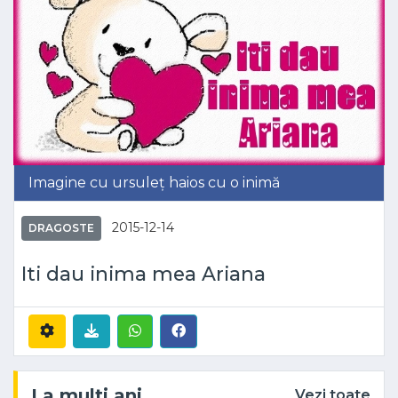
Imagine cu ursuleț haios cu o inimă
2015-12-14
DRAGOSTE
Iti dau inima mea Ariana
La multi ani
Vezi toate