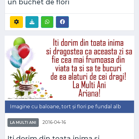
un buchet de flori
Imagine cu baloane, tort și flori pe fundal alb
2016-04-16
LA MULTI ANI
Iti dorim din toata inima si