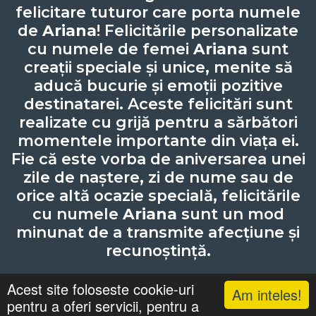
felicitare tuturor care porta numele
de
Ariana
! Felicitările personalizate
cu numele de femei
Ariana
sunt
creații speciale și unice, menite să
aducă bucurie și emoții pozitive
destinatarei. Aceste felicitări sunt
realizate cu grijă pentru a sărbători
momentele importante din viața ei.
Fie că este vorba de aniversarea unei
zile de naștere, zi de nume sau de
orice altă ocazie specială, felicitările
cu numele
Ariana
sunt un mod
minunat de a transmite afecțiune și
recunoștință.
Acest site foloseste cookie-uri
Am inteles!
pentru a oferi servicii, pentru a
Lista cu nume
Căutari
Zile Onomastice