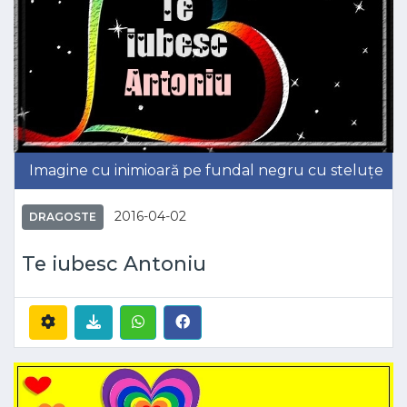
Imagine cu inimioară pe fundal negru cu steluțe
2016-04-02
DRAGOSTE
Te iubesc Antoniu