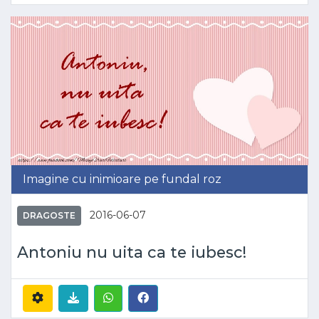
Imagine cu inimioare pe fundal roz
2016-06-07
DRAGOSTE
Antoniu nu uita ca te iubesc!