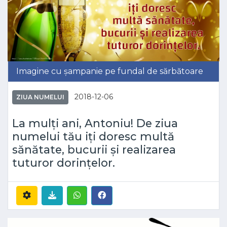
Imagine cu șampanie pe fundal de sărbătoare
2018-12-06
ZIUA NUMELUI
La mulți ani, Antoniu! De ziua
numelui tău iți doresc multă
sănătate, bucurii și realizarea
tuturor dorințelor.