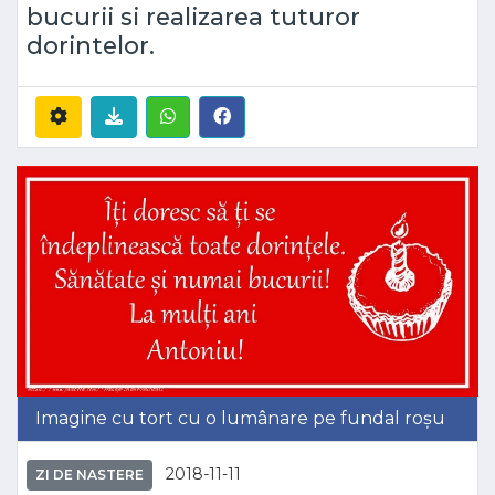
bucurii si realizarea tuturor
dorintelor.
Imagine cu tort cu o lumânare pe fundal roșu
2018-11-11
ZI DE NASTERE