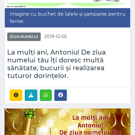
Imagine cu buchet de lalele și șampanie pentru
femei
2019-12-05
ZIUA NUMELUI
La mulți ani, Antoniu! De ziua
numelui tău îți doresc multă
sănătate, bucurii și realizarea
tuturor dorințelor.