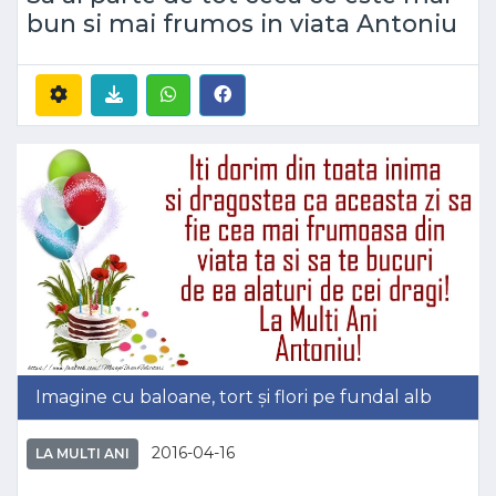
bun si mai frumos in viata Antoniu
Imagine cu baloane, tort și flori pe fundal alb
2016-04-16
LA MULTI ANI