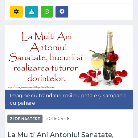
Imagine cu trandafiri roșii cu petale și șampanie
cu pahare
2016-04-16
ZI DE NASTERE
La Multi Ani Antoniu! Sanatate,