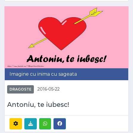
Imagine cu inima cu sageata
2016-05-22
DRAGOSTE
Antoniu, te iubesc!