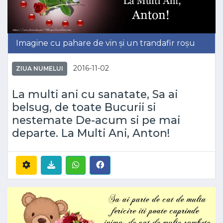
Imagine cu pahare de vin și un trandafir roșu
2016-11-02
ZIUA NUMELUI
La multi ani cu sanatate, Sa ai
belsug, de toate Bucurii si
nestemate De-acum si pe mai
departe. La Multi Ani, Anton!