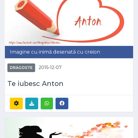
Imagine cu inimă desenată cu creion
2015-12-07
DRAGOSTE
Te iubesc Anton