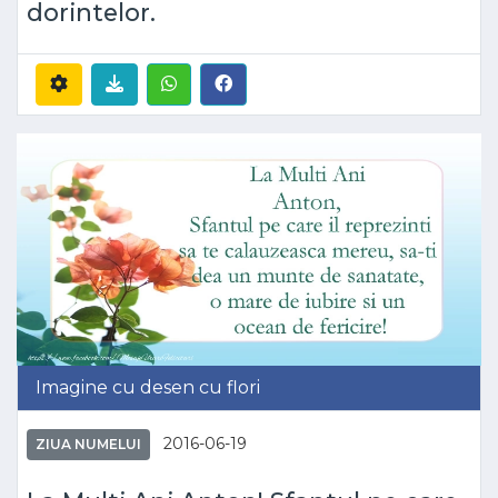
dorintelor.
Imagine cu desen cu flori
2016-06-19
ZIUA NUMELUI